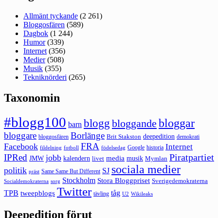
Allmänt tyckande
(2 261)
Bloggosfären
(589)
Dagbok
(1 244)
Humor
(339)
Internet
(356)
Medier
(508)
Musik
(355)
Tekniknörderi
(265)
Taxonomin
#blogg100
bloggar
blogg
bloggande
barn
bloggare
Borlänge
deepedition
Brit Stakston
bloggosfären
demokrati
FRA
Facebook
Internet
Google
historia
fildelning
fotboll
födelsedag
Piratpartiet
IPRed
jobb
kalendern
media
JMW
livet
musik
Mymlan
sociala medier
politik
SJ
Same Same But Different
präst
Stockholm
Stora Bloggpriset
Sverigedemokraterna
sorg
Socialdemokraterna
Twitter
TPB
tåg
tweepblogs
tävling
U2
Wikileaks
Deepedition förut