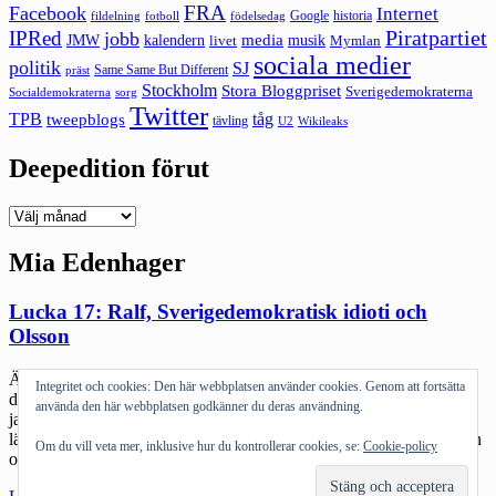
FRA
Facebook
Internet
Google
historia
fildelning
fotboll
födelsedag
Piratpartiet
IPRed
jobb
kalendern
media
JMW
livet
musik
Mymlan
sociala medier
politik
SJ
Same Same But Different
präst
Stockholm
Stora Bloggpriset
Sverigedemokraterna
sorg
Socialdemokraterna
Twitter
TPB
tåg
tweepblogs
tävling
U2
Wikileaks
Deepedition förut
Deepedition
förut
Mia Edenhager
Lucka 17: Ralf, Sverigedemokratisk idioti och
Olsson
Ännu en dag hemma i Dalarna. Förkyld och eländig. Det innebär
Integritet och cookies: Den här webbplatsen använder cookies. Genom att fortsätta
dock att man hinner läsa tidningar här hemifrån. Vanligtvis hinner
använda den här webbplatsen godkänner du deras användning.
jag oftast bara ögna igenom ledarsidan i Borlänge Tidning och bli
lätt agiterad på Pernilla Ohlins texter innan jag får slänga mig i bilen
Om du vill veta mer, inklusive hur du kontrollerar cookies, se:
Cookie-policy
och ta tåget ner mot Stockholm. Idag var det också […]
"Lucka