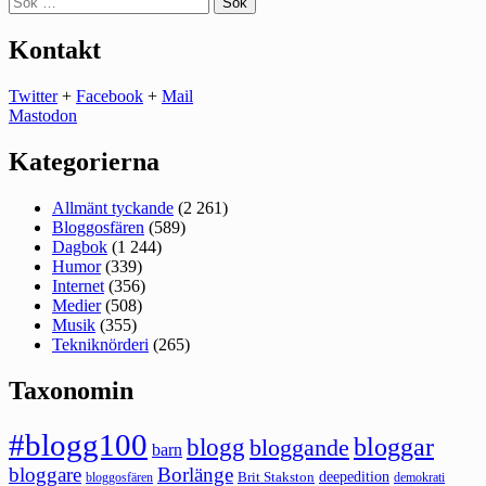
efter:
Kontakt
Twitter
+
Facebook
+
Mail
Mastodon
Kategorierna
Allmänt tyckande
(2 261)
Bloggosfären
(589)
Dagbok
(1 244)
Humor
(339)
Internet
(356)
Medier
(508)
Musik
(355)
Tekniknörderi
(265)
Taxonomin
#blogg100
bloggar
blogg
bloggande
barn
bloggare
Borlänge
deepedition
Brit Stakston
bloggosfären
demokrati