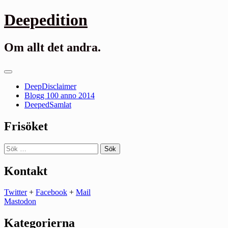
Gå
Deepedition
till
innehåll
Om allt det andra.
Primär
meny
DeepDisclaimer
Blogg 100 anno 2014
DeepedSamlat
Frisöket
Sök
efter:
Kontakt
Twitter
+
Facebook
+
Mail
Mastodon
Kategorierna