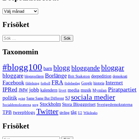
Deepedition
förut
Frisöket
Sök
efter:
Taxonomin
#blogg100
bloggar
blogg
bloggande
barn
bloggare
Borlänge
deepedition
Brit Stakston
bloggosfären
demokrati
FRA
Facebook
Internet
Google
historia
fildelning
fotboll
födelsedag
Piratpartiet
IPRed
jobb
kalendern
media
JMW
livet
musik
Mymlan
sociala medier
politik
SJ
Same Same But Different
präst
Stockholm
Stora Bloggpriset
Sverigedemokraterna
sorg
Socialdemokraterna
Twitter
TPB
tåg
tweepblogs
tävling
U2
Wikileaks
Frisöket
Sök