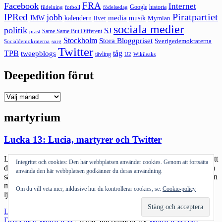
FRA
Facebook
Internet
Google
historia
fildelning
fotboll
födelsedag
Piratpartiet
IPRed
jobb
kalendern
media
JMW
livet
musik
Mymlan
sociala medier
politik
SJ
Same Same But Different
präst
Stockholm
Stora Bloggpriset
Sverigedemokraterna
sorg
Socialdemokraterna
Twitter
TPB
tåg
tweepblogs
tävling
U2
Wikileaks
Deepedition förut
Deepedition
förut
martyrium
Lucka 13: Lucia, martyrer och Twitter
Lucia idag. En minnesdag för en martyr. En otäck påminnelse om att
Integritet och cookies: Den här webbplatsen använder cookies. Genom att fortsätta
det inte är så oerhört enkelt med konsekvens. Och att det finns olika
använda den här webbplatsen godkänner du deras användning.
sätt att bli martyr – genom att vägra eller genom att döda. Pacifismen
mot våldet. Samtidigt så nära och så långt mellan. Lucia bringar
Om du vill veta mer, inklusive hur du kontrollerar cookies, se:
Cookie-policy
ljuset medan en 28-åring från Tranås […]
"Lucka
Läs mer
13:
Drivs med WordPress
|
Tema: Intergalactic av
WordPress.com
.