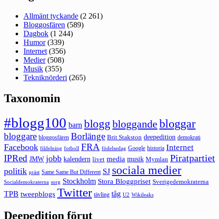
Allmänt tyckande
(2 261)
Bloggosfären
(589)
Dagbok
(1 244)
Humor
(339)
Internet
(356)
Medier
(508)
Musik
(355)
Tekniknörderi
(265)
Taxonomin
#blogg100
bloggar
blogg
bloggande
barn
bloggare
Borlänge
deepedition
Brit Stakston
bloggosfären
demokrati
FRA
Facebook
Internet
Google
historia
fildelning
fotboll
födelsedag
Piratpartiet
IPRed
jobb
kalendern
media
JMW
livet
musik
Mymlan
sociala medier
politik
SJ
Same Same But Different
präst
Stockholm
Stora Bloggpriset
Sverigedemokraterna
sorg
Socialdemokraterna
Twitter
TPB
tåg
tweepblogs
tävling
U2
Wikileaks
Deepedition förut