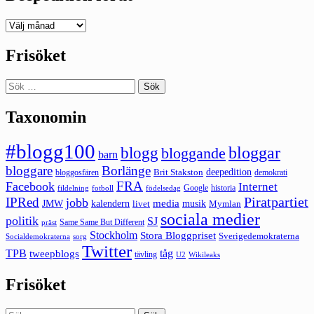
Deepedition
förut
Frisöket
Sök
efter:
Taxonomin
#blogg100
bloggar
blogg
bloggande
barn
bloggare
Borlänge
deepedition
Brit Stakston
bloggosfären
demokrati
FRA
Facebook
Internet
Google
historia
fildelning
fotboll
födelsedag
Piratpartiet
IPRed
jobb
kalendern
media
JMW
livet
musik
Mymlan
sociala medier
politik
SJ
Same Same But Different
präst
Stockholm
Stora Bloggpriset
Sverigedemokraterna
sorg
Socialdemokraterna
Twitter
TPB
tåg
tweepblogs
tävling
U2
Wikileaks
Frisöket
Sök