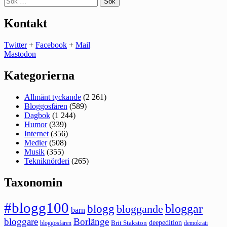
efter:
Kontakt
Twitter
+
Facebook
+
Mail
Mastodon
Kategorierna
Allmänt tyckande
(2 261)
Bloggosfären
(589)
Dagbok
(1 244)
Humor
(339)
Internet
(356)
Medier
(508)
Musik
(355)
Tekniknörderi
(265)
Taxonomin
#blogg100
bloggar
blogg
bloggande
barn
bloggare
Borlänge
deepedition
Brit Stakston
bloggosfären
demokrati