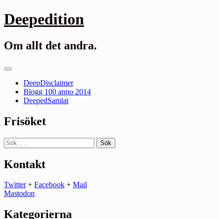
Gå
Deepedition
till
innehåll
Om allt det andra.
Primär
meny
DeepDisclaimer
Blogg 100 anno 2014
DeepedSamlat
Frisöket
Sök
efter:
Kontakt
Twitter
+
Facebook
+
Mail
Mastodon
Kategorierna