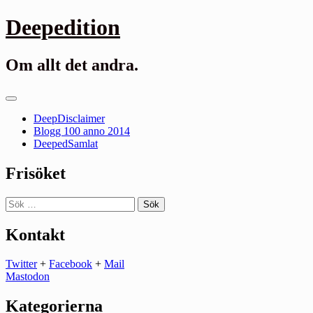
Gå
Deepedition
till
innehåll
Om allt det andra.
Primär
meny
DeepDisclaimer
Blogg 100 anno 2014
DeepedSamlat
Frisöket
Sök
efter:
Kontakt
Twitter
+
Facebook
+
Mail
Mastodon
Kategorierna