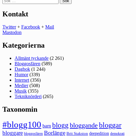
efter:
Kontakt
Twitter
+
Facebook
+
Mail
Mastodon
Kategorierna
Allmänt tyckande
(2 261)
Bloggosfären
(589)
Dagbok
(1 244)
Humor
(339)
Internet
(356)
Medier
(508)
Musik
(355)
Tekniknörderi
(265)
Taxonomin
#blogg100
bloggar
blogg
bloggande
barn
bloggare
Borlänge
deepedition
Brit Stakston
bloggosfären
demokrati