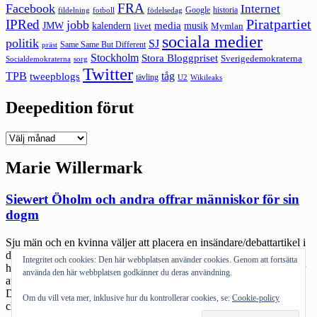
FRA
Facebook
Internet
Google
historia
fildelning
fotboll
födelsedag
Piratpartiet
IPRed
jobb
kalendern
media
JMW
livet
musik
Mymlan
sociala medier
politik
SJ
Same Same But Different
präst
Stockholm
Stora Bloggpriset
Sverigedemokraterna
sorg
Socialdemokraterna
Twitter
TPB
tåg
tweepblogs
tävling
U2
Wikileaks
Deepedition förut
Deepedition
förut
Marie Willermark
Siewert Öholm och andra offrar människor för sin
dogm
Sju män och en kvinna väljer att placera en insändare/debattartikel i
de två stora kyrkliga tidningarna Dagen och Kyrkans Tidning. Det
Integritet och cookies: Den här webbplatsen använder cookies. Genom att fortsätta
handlar om Uppdrag Gransknings program Bögbotarna. De hävdar
använda den här webbplatsen godkänner du deras användning.
att programmet bryter mot både det ena och det andra. Olof
Djurfeldt väljer att driva samma linje. Elisabeth Sandlund, som är
Om du vill veta mer, inklusive hur du kontrollerar cookies, se:
Cookie-policy
chefredaktör på Dagen och känd […]