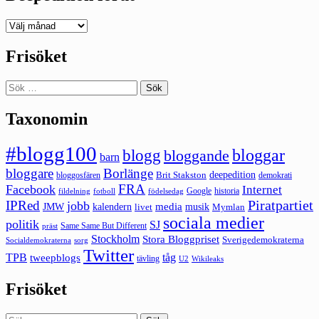
Deepedition
förut
Frisöket
Sök
efter:
Taxonomin
#blogg100
bloggar
blogg
bloggande
barn
bloggare
Borlänge
deepedition
Brit Stakston
bloggosfären
demokrati
FRA
Facebook
Internet
Google
historia
fildelning
fotboll
födelsedag
Piratpartiet
IPRed
jobb
kalendern
media
JMW
livet
musik
Mymlan
sociala medier
politik
SJ
Same Same But Different
präst
Stockholm
Stora Bloggpriset
Sverigedemokraterna
sorg
Socialdemokraterna
Twitter
TPB
tåg
tweepblogs
tävling
U2
Wikileaks
Frisöket
Sök