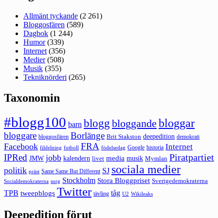
Allmänt tyckande
(2 261)
Bloggosfären
(589)
Dagbok
(1 244)
Humor
(339)
Internet
(356)
Medier
(508)
Musik
(355)
Tekniknörderi
(265)
Taxonomin
#blogg100
bloggar
blogg
bloggande
barn
bloggare
Borlänge
deepedition
Brit Stakston
bloggosfären
demokrati
FRA
Facebook
Internet
Google
historia
fildelning
fotboll
födelsedag
Piratpartiet
IPRed
jobb
kalendern
media
JMW
livet
musik
Mymlan
sociala medier
politik
SJ
Same Same But Different
präst
Stockholm
Stora Bloggpriset
Sverigedemokraterna
sorg
Socialdemokraterna
Twitter
TPB
tåg
tweepblogs
tävling
U2
Wikileaks
Deepedition förut