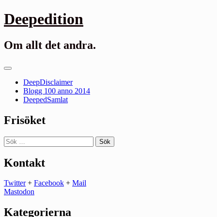
Gå
Deepedition
till
innehåll
Om allt det andra.
Primär
meny
DeepDisclaimer
Blogg 100 anno 2014
DeepedSamlat
Frisöket
Sök
efter:
Kontakt
Twitter
+
Facebook
+
Mail
Mastodon
Kategorierna