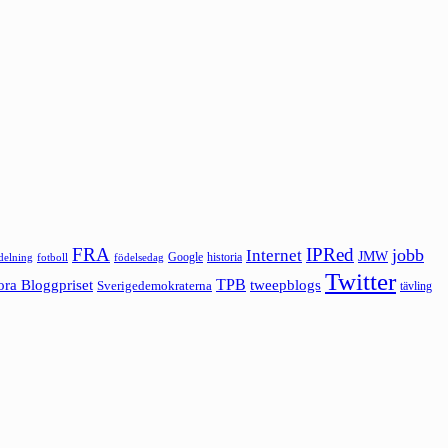
FRA
IPRed
jobb
Internet
JMW
Google
historia
ldelning
fotboll
födelsedag
Twitter
ora Bloggpriset
TPB
tweepblogs
Sverigedemokraterna
tävling