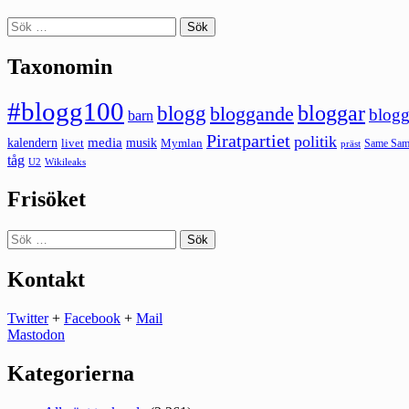
Sök
efter:
Taxonomin
#blogg100
bloggar
blogg
bloggande
blogg
barn
Piratpartiet
politik
kalendern
media
livet
musik
Mymlan
Same Same
präst
tåg
U2
Wikileaks
Frisöket
Sök
efter:
Kontakt
Twitter
+
Facebook
+
Mail
Mastodon
Kategorierna