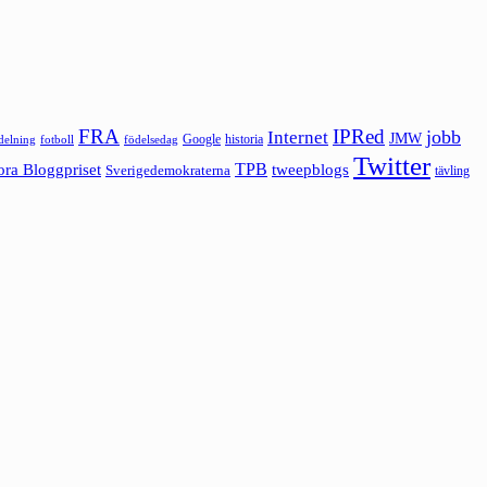
FRA
IPRed
jobb
Internet
JMW
Google
historia
ldelning
fotboll
födelsedag
Twitter
ora Bloggpriset
TPB
tweepblogs
Sverigedemokraterna
tävling