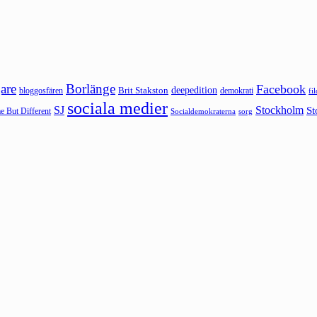
are
Borlänge
Facebook
deepedition
Brit Stakston
bloggosfären
demokrati
fi
sociala medier
SJ
Stockholm
St
 But Different
sorg
Socialdemokraterna