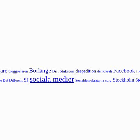
are
Borlänge
Facebook
deepedition
Brit Stakston
bloggosfären
demokrati
fi
sociala medier
SJ
Stockholm
St
 But Different
sorg
Socialdemokraterna