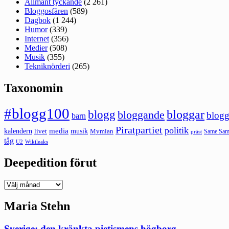
Allmänt tyckande
(2 261)
Bloggosfären
(589)
Dagbok
(1 244)
Humor
(339)
Internet
(356)
Medier
(508)
Musik
(355)
Tekniknörderi
(265)
Taxonomin
#blogg100
bloggar
blogg
bloggande
blogg
barn
Piratpartiet
politik
kalendern
media
livet
musik
Mymlan
Same Same
präst
tåg
U2
Wikileaks
Deepedition förut
Deepedition
förut
Maria Stehn
Sverige: den kränkta pietismens högborg