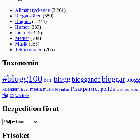
Allmänt tyckande
(2 261)
Bloggosfären
(589)
Dagbok
(1 244)
Humor
(339)
Internet
(356)
Medier
(508)
Musik
(355)
Tekniknörderi
(265)
Taxonomin
#blogg100
bloggar
blogg
bloggande
blogg
barn
Piratpartiet
politik
kalendern
media
livet
musik
Mymlan
Same Same
präst
tåg
U2
Wikileaks
Deepedition förut
Deepedition
förut
Frisöket