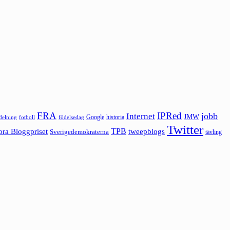
FRA
IPRed
jobb
Internet
JMW
Google
historia
ldelning
fotboll
födelsedag
Twitter
ora Bloggpriset
TPB
tweepblogs
Sverigedemokraterna
tävling