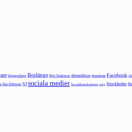
are
Borlänge
Facebook
deepedition
Brit Stakston
bloggosfären
demokrati
fi
sociala medier
SJ
Stockholm
St
 But Different
sorg
Socialdemokraterna