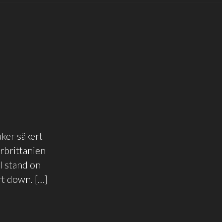
aker säkert
rbrittanien
ll stand on
rt down. […]