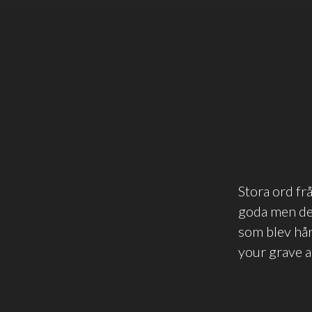
Stora ord fr
goda men de
som blev hård
your grave a