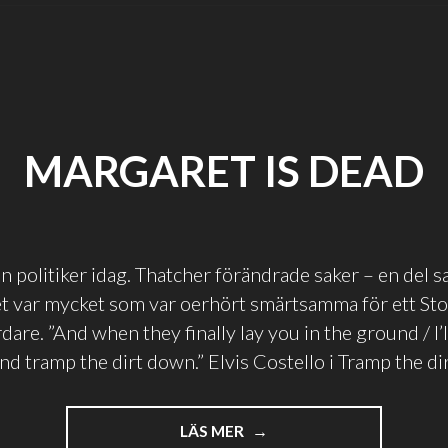
MARGARET IS DEAD
ån politiker idag. Thatcher förändrade saker – en del s
t var mycket som var oerhört smärtsamma för ett Sto
are. ”And when they finally lay you in the ground / I’
nd tramp the dirt down.” Elvis Costello i Tramp the di
"MARGARET
LÄS MER