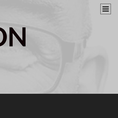
PRIM
MEN
ON