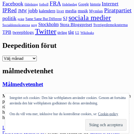
FRA
Facebook
Internet
Google
historia
fildelning
fotboll
födelsedag
Piratpartiet
IPRed
jobb
kalendern
media
JMW
livet
musik
Mymlan
sociala medier
politik
SJ
Same Same But Different
präst
Stockholm
Stora Bloggpriset
Sverigedemokraterna
sorg
Socialdemokraterna
Twitter
TPB
tåg
tweepblogs
tävling
U2
Wikileaks
Deepedition förut
Deepedition
förut
målmedvetenhet
Målmedvetenhet
Målmedvetenhet. Det är ett ord jag tänkt på idag efter att jag var och
Integritet och cookies: Den här webbplatsen använder cookies. Genom att fortsätta
pratade sociala medier med tjejerna (man får kalla dem det – där ju
använda den här webbplatsen godkänner du deras användning.
rätt unga) i YFD – Ramona Karlssons initiativ för unga tjejer som
håller på med motorsport. Målmedvetenhet mitt i deras unga liv. Att
Om du vill veta mer, inklusive hur du kontrollerar cookies, se:
Cookie-policy
hålla på med något som få […]
"Målmedvetenhet"
Läs mer
Drivs med WordPress
|
Tema: Intergalactic av
WordPress.com
.