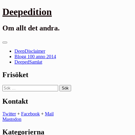
Gå
Deepedition
till
innehåll
Om allt det andra.
Primär
meny
DeepDisclaimer
Blogg 100 anno 2014
DeepedSamlat
Frisöket
Sök
efter:
Kontakt
Twitter
+
Facebook
+
Mail
Mastodon
Kategorierna