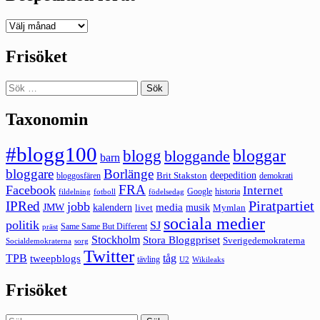
Deepedition
förut
Frisöket
Sök
efter:
Taxonomin
#blogg100
bloggar
blogg
bloggande
barn
bloggare
Borlänge
deepedition
Brit Stakston
bloggosfären
demokrati
FRA
Facebook
Internet
Google
historia
fildelning
fotboll
födelsedag
Piratpartiet
IPRed
jobb
kalendern
media
JMW
livet
musik
Mymlan
sociala medier
politik
SJ
Same Same But Different
präst
Stockholm
Stora Bloggpriset
Sverigedemokraterna
sorg
Socialdemokraterna
Twitter
TPB
tåg
tweepblogs
tävling
U2
Wikileaks
Frisöket
Sök