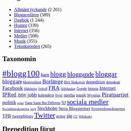
Allmänt tyckande
(2 261)
Bloggosfären
(589)
Dagbok
(1 244)
Humor
(339)
Internet
(356)
Medier
(508)
Musik
(355)
Tekniknörderi
(265)
Taxonomin
#blogg100
bloggar
blogg
bloggande
barn
bloggare
Borlänge
deepedition
Brit Stakston
bloggosfären
demokrati
FRA
Facebook
Internet
Google
historia
fildelning
fotboll
födelsedag
Piratpartiet
IPRed
jobb
kalendern
media
JMW
livet
musik
Mymlan
sociala medier
politik
SJ
Same Same But Different
präst
Stockholm
Stora Bloggpriset
Sverigedemokraterna
sorg
Socialdemokraterna
Twitter
TPB
tåg
tweepblogs
tävling
U2
Wikileaks
Deepedition förut