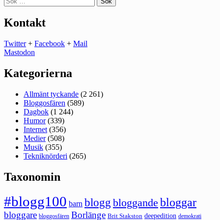
efter:
Kontakt
Twitter
+
Facebook
+
Mail
Mastodon
Kategorierna
Allmänt tyckande
(2 261)
Bloggosfären
(589)
Dagbok
(1 244)
Humor
(339)
Internet
(356)
Medier
(508)
Musik
(355)
Tekniknörderi
(265)
Taxonomin
#blogg100
bloggar
blogg
bloggande
barn
bloggare
Borlänge
deepedition
Brit Stakston
bloggosfären
demokrati