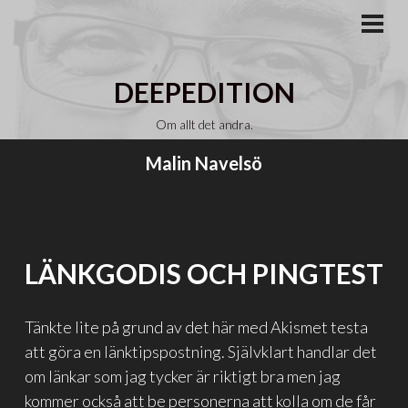
Gå
till
PRI
MEN
innehåll
DEEPEDITION
Om allt det andra.
Malin Navelsö
LÄNKGODIS OCH PINGTEST
Tänkte lite på grund av det här med Akismet testa
att göra en länktipspostning. Självklart handlar det
om länkar som jag tycker är riktigt bra men jag
kommer också att be personerna att kolla om de får