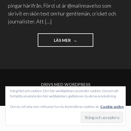
pingar härifrån. Först ut är @malinnavelso som
skrivit en skön text om hur gentlemän, cricket och
journalister. Att […]
"LÄNKGODIS
LÄS MER
OCH
PINGTEST"
DRIVS MED WORDPRESS
TEMA: INTERGALACTIC AV
WORDPRESS.COM
.
Integritet och cookies: Den här webbplatsen använder cookies. Genom att
fortsätta använda den här webbplatsen godkänner du deras användning.
Om du vill veta mer, inklusive hur du kontrollerar cookies, se:
Cookie-policy