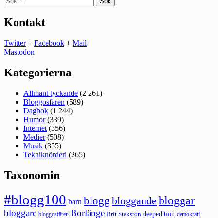
efter:
Kontakt
Twitter
+
Facebook
+
Mail
Mastodon
Kategorierna
Allmänt tyckande
(2 261)
Bloggosfären
(589)
Dagbok
(1 244)
Humor
(339)
Internet
(356)
Medier
(508)
Musik
(355)
Tekniknörderi
(265)
Taxonomin
#blogg100
bloggar
blogg
bloggande
barn
bloggare
Borlänge
deepedition
Brit Stakston
bloggosfären
demokrati