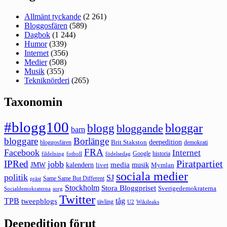
Allmänt tyckande
(2 261)
Bloggosfären
(589)
Dagbok
(1 244)
Humor
(339)
Internet
(356)
Medier
(508)
Musik
(355)
Tekniknörderi
(265)
Taxonomin
#blogg100
bloggar
blogg
bloggande
barn
bloggare
Borlänge
deepedition
Brit Stakston
bloggosfären
demokrati
FRA
Facebook
Internet
Google
historia
fildelning
fotboll
födelsedag
Piratpartiet
IPRed
jobb
kalendern
media
JMW
livet
musik
Mymlan
sociala medier
politik
SJ
Same Same But Different
präst
Stockholm
Stora Bloggpriset
Sverigedemokraterna
sorg
Socialdemokraterna
Twitter
TPB
tåg
tweepblogs
tävling
U2
Wikileaks
Deepedition förut