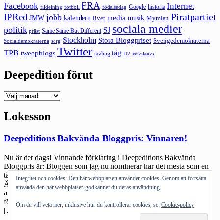
FRA
Facebook
Internet
Google
historia
fildelning
fotboll
födelsedag
Piratpartiet
IPRed
jobb
kalendern
media
JMW
livet
musik
Mymlan
sociala medier
politik
SJ
Same Same But Different
präst
Stockholm
Stora Bloggpriset
Sverigedemokraterna
sorg
Socialdemokraterna
Twitter
TPB
tåg
tweepblogs
tävling
U2
Wikileaks
Deepedition förut
Deepedition
förut
Lokesson
Deepeditions Bakvända Bloggpris: Vinnaren!
Nu är det dags! Vinnande förklaring i Deepeditions Bakvända
Bloggpris är: Bloggen som jag nu nominerar har det mesta som en
tänkande, nyfiken och diskussionssugen läsare kan önska sig.
Integritet och cookies: Den här webbplatsen använder cookies. Genom att fortsätta
Ämnena i bloggen varierar, men de är oftast tankeväckande små
använda den här webbplatsen godkänner du deras användning.
amatörfilosoferingar över aktuella händelser, fenomen och
företeelser. Bloggaren har åsikter om det mesta, men inläggen är
Om du vill veta mer, inklusive hur du kontrollerar cookies, se:
Cookie-policy
[…]