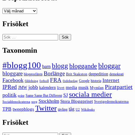
Deepedition
förut
Frisöket
Sök
efter:
Taxonomin
#blogg100
bloggar
blogg
bloggande
barn
bloggare
Borlänge
deepedition
Brit Stakston
bloggosfären
demokrati
FRA
Facebook
Internet
Google
historia
fildelning
fotboll
födelsedag
Piratpartiet
IPRed
jobb
kalendern
media
JMW
livet
musik
Mymlan
sociala medier
politik
SJ
Same Same But Different
präst
Stockholm
Stora Bloggpriset
Sverigedemokraterna
sorg
Socialdemokraterna
Twitter
TPB
tåg
tweepblogs
tävling
U2
Wikileaks
Frisöket
Sök