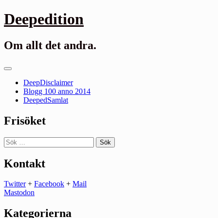
Gå
Deepedition
till
innehåll
Om allt det andra.
Primär
meny
DeepDisclaimer
Blogg 100 anno 2014
DeepedSamlat
Frisöket
Sök
efter:
Kontakt
Twitter
+
Facebook
+
Mail
Mastodon
Kategorierna