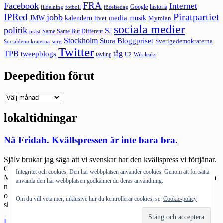
FRA
Facebook
Internet
Google
historia
fildelning
fotboll
födelsedag
Piratpartiet
IPRed
jobb
kalendern
media
JMW
livet
musik
Mymlan
sociala medier
politik
SJ
Same Same But Different
präst
Stockholm
Stora Bloggpriset
Sverigedemokraterna
sorg
Socialdemokraterna
Twitter
TPB
tåg
tweepblogs
tävling
U2
Wikileaks
Deepedition förut
Deepedition
förut
lokaltidningar
Nä Fridah. Kvällspressen är inte bara bra.
Själv brukar jag säga att vi svenskar har den kvällspress vi förtjänar.
Och många gånger finns det delar i den som faktiskt är riktigt bra.
Integritet och cookies: Den här webbplatsen använder cookies. Genom att fortsätta
Men att som Fridah Jönsson gör – försöka höja den till skyarna som
använda den här webbplatsen godkänner du deras användning.
någon sorts grundläggande mediaplattform för sanning och
omvärldsanalys känns onekligen lite smått naivt. Jag har tidigare
Om du vill veta mer, inklusive hur du kontrollerar cookies, se:
Cookie-policy
skrivit […]
"Nä
Läs mer