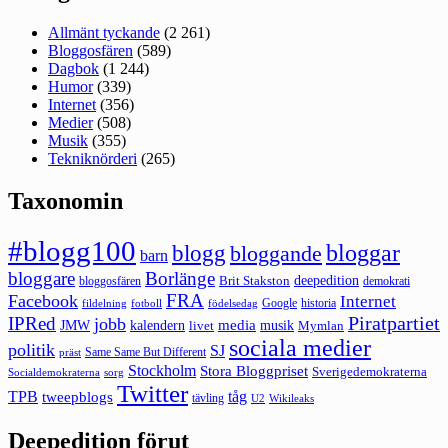
Allmänt tyckande
(2 261)
Bloggosfären
(589)
Dagbok
(1 244)
Humor
(339)
Internet
(356)
Medier
(508)
Musik
(355)
Tekniknörderi
(265)
Taxonomin
#blogg100
bloggar
blogg
bloggande
barn
bloggare
Borlänge
deepedition
Brit Stakston
bloggosfären
demokrati
FRA
Facebook
Internet
Google
historia
fildelning
fotboll
födelsedag
Piratpartiet
IPRed
jobb
kalendern
media
JMW
livet
musik
Mymlan
sociala medier
politik
SJ
Same Same But Different
präst
Stockholm
Stora Bloggpriset
Sverigedemokraterna
sorg
Socialdemokraterna
Twitter
TPB
tåg
tweepblogs
tävling
U2
Wikileaks
Deepedition förut