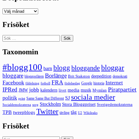
Deepedition
förut
Frisöket
Sök
efter:
Taxonomin
#blogg100
bloggar
blogg
bloggande
barn
bloggare
Borlänge
deepedition
Brit Stakston
bloggosfären
demokrati
FRA
Facebook
Internet
Google
historia
fildelning
fotboll
födelsedag
Piratpartiet
IPRed
jobb
kalendern
media
JMW
livet
musik
Mymlan
sociala medier
politik
SJ
Same Same But Different
präst
Stockholm
Stora Bloggpriset
Sverigedemokraterna
sorg
Socialdemokraterna
Twitter
TPB
tåg
tweepblogs
tävling
U2
Wikileaks
Frisöket
Sök