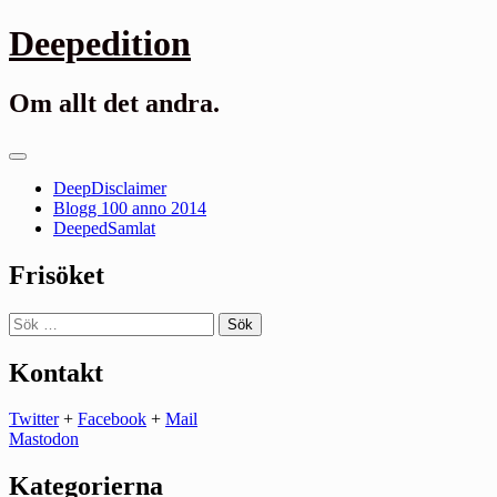
Gå
Deepedition
till
innehåll
Om allt det andra.
Primär
meny
DeepDisclaimer
Blogg 100 anno 2014
DeepedSamlat
Frisöket
Sök
efter:
Kontakt
Twitter
+
Facebook
+
Mail
Mastodon
Kategorierna