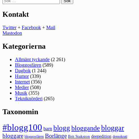
efter:
Kontakt
Twitter
+
Facebook
+
Mail
Mastodon
Kategorierna
Allmänt tyckande
(2 261)
Bloggosfären
(589)
Dagbok
(1 244)
Humor
(339)
Internet
(356)
Medier
(508)
Musik
(355)
Tekniknörderi
(265)
Taxonomin
#blogg100
bloggar
blogg
bloggande
barn
bloggare
Borlänge
deepedition
Brit Stakston
bloggosfären
demokrati