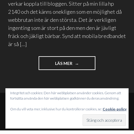
verkar koppla till bloggen. Sitter på min lilla hp
2140 och det känns onekligen som en möjlighet då
webbrutan inte är den största. Det är verkligen
ingenting som är stort på den men den är jävligt
fräck och jäkligt bärbar. Synd att mobila bredbandet
är så […]
"TESTAR
LÄS MER
LIVEWRITER
OCH
GNÄLLER
ÖVER
Integritet och cookies: Den här webbplatsen använder cookies. Genom att
BREDBANDET"
fortsätta använda den här webbplatsen godkänner du deras användning.
DRIVS MED WORDPRESS
Om du vill veta mer, inklusive hur du kontrollerar cookies, se:
Cookie-policy
TEMA: INTERGALACTIC AV
WORDPRESS.COM
.