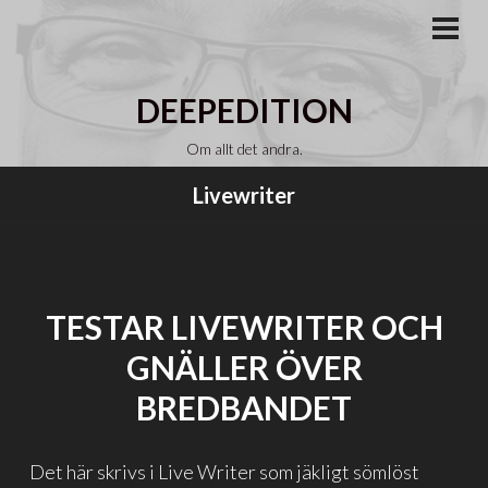
Gå
till
PRI
MEN
innehåll
DEEPEDITION
Om allt det andra.
Livewriter
TESTAR LIVEWRITER OCH
GNÄLLER ÖVER
BREDBANDET
Det här skrivs i Live Writer som jäkligt sömlöst