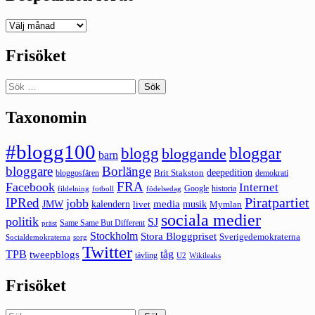
Deepedition
förut
Frisöket
Sök
efter:
Taxonomin
#blogg100
bloggar
blogg
bloggande
barn
bloggare
Borlänge
deepedition
Brit Stakston
bloggosfären
demokrati
FRA
Facebook
Internet
Google
historia
fildelning
fotboll
födelsedag
Piratpartiet
IPRed
jobb
kalendern
media
JMW
livet
musik
Mymlan
sociala medier
politik
SJ
Same Same But Different
präst
Stockholm
Stora Bloggpriset
Sverigedemokraterna
sorg
Socialdemokraterna
Twitter
TPB
tåg
tweepblogs
tävling
U2
Wikileaks
Frisöket
Sök