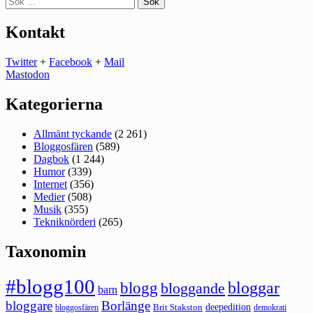
efter:
Kontakt
Twitter
+
Facebook
+
Mail
Mastodon
Kategorierna
Allmänt tyckande
(2 261)
Bloggosfären
(589)
Dagbok
(1 244)
Humor
(339)
Internet
(356)
Medier
(508)
Musik
(355)
Tekniknörderi
(265)
Taxonomin
#blogg100
bloggar
blogg
bloggande
barn
bloggare
Borlänge
deepedition
Brit Stakston
bloggosfären
demokrati