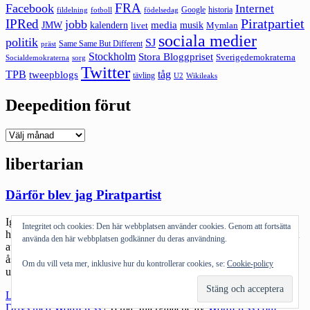
FRA
Facebook
Internet
Google
historia
fildelning
fotboll
födelsedag
Piratpartiet
IPRed
jobb
kalendern
media
JMW
livet
musik
Mymlan
sociala medier
politik
SJ
Same Same But Different
präst
Stockholm
Stora Bloggpriset
Sverigedemokraterna
sorg
Socialdemokraterna
Twitter
TPB
tåg
tweepblogs
tävling
U2
Wikileaks
Deepedition förut
Deepedition
förut
libertarian
Därför blev jag Piratpartist
Igår gick jag med i Piratpartiet. Det innebar att jag lämnade ganska
Integritet och cookies: Den här webbplatsen använder cookies. Genom att fortsätta
hårt hållna principer jag haft många år: att förhålla mig partipolitiskt
använda den här webbplatsen godkänner du deras användning.
autonom. De som läst Deepedition genom åren vet att jag
åsiktsmässigt stått PP nära. Jag blev lycklig när EP-valet föll så väl
Om du vill veta mer, inklusive hur du kontrollerar cookies, se:
Cookie-policy
ut och lika olycklig när det fladdrades lite i åsikterna. […]
"Därför
Läs mer
blev
Drivs med WordPress
|
Tema: Intergalactic av
WordPress.com
.