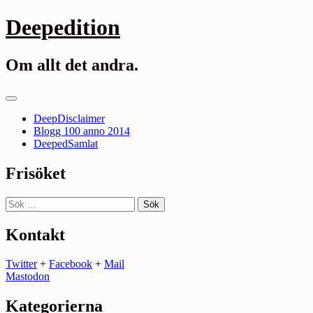
Gå
Deepedition
till
innehåll
Om allt det andra.
Primär
meny
DeepDisclaimer
Blogg 100 anno 2014
DeepedSamlat
Frisöket
Sök
efter:
Kontakt
Twitter
+
Facebook
+
Mail
Mastodon
Kategorierna