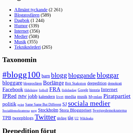
Allmänt tyckande
(2 261)
Bloggosfären
(589)
Dagbok
(1 244)
Humor
(339)
Internet
(356)
Medier
(508)
Musik
(355)
Tekniknörderi
(265)
Taxonomin
#blogg100
bloggar
blogg
bloggande
barn
bloggare
Borlänge
deepedition
Brit Stakston
bloggosfären
demokrati
FRA
Facebook
Internet
Google
historia
fildelning
fotboll
födelsedag
Piratpartiet
IPRed
jobb
kalendern
media
JMW
livet
musik
Mymlan
sociala medier
politik
SJ
Same Same But Different
präst
Stockholm
Stora Bloggpriset
Sverigedemokraterna
sorg
Socialdemokraterna
Twitter
TPB
tåg
tweepblogs
tävling
U2
Wikileaks
Deepedition förut