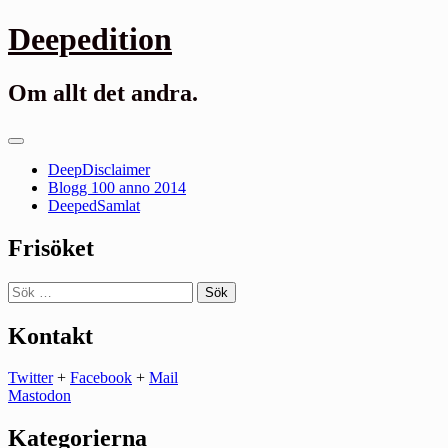
Gå
Deepedition
till
innehåll
Om allt det andra.
Primär
meny
DeepDisclaimer
Blogg 100 anno 2014
DeepedSamlat
Frisöket
Sök
efter:
Kontakt
Twitter
+
Facebook
+
Mail
Mastodon
Kategorierna