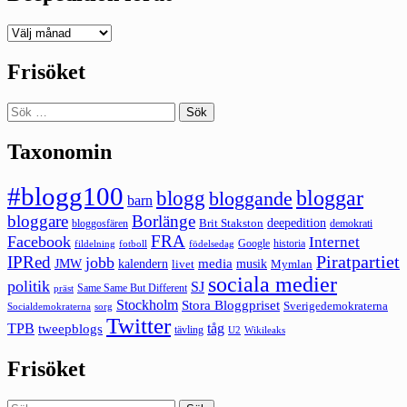
Deepedition
förut
Frisöket
Sök
efter:
Taxonomin
#blogg100
bloggar
blogg
bloggande
barn
bloggare
Borlänge
deepedition
Brit Stakston
bloggosfären
demokrati
FRA
Facebook
Internet
Google
historia
fildelning
fotboll
födelsedag
Piratpartiet
IPRed
jobb
kalendern
media
JMW
livet
musik
Mymlan
sociala medier
politik
SJ
Same Same But Different
präst
Stockholm
Stora Bloggpriset
Sverigedemokraterna
sorg
Socialdemokraterna
Twitter
TPB
tåg
tweepblogs
tävling
U2
Wikileaks
Frisöket
Sök