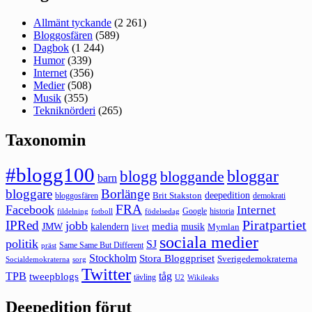
Allmänt tyckande
(2 261)
Bloggosfären
(589)
Dagbok
(1 244)
Humor
(339)
Internet
(356)
Medier
(508)
Musik
(355)
Tekniknörderi
(265)
Taxonomin
#blogg100
bloggar
blogg
bloggande
barn
bloggare
Borlänge
deepedition
Brit Stakston
bloggosfären
demokrati
FRA
Facebook
Internet
Google
historia
fildelning
fotboll
födelsedag
Piratpartiet
IPRed
jobb
kalendern
media
JMW
livet
musik
Mymlan
sociala medier
politik
SJ
Same Same But Different
präst
Stockholm
Stora Bloggpriset
Sverigedemokraterna
sorg
Socialdemokraterna
Twitter
TPB
tåg
tweepblogs
tävling
U2
Wikileaks
Deepedition förut