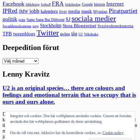
FRA
Facebook
Internet
Google
historia
fildelning
fotboll
födelsedag
Piratpartiet
IPRed
jobb
kalendern
media
JMW
livet
musik
Mymlan
sociala medier
politik
SJ
Same Same But Different
präst
Stockholm
Stora Bloggpriset
Sverigedemokraterna
sorg
Socialdemokraterna
Twitter
TPB
tåg
tweepblogs
tävling
U2
Wikileaks
Deepedition förut
Deepedition
förut
Lenny Kravitz
U2 is an original species… there are colours and
feelings and emotional terrain that we occupy that is
ours and ours alone.
Den här postningen är på något jävla sätt tillägnad den enda jag
Integritet och cookies: Den här webbplatsen använder cookies. Genom att fortsätta
känner som är lika galet kär i U2 som jag: Josh. Jag har äntligen fått
använda den här webbplatsen godkänner du deras användning.
tid att verkligen lyssna genom ”No line on the horizon” (här finns en
massa postningar som är taggade med U2). Jag kan lugnt säga att
Om du vill veta mer, inklusive hur du kontrollerar cookies, se:
Cookie-policy
jag kommer att […]