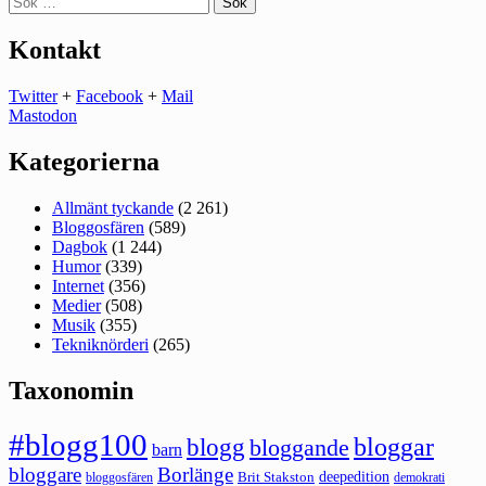
efter:
Kontakt
Twitter
+
Facebook
+
Mail
Mastodon
Kategorierna
Allmänt tyckande
(2 261)
Bloggosfären
(589)
Dagbok
(1 244)
Humor
(339)
Internet
(356)
Medier
(508)
Musik
(355)
Tekniknörderi
(265)
Taxonomin
#blogg100
bloggar
blogg
bloggande
barn
bloggare
Borlänge
deepedition
Brit Stakston
bloggosfären
demokrati