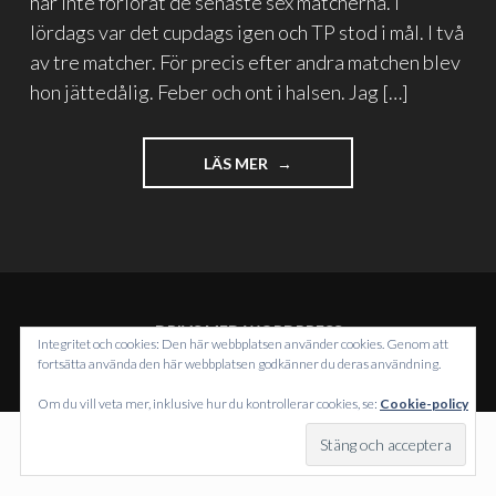
har inte förlorat de senaste sex matcherna. I
lördags var det cupdags igen och TP stod i mål. I två
av tre matcher. För precis efter andra matchen blev
hon jättedålig. Feber och ont i halsen. Jag […]
"OCH
LÄS MER
HUR
HAR
HELGEN
VARIT?"
DRIVS MED WORDPRESS
Integritet och cookies: Den här webbplatsen använder cookies. Genom att
TEMA: INTERGALACTIC AV
WORDPRESS.COM
.
fortsätta använda den här webbplatsen godkänner du deras användning.
Om du vill veta mer, inklusive hur du kontrollerar cookies, se:
Cookie-policy