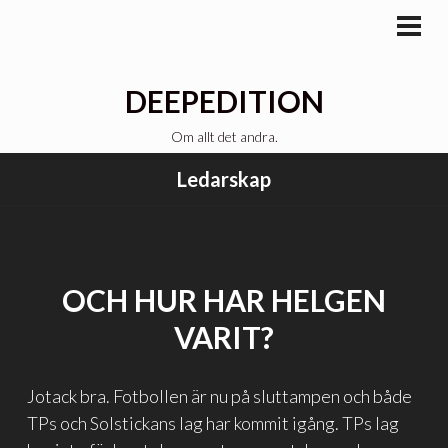
Gå
till
PRI
MEN
innehåll
DEEPEDITION
Om allt det andra.
Ledarskap
OCH HUR HAR HELGEN
VARIT?
Jotack bra. Fotbollen är nu på sluttampen och både
TPs och Solstickans lag har kommit igång. TPs lag