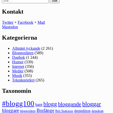
efter:
Kontakt
Twitter
+
Facebook
+
Mail
Mastodon
Kategorierna
Allmänt tyckande
(2 261)
Bloggosfären
(589)
Dagbok
(1 244)
Humor
(339)
Internet
(356)
Medier
(508)
Musik
(355)
Tekniknörderi
(265)
Taxonomin
#blogg100
bloggar
blogg
bloggande
barn
bloggare
Borlänge
deepedition
Brit Stakston
bloggosfären
demokrati