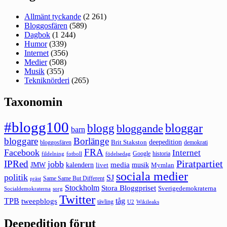
Allmänt tyckande
(2 261)
Bloggosfären
(589)
Dagbok
(1 244)
Humor
(339)
Internet
(356)
Medier
(508)
Musik
(355)
Tekniknörderi
(265)
Taxonomin
#blogg100
bloggar
blogg
bloggande
barn
bloggare
Borlänge
deepedition
Brit Stakston
bloggosfären
demokrati
FRA
Facebook
Internet
Google
historia
fildelning
fotboll
födelsedag
Piratpartiet
IPRed
jobb
kalendern
media
JMW
livet
musik
Mymlan
sociala medier
politik
SJ
Same Same But Different
präst
Stockholm
Stora Bloggpriset
Sverigedemokraterna
sorg
Socialdemokraterna
Twitter
TPB
tåg
tweepblogs
tävling
U2
Wikileaks
Deepedition förut