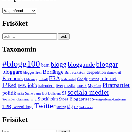
Deepedition
förut
Frisöket
Sök
efter:
Taxonomin
#blogg100
bloggar
blogg
bloggande
barn
bloggare
Borlänge
deepedition
Brit Stakston
bloggosfären
demokrati
FRA
Facebook
Internet
Google
historia
fildelning
fotboll
födelsedag
Piratpartiet
IPRed
jobb
kalendern
media
JMW
livet
musik
Mymlan
sociala medier
politik
SJ
Same Same But Different
präst
Stockholm
Stora Bloggpriset
Sverigedemokraterna
sorg
Socialdemokraterna
Twitter
TPB
tåg
tweepblogs
tävling
U2
Wikileaks
Frisöket
Sök