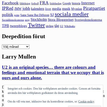
FRA
Facebook
Internet
Google
historia
fildelning
fotboll
födelsedag
Piratpartiet
IPRed
jobb
kalendern
media
JMW
livet
musik
Mymlan
sociala medier
politik
SJ
Same Same But Different
präst
Stockholm
Stora Bloggpriset
Sverigedemokraterna
sorg
Socialdemokraterna
Twitter
TPB
tåg
tweepblogs
tävling
U2
Wikileaks
Deepedition förut
Deepedition
förut
Larry Mullen
U2 is an original species… there are colours and
feelings and emotional terrain that we occupy that is
ours and ours alone.
Den här postningen är på något jävla sätt tillägnad den enda jag
Integritet och cookies: Den här webbplatsen använder cookies. Genom att fortsätta
känner som är lika galet kär i U2 som jag: Josh. Jag har äntligen fått
använda den här webbplatsen godkänner du deras användning.
tid att verkligen lyssna genom ”No line on the horizon” (här finns en
massa postningar som är taggade med U2). Jag kan lugnt säga att
Om du vill veta mer, inklusive hur du kontrollerar cookies, se:
Cookie-policy
jag kommer att […]