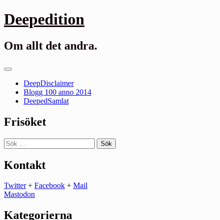
Gå
Deepedition
till
innehåll
Om allt det andra.
Primär
meny
DeepDisclaimer
Blogg 100 anno 2014
DeepedSamlat
Frisöket
Sök
efter:
Kontakt
Twitter
+
Facebook
+
Mail
Mastodon
Kategorierna