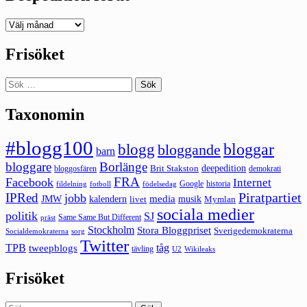
Deepedition
förut
Frisöket
Sök
efter:
Taxonomin
#blogg100
bloggar
blogg
bloggande
barn
bloggare
Borlänge
deepedition
Brit Stakston
bloggosfären
demokrati
FRA
Facebook
Internet
Google
historia
fildelning
fotboll
födelsedag
Piratpartiet
IPRed
jobb
kalendern
media
JMW
livet
musik
Mymlan
sociala medier
politik
SJ
Same Same But Different
präst
Stockholm
Stora Bloggpriset
Sverigedemokraterna
sorg
Socialdemokraterna
Twitter
TPB
tåg
tweepblogs
tävling
U2
Wikileaks
Frisöket
Sök