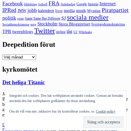
FRA
Facebook
Internet
Google
historia
fildelning
fotboll
födelsedag
Piratpartiet
IPRed
jobb
kalendern
media
JMW
livet
musik
Mymlan
sociala medier
politik
SJ
Same Same But Different
präst
Stockholm
Stora Bloggpriset
Sverigedemokraterna
sorg
Socialdemokraterna
Twitter
TPB
tåg
tweepblogs
tävling
U2
Wikileaks
Deepedition förut
Deepedition
förut
kyrkomötet
Det heliga Titanic
Jag trodde jag skulle få hjärnblödning när jag läste hur min vän
Integritet och cookies: Den här webbplatsen använder cookies. Genom att fortsätta
Brygubben blivit refuserad i ett av kyrkomötets programblad. Varför
använda den här webbplatsen godkänner du deras användning.
bryr jag mig? Jag vet ärligt talat inte – men jag blir förbannad intill
att vilja slå sönder något. Nånstans djupt inne i mig finns fortfarande
Om du vill veta mer, inklusive hur du kontrollerar cookies, se:
Cookie-policy
ett minne, ett sorts ärr av den passion, […]
"Det
Läs mer
heliga
Drivs med WordPress
|
Tema: Intergalactic av
WordPress.com
.