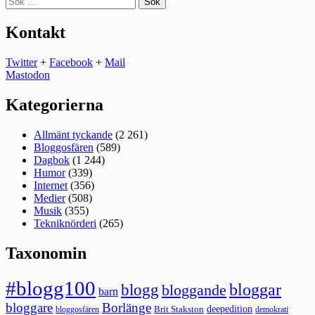
efter:
Kontakt
Twitter
+
Facebook
+
Mail
Mastodon
Kategorierna
Allmänt tyckande
(2 261)
Bloggosfären
(589)
Dagbok
(1 244)
Humor
(339)
Internet
(356)
Medier
(508)
Musik
(355)
Tekniknörderi
(265)
Taxonomin
#blogg100
bloggar
blogg
bloggande
barn
bloggare
Borlänge
deepedition
Brit Stakston
bloggosfären
demokrati