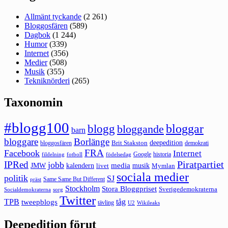
Allmänt tyckande
(2 261)
Bloggosfären
(589)
Dagbok
(1 244)
Humor
(339)
Internet
(356)
Medier
(508)
Musik
(355)
Tekniknörderi
(265)
Taxonomin
#blogg100
bloggar
blogg
bloggande
barn
bloggare
Borlänge
deepedition
Brit Stakston
bloggosfären
demokrati
FRA
Facebook
Internet
Google
historia
fildelning
fotboll
födelsedag
Piratpartiet
IPRed
jobb
kalendern
media
JMW
livet
musik
Mymlan
sociala medier
politik
SJ
Same Same But Different
präst
Stockholm
Stora Bloggpriset
Sverigedemokraterna
sorg
Socialdemokraterna
Twitter
TPB
tåg
tweepblogs
tävling
U2
Wikileaks
Deepedition förut