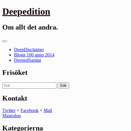
Gå
Deepedition
till
innehåll
Om allt det andra.
Primär
meny
DeepDisclaimer
Blogg 100 anno 2014
DeepedSamlat
Frisöket
Sök
efter:
Kontakt
Twitter
+
Facebook
+
Mail
Mastodon
Kategorierna