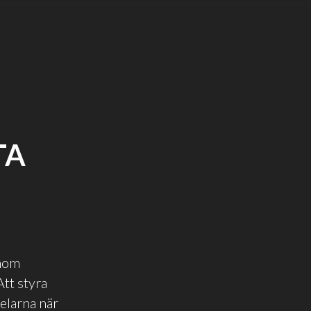
TA
inom
tt styra
delarna när