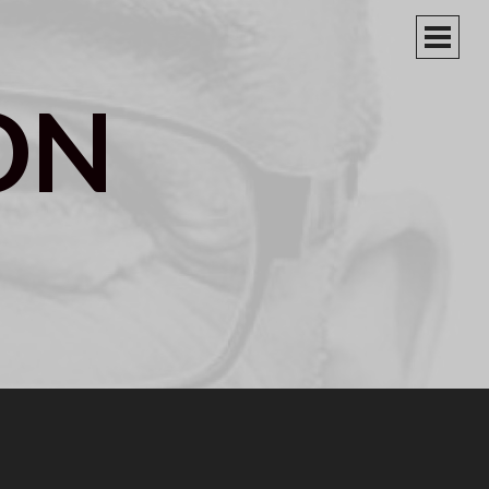
PRIM
MEN
ON