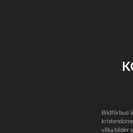
K
Bildförbud ä
kristendomen
vilka bilder