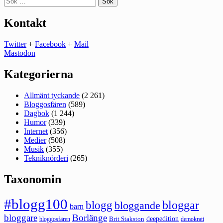
efter:
Kontakt
Twitter
+
Facebook
+
Mail
Mastodon
Kategorierna
Allmänt tyckande
(2 261)
Bloggosfären
(589)
Dagbok
(1 244)
Humor
(339)
Internet
(356)
Medier
(508)
Musik
(355)
Tekniknörderi
(265)
Taxonomin
#blogg100
bloggar
blogg
bloggande
barn
bloggare
Borlänge
deepedition
Brit Stakston
bloggosfären
demokrati