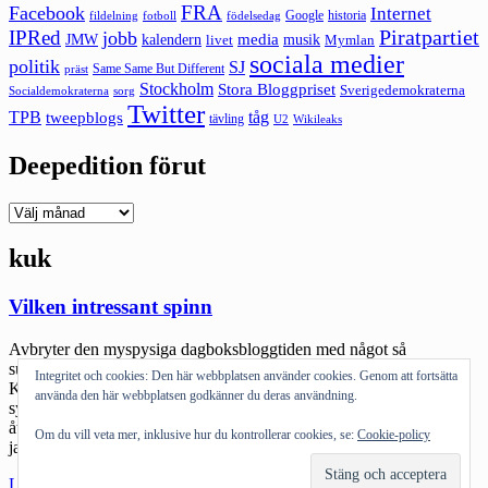
FRA
Facebook
Internet
Google
historia
fildelning
fotboll
födelsedag
Piratpartiet
IPRed
jobb
kalendern
media
JMW
livet
musik
Mymlan
sociala medier
politik
SJ
Same Same But Different
präst
Stockholm
Stora Bloggpriset
Sverigedemokraterna
sorg
Socialdemokraterna
Twitter
TPB
tåg
tweepblogs
tävling
U2
Wikileaks
Deepedition förut
Deepedition
förut
kuk
Vilken intressant spinn
Avbryter den myspysiga dagboksbloggtiden med något så
surrealistiskt som att blogga om Jessica Simpson och Lady Gaga :).
Integritet och cookies: Den här webbplatsen använder cookies. Genom att fortsätta
Kan inte låta bli att snabbt notera att det finns en minst sagt
använda den här webbplatsen godkänner du deras användning.
synkronicitet i att diverse kändisbloggare och mainstreammedia
åter pumpar ut bilder på Jessica Simpson som ”tjock”. (själv måste
Om du vill veta mer, inklusive hur du kontrollerar cookies, se:
Cookie-policy
jag tillstå att hon är mycket snyggare […]
"Vilken
Läs mer