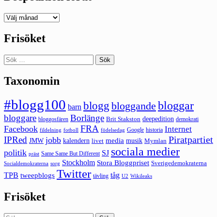
Deepedition
förut
Frisöket
Sök
efter:
Taxonomin
#blogg100
bloggar
blogg
bloggande
barn
bloggare
Borlänge
deepedition
Brit Stakston
bloggosfären
demokrati
FRA
Facebook
Internet
Google
historia
fildelning
fotboll
födelsedag
Piratpartiet
IPRed
jobb
kalendern
media
JMW
livet
musik
Mymlan
sociala medier
politik
SJ
Same Same But Different
präst
Stockholm
Stora Bloggpriset
Sverigedemokraterna
sorg
Socialdemokraterna
Twitter
TPB
tåg
tweepblogs
tävling
U2
Wikileaks
Frisöket
Sök