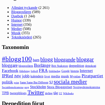
Allmänt tyckande
(2 261)
Bloggosfären
(589)
Dagbok
(1 244)
Humor
(339)
Internet
(356)
Medier
(508)
Musik
(355)
Tekniknörderi
(265)
Taxonomin
#blogg100
bloggar
blogg
bloggande
barn
bloggare
Borlänge
deepedition
Brit Stakston
bloggosfären
demokrati
FRA
Facebook
Internet
Google
historia
fildelning
fotboll
födelsedag
Piratpartiet
IPRed
jobb
kalendern
media
JMW
livet
musik
Mymlan
sociala medier
politik
SJ
Same Same But Different
präst
Stockholm
Stora Bloggpriset
Sverigedemokraterna
sorg
Socialdemokraterna
Twitter
TPB
tåg
tweepblogs
tävling
U2
Wikileaks
Deepedition förut