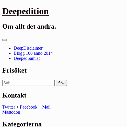
Gå
Deepedition
till
innehåll
Om allt det andra.
Primär
meny
DeepDisclaimer
Blogg 100 anno 2014
DeepedSamlat
Frisöket
Sök
efter:
Kontakt
Twitter
+
Facebook
+
Mail
Mastodon
Kategorierna