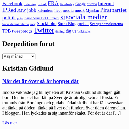
FRA
Facebook
Internet
Google
historia
fildelning
fotboll
födelsedag
Piratpartiet
IPRed
jobb
kalendern
media
JMW
livet
musik
Mymlan
sociala medier
politik
SJ
Same Same But Different
präst
Stockholm
Stora Bloggpriset
Sverigedemokraterna
sorg
Socialdemokraterna
Twitter
TPB
tåg
tweepblogs
tävling
U2
Wikileaks
Deepedition förut
Deepedition
förut
Kristian Gidlund
När det är över så är hoppet där
Imorse vaknade jag till nyheten att Kristian Gidlund slutligen gått
bort. Den impact han fått på Sverige är otroligt svår att förstå. En
trummis från Borlänge och gudabenådad skribent har fått svenskar
att tänka på döden, tänka på livet och fundera över tiden däremellan.
I bloggen. Han lyckades ta sig innanför skalet. För det är där […]
"När
Läs mer
det