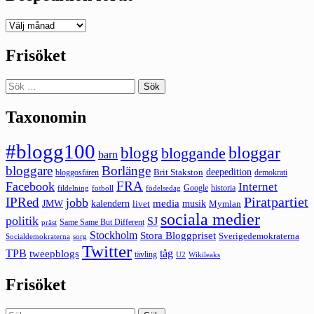
Deepedition
förut
Frisöket
Sök
efter:
Taxonomin
#blogg100
bloggar
blogg
bloggande
barn
bloggare
Borlänge
deepedition
Brit Stakston
bloggosfären
demokrati
FRA
Facebook
Internet
Google
historia
fildelning
fotboll
födelsedag
Piratpartiet
IPRed
jobb
kalendern
media
JMW
livet
musik
Mymlan
sociala medier
politik
SJ
Same Same But Different
präst
Stockholm
Stora Bloggpriset
Sverigedemokraterna
sorg
Socialdemokraterna
Twitter
TPB
tåg
tweepblogs
tävling
U2
Wikileaks
Frisöket
Sök