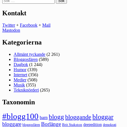
efter:
Kontakt
Twitter
+
Facebook
+
Mail
Mastodon
Kategorierna
Allmänt tyckande
(2 261)
Bloggosfären
(589)
Dagbok
(1 244)
Humor
(339)
Internet
(356)
Medier
(508)
Musik
(355)
Tekniknörderi
(265)
Taxonomin
#blogg100
bloggar
blogg
bloggande
barn
bloggare
Borlänge
deepedition
Brit Stakston
bloggosfären
demokrati