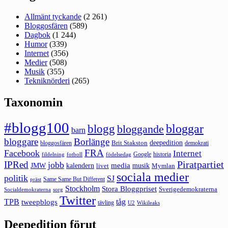
Allmänt tyckande
(2 261)
Bloggosfären
(589)
Dagbok
(1 244)
Humor
(339)
Internet
(356)
Medier
(508)
Musik
(355)
Tekniknörderi
(265)
Taxonomin
#blogg100
bloggar
blogg
bloggande
barn
bloggare
Borlänge
deepedition
Brit Stakston
bloggosfären
demokrati
FRA
Facebook
Internet
Google
historia
fildelning
fotboll
födelsedag
Piratpartiet
IPRed
jobb
kalendern
media
JMW
livet
musik
Mymlan
sociala medier
politik
SJ
Same Same But Different
präst
Stockholm
Stora Bloggpriset
Sverigedemokraterna
sorg
Socialdemokraterna
Twitter
TPB
tåg
tweepblogs
tävling
U2
Wikileaks
Deepedition förut