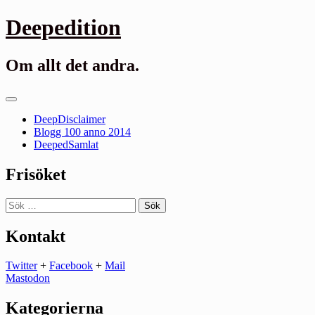
Gå
Deepedition
till
innehåll
Om allt det andra.
Primär
meny
DeepDisclaimer
Blogg 100 anno 2014
DeepedSamlat
Frisöket
Sök
efter:
Kontakt
Twitter
+
Facebook
+
Mail
Mastodon
Kategorierna