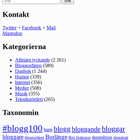
efter:
Kontakt
Twitter
+
Facebook
+
Mail
Mastodon
Kategorierna
Allmänt tyckande
(2 261)
Bloggosfären
(589)
Dagbok
(1 244)
Humor
(339)
Internet
(356)
Medier
(508)
Musik
(355)
Tekniknörderi
(265)
Taxonomin
#blogg100
bloggar
blogg
bloggande
barn
bloggare
Borlänge
deepedition
Brit Stakston
bloggosfären
demokrati