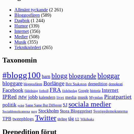
Allmänt tyckande
(2 261)
Bloggosfären
(589)
Dagbok
(1 244)
Humor
(339)
Internet
(356)
Medier
(508)
Musik
(355)
Tekniknörderi
(265)
Taxonomin
#blogg100
bloggar
blogg
bloggande
barn
bloggare
Borlänge
deepedition
Brit Stakston
bloggosfären
demokrati
FRA
Facebook
Internet
Google
historia
fildelning
fotboll
födelsedag
Piratpartiet
IPRed
jobb
kalendern
media
JMW
livet
musik
Mymlan
sociala medier
politik
SJ
Same Same But Different
präst
Stockholm
Stora Bloggpriset
Sverigedemokraterna
sorg
Socialdemokraterna
Twitter
TPB
tåg
tweepblogs
tävling
U2
Wikileaks
Deepedition förut