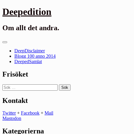
Gå
Deepedition
till
innehåll
Om allt det andra.
Primär
meny
DeepDisclaimer
Blogg 100 anno 2014
DeepedSamlat
Frisöket
Sök
efter:
Kontakt
Twitter
+
Facebook
+
Mail
Mastodon
Kategorierna