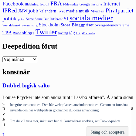
FRA
Facebook
Internet
Google
historia
fildelning
fotboll
födelsedag
Piratpartiet
IPRed
jobb
kalendern
media
JMW
livet
musik
Mymlan
sociala medier
politik
SJ
Same Same But Different
präst
Stockholm
Stora Bloggpriset
Sverigedemokraterna
sorg
Socialdemokraterna
Twitter
TPB
tåg
tweepblogs
tävling
U2
Wikileaks
Deepedition förut
Deepedition
förut
konstnär
Dubbel logisk salto
Louise P tycker inte som andra runt ”Lassbo-affären”. Å andra sidan
är det liksom hennes kännetecken :) Karaktärsmord är enkla Det
Integritet och cookies: Den här webbplatsen använder cookies. Genom att fortsätta
märkliga i den texten är att Louise och fr a flera av kommentatorerna
använda den här webbplatsen godkänner du deras användning.
väljer att anklaga Isobel och Silverfisken för att stämpla konstnären
som nazist. När själva ursprunget hos såväl Isobel och Silverfisken
Om du vill veta mer, inklusive hur du kontrollerar cookies, se:
Cookie-policy
ligger […]
"Dubbel
Läs mer