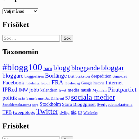
Deepedition
förut
Frisöket
Sök
efter:
Taxonomin
#blogg100
bloggar
blogg
bloggande
barn
bloggare
Borlänge
deepedition
Brit Stakston
bloggosfären
demokrati
FRA
Facebook
Internet
Google
historia
fildelning
fotboll
födelsedag
Piratpartiet
IPRed
jobb
kalendern
media
JMW
livet
musik
Mymlan
sociala medier
politik
SJ
Same Same But Different
präst
Stockholm
Stora Bloggpriset
Sverigedemokraterna
sorg
Socialdemokraterna
Twitter
TPB
tåg
tweepblogs
tävling
U2
Wikileaks
Frisöket
Sök