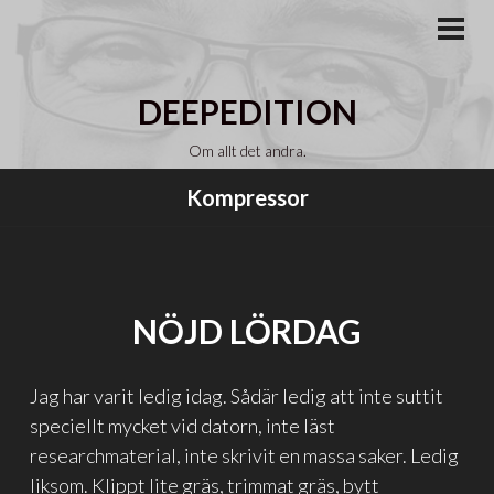
Gå
till
PRI
MEN
innehåll
DEEPEDITION
Om allt det andra.
Kompressor
NÖJD LÖRDAG
Jag har varit ledig idag. Sådär ledig att inte suttit
speciellt mycket vid datorn, inte läst
researchmaterial, inte skrivit en massa saker. Ledig
liksom. Klippt lite gräs, trimmat gräs, bytt