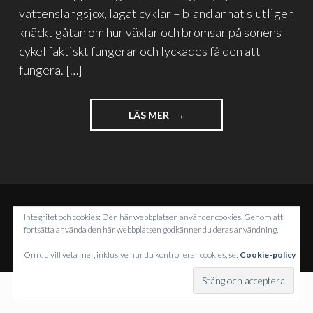
vattenslangsjox, lagat cyklar – bland annat slutligen
knäckt gåtan om hur växlar och bromsar på sonens
cykel faktiskt fungerar och lyckades få den att
fungera. […]
"NÖJD
LÄS MER
LÖRDAG"
Integritet och cookies: Den här webbplatsen använder cookies. Genom att
DRIVS MED WORDPRESS
fortsätta använda den här webbplatsen godkänner du deras användning.
TEMA: INTERGALACTIC AV
WORDPRESS.COM
.
Om du vill veta mer, inklusive hur du kontrollerar cookies, se:
Cookie-policy