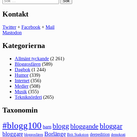
efter:
Kontakt
Twitter
+
Facebook
+
Mail
Mastodon
Kategorierna
Allmänt tyckande
(2 261)
Bloggosfären
(589)
Dagbok
(1 244)
Humor
(339)
Internet
(356)
Medier
(508)
Musik
(355)
Tekniknörderi
(265)
Taxonomin
#blogg100
bloggar
blogg
bloggande
barn
bloggare
Borlänge
deepedition
Brit Stakston
bloggosfären
demokrati