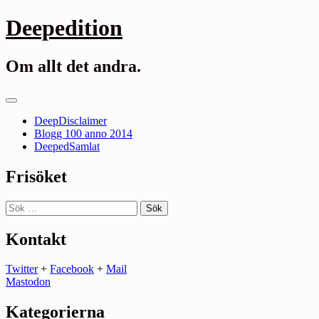
Gå
Deepedition
till
innehåll
Om allt det andra.
Primär
meny
DeepDisclaimer
Blogg 100 anno 2014
DeepedSamlat
Frisöket
Sök
efter:
Kontakt
Twitter
+
Facebook
+
Mail
Mastodon
Kategorierna