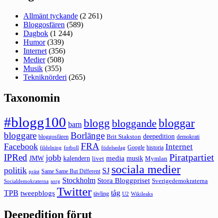
Allmänt tyckande
(2 261)
Bloggosfären
(589)
Dagbok
(1 244)
Humor
(339)
Internet
(356)
Medier
(508)
Musik
(355)
Tekniknörderi
(265)
Taxonomin
#blogg100
bloggar
blogg
bloggande
barn
bloggare
Borlänge
deepedition
Brit Stakston
bloggosfären
demokrati
FRA
Facebook
Internet
Google
historia
fildelning
fotboll
födelsedag
Piratpartiet
IPRed
jobb
kalendern
media
JMW
livet
musik
Mymlan
sociala medier
politik
SJ
Same Same But Different
präst
Stockholm
Stora Bloggpriset
Sverigedemokraterna
sorg
Socialdemokraterna
Twitter
TPB
tåg
tweepblogs
tävling
U2
Wikileaks
Deepedition förut