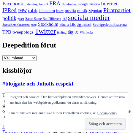
FRA
Facebook
Internet
Google
historia
fildelning
fotboll
födelsedag
Piratpartiet
IPRed
jobb
kalendern
media
JMW
livet
musik
Mymlan
sociala medier
politik
SJ
Same Same But Different
präst
Stockholm
Stora Bloggpriset
Sverigedemokraterna
sorg
Socialdemokraterna
Twitter
TPB
tåg
tweepblogs
tävling
U2
Wikileaks
Deepedition förut
Deepedition
förut
kissblöjor
#blöjgate och Juholts respekt
Två stycken händelser visar på hur illa ställt det är med
Integritet och cookies: Den här webbplatsen använder cookies. Genom att fortsätta
hjärnkapacitet hos vissa som styr: Carema. Att göra en grej av att
använda den här webbplatsen godkänner du deras användning.
säga upp DN efter att man är mitt i en riktig shitstorm och det
onekligen kissar kritik mot en visar bara att företagets styrande borde
Om du vill veta mer, inklusive hur du kontrollerar cookies, se:
Cookie-policy
bytas ut till några som förstår hur […]
"#blöjgate
Läs mer
och
Drivs med WordPress
|
Tema: Intergalactic av
WordPress.com
.