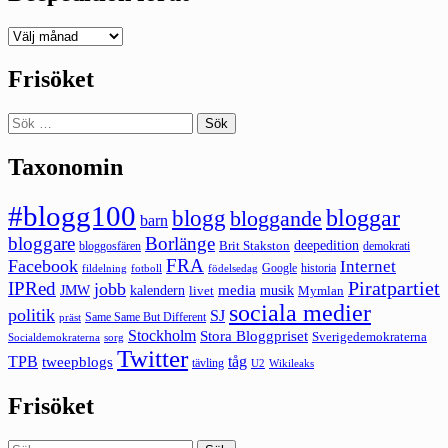
Deepedition
förut
Frisöket
Sök
efter:
Taxonomin
#blogg100
bloggar
blogg
bloggande
barn
bloggare
Borlänge
deepedition
Brit Stakston
bloggosfären
demokrati
FRA
Facebook
Internet
Google
historia
fildelning
fotboll
födelsedag
Piratpartiet
IPRed
jobb
kalendern
media
JMW
livet
musik
Mymlan
sociala medier
politik
SJ
Same Same But Different
präst
Stockholm
Stora Bloggpriset
Sverigedemokraterna
sorg
Socialdemokraterna
Twitter
TPB
tåg
tweepblogs
tävling
U2
Wikileaks
Frisöket
Sök