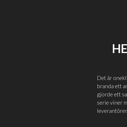
HE
Det är onekl
branda ett a
gjorde ett s
serie viner 
leverantören