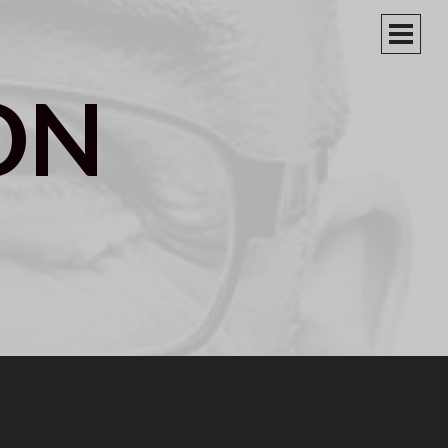
PRIM
MEN
ON