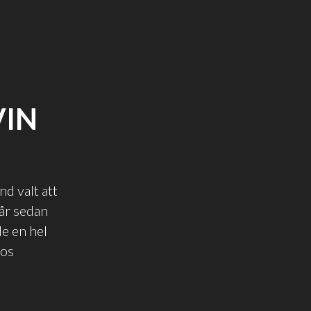
VIN
d valt att
 år sedan
e en hel
hos