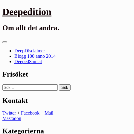
Gå
Deepedition
till
innehåll
Om allt det andra.
Primär
meny
DeepDisclaimer
Blogg 100 anno 2014
DeepedSamlat
Frisöket
Sök
efter:
Kontakt
Twitter
+
Facebook
+
Mail
Mastodon
Kategorierna