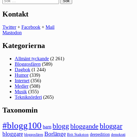
efter:
Kontakt
Twitter
+
Facebook
+
Mail
Mastodon
Kategorierna
Allmänt tyckande
(2 261)
Bloggosfären
(589)
Dagbok
(1 244)
Humor
(339)
Internet
(356)
Medier
(508)
Musik
(355)
Tekniknörderi
(265)
Taxonomin
#blogg100
bloggar
blogg
bloggande
barn
bloggare
Borlänge
deepedition
Brit Stakston
bloggosfären
demokrati