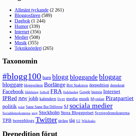
Allmänt tyckande
(2 261)
Bloggosfären
(589)
Dagbok
(1 244)
Humor
(339)
Internet
(356)
Medier
(508)
Musik
(355)
Tekniknörderi
(265)
Taxonomin
#blogg100
bloggar
blogg
bloggande
barn
bloggare
Borlänge
deepedition
Brit Stakston
bloggosfären
demokrati
FRA
Facebook
Internet
Google
historia
fildelning
fotboll
födelsedag
Piratpartiet
IPRed
jobb
kalendern
media
JMW
livet
musik
Mymlan
sociala medier
politik
SJ
Same Same But Different
präst
Stockholm
Stora Bloggpriset
Sverigedemokraterna
sorg
Socialdemokraterna
Twitter
TPB
tåg
tweepblogs
tävling
U2
Wikileaks
Deepedition förut