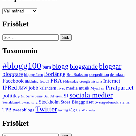
Deepedition
förut
Frisöket
Sök
efter:
Taxonomin
#blogg100
bloggar
blogg
bloggande
barn
bloggare
Borlänge
deepedition
Brit Stakston
bloggosfären
demokrati
FRA
Facebook
Internet
Google
historia
fildelning
fotboll
födelsedag
Piratpartiet
IPRed
jobb
kalendern
media
JMW
livet
musik
Mymlan
sociala medier
politik
SJ
Same Same But Different
präst
Stockholm
Stora Bloggpriset
Sverigedemokraterna
sorg
Socialdemokraterna
Twitter
TPB
tåg
tweepblogs
tävling
U2
Wikileaks
Frisöket
Sök