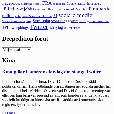
FRA
Facebook
Internet
Google
historia
fildelning
fotboll
födelsedag
Piratpartiet
IPRed
jobb
kalendern
media
JMW
livet
musik
Mymlan
sociala medier
politik
SJ
Same Same But Different
präst
Stockholm
Stora Bloggpriset
Sverigedemokraterna
sorg
Socialdemokraterna
Twitter
TPB
tåg
tweepblogs
tävling
U2
Wikileaks
Deepedition förut
Deepedition
förut
Kina
Kina gillar Camerons förslag om stängt Twitter
London fortsätter att brinna. David Cameron försöker rädda sin
politiska karriär. Hans uttalande om att stänga ner sociala medier har
diskuterats i hela världen. Oavsett vad David Camerons mening var
eller om han bara var pressad av allt som händer så är det knappast
speciellt kreddigt att kinesiska media, stödda av kommunistiska
regimen, lyfter hans […]
"Kina
Läs mer