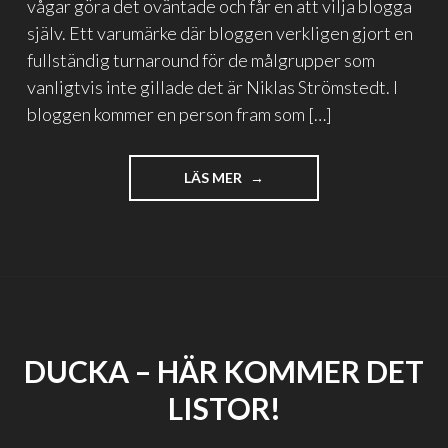
vågar göra det oväntade och får en att vilja blogga
själv. Ett varumärke där bloggen verkligen gjort en
fullständig turnaround för de målgrupper som
vanligtvis inte gillade det är Niklas Strömstedt. I
bloggen kommer en person fram som […]
"KÄNDISAR
LÄS MER
SOM
BLOGGAR"
DUCKA – HÄR KOMMER DET
LISTOR!