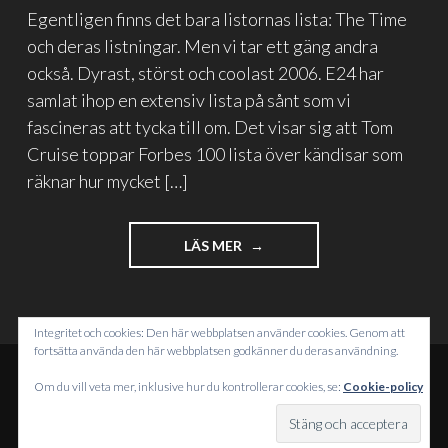
Egentligen finns det bara listornas lista: The Time
och deras listningar. Men vi tar ett gäng andra
också. Dyrast, störst och coolast 2006. E24 har
samlat ihop en extensiv lista på sånt som vi
fascineras att tycka till om. Det visar sig att Tom
Cruise toppar Forbes 100 lista över kändisar som
räknar hur mycket […]
"DUCKA
LÄS MER
–
HÄR
KOMMER
DET
Integritet och cookies: Den här webbplatsen använder cookies. Genom att
LISTOR!"
fortsätta använda den här webbplatsen godkänner du deras användning.
Om du vill veta mer, inklusive hur du kontrollerar cookies, se:
Cookie-policy
DRIVS MED WORDPRESS
TEMA: INTERGALACTIC AV
WORDPRESS.COM
.