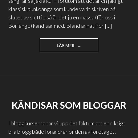
sång” är så jäkla kul – förutom att det är en jäkligt
klassisk punkdänga som kunde varit skriven på
slutet av sjuttio så är det ju en massa (för oss i
Borlänge) kändisar med. Bland annat Per […]
"INTE
LÄS MER
MIN
SÅNG
MEN
MIN
SÅNG
MED
MIMIKRY"
KÄNDISAR SOM BLOGGAR
I bloggkurserna tar vi upp det faktum att en riktigt
bra blogg både förändrar bilden av företaget,