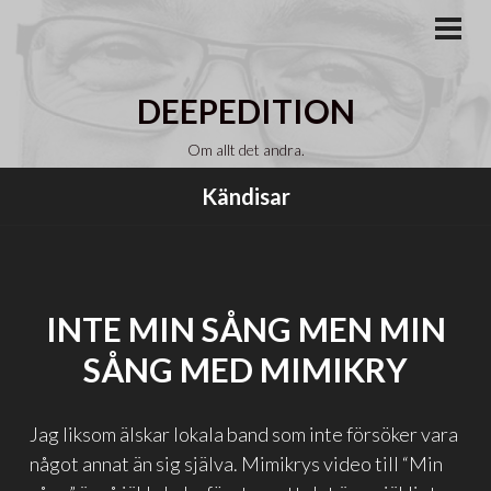
Gå
till
PRI
MEN
innehåll
DEEPEDITION
Om allt det andra.
Kändisar
INTE MIN SÅNG MEN MIN
SÅNG MED MIMIKRY
Jag liksom älskar lokala band som inte försöker vara
något annat än sig själva. Mimikrys video till “Min