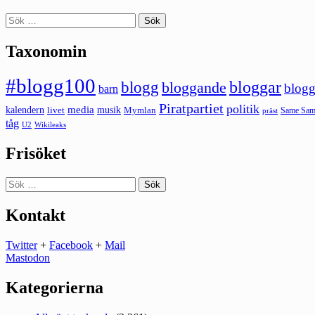
Sök
efter:
Taxonomin
#blogg100
bloggar
blogg
bloggande
blogg
barn
Piratpartiet
politik
kalendern
media
livet
musik
Mymlan
Same Same
präst
tåg
U2
Wikileaks
Frisöket
Sök
efter:
Kontakt
Twitter
+
Facebook
+
Mail
Mastodon
Kategorierna