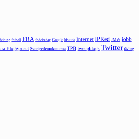
FRA
IPRed
jobb
Internet
JMW
Google
historia
ldelning
fotboll
födelsedag
Twitter
ora Bloggpriset
TPB
tweepblogs
Sverigedemokraterna
tävling