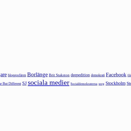
are
Borlänge
Facebook
deepedition
Brit Stakston
bloggosfären
demokrati
fi
sociala medier
SJ
Stockholm
St
 But Different
sorg
Socialdemokraterna