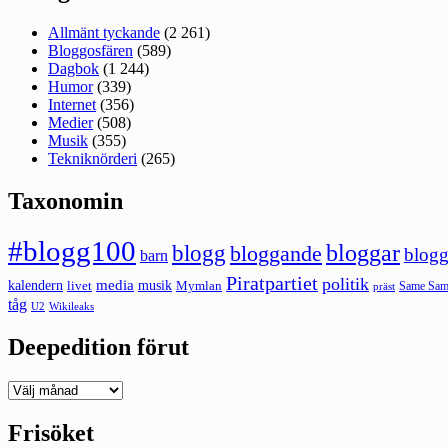
Allmänt tyckande
(2 261)
Bloggosfären
(589)
Dagbok
(1 244)
Humor
(339)
Internet
(356)
Medier
(508)
Musik
(355)
Tekniknörderi
(265)
Taxonomin
#blogg100
bloggar
blogg
bloggande
blogg
barn
Piratpartiet
politik
kalendern
media
livet
musik
Mymlan
Same Same
präst
tåg
U2
Wikileaks
Deepedition förut
Deepedition
förut
Frisöket