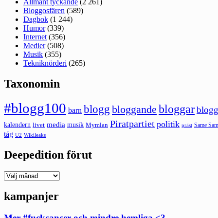
Allmänt tyckande
(2 261)
Bloggosfären
(589)
Dagbok
(1 244)
Humor
(339)
Internet
(356)
Medier
(508)
Musik
(355)
Tekniknörderi
(265)
Taxonomin
#blogg100
bloggar
blogg
bloggande
blogg
barn
Piratpartiet
politik
kalendern
media
livet
musik
Mymlan
Same Same
präst
tåg
U2
Wikileaks
Deepedition förut
Deepedition
förut
kampanjer
Mer #fuckcancer och mindre hemliga <3