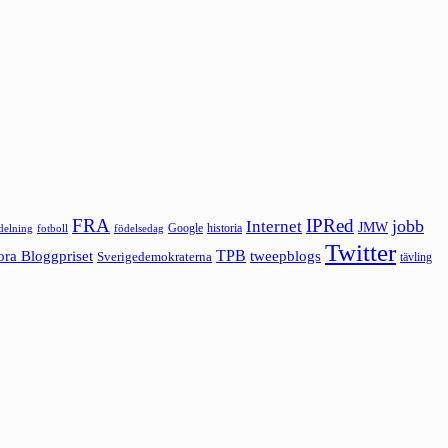
FRA
IPRed
jobb
Internet
JMW
Google
historia
ldelning
fotboll
födelsedag
Twitter
ora Bloggpriset
TPB
tweepblogs
Sverigedemokraterna
tävling