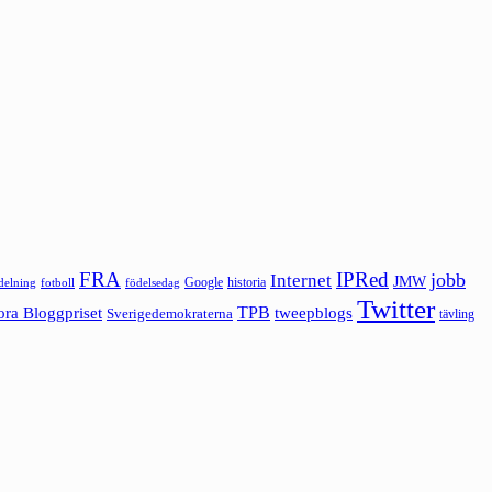
FRA
IPRed
jobb
Internet
JMW
Google
historia
ldelning
fotboll
födelsedag
Twitter
ora Bloggpriset
TPB
tweepblogs
Sverigedemokraterna
tävling