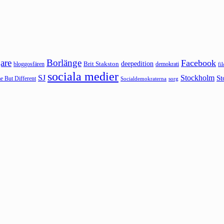
are
Borlänge
Facebook
deepedition
Brit Stakston
bloggosfären
demokrati
fi
sociala medier
SJ
Stockholm
St
 But Different
sorg
Socialdemokraterna