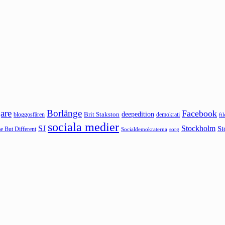
are
Borlänge
Facebook
deepedition
Brit Stakston
bloggosfären
demokrati
fi
sociala medier
SJ
Stockholm
St
 But Different
sorg
Socialdemokraterna