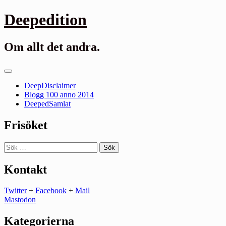
Gå
Deepedition
till
innehåll
Om allt det andra.
Primär
meny
DeepDisclaimer
Blogg 100 anno 2014
DeepedSamlat
Frisöket
Sök
efter:
Kontakt
Twitter
+
Facebook
+
Mail
Mastodon
Kategorierna