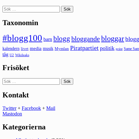
Sök
efter:
Taxonomin
#blogg100
bloggar
blogg
bloggande
blogg
barn
Piratpartiet
politik
kalendern
media
livet
musik
Mymlan
Same Same
präst
tåg
U2
Wikileaks
Frisöket
Sök
efter:
Kontakt
Twitter
+
Facebook
+
Mail
Mastodon
Kategorierna