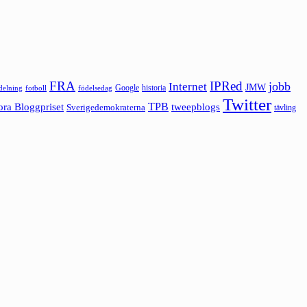
FRA
IPRed
jobb
Internet
JMW
Google
historia
ldelning
fotboll
födelsedag
Twitter
ora Bloggpriset
TPB
tweepblogs
Sverigedemokraterna
tävling