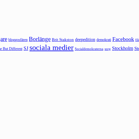
are
Borlänge
Facebook
deepedition
Brit Stakston
bloggosfären
demokrati
fi
sociala medier
SJ
Stockholm
St
 But Different
sorg
Socialdemokraterna