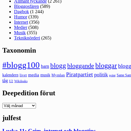
Allmänt tyckande
(2 261)
Bloggosfären
(589)
Dagbok
(1 244)
Humor
(339)
Internet
(356)
Medier
(508)
Musik
(355)
Tekniknörderi
(265)
Taxonomin
#blogg100
bloggar
blogg
bloggande
blogg
barn
Piratpartiet
politik
kalendern
media
livet
musik
Mymlan
Same Same
präst
tåg
U2
Wikileaks
Deepedition förut
Deepedition
förut
julfest
Lucka 11: Geim, internet och bloggtips