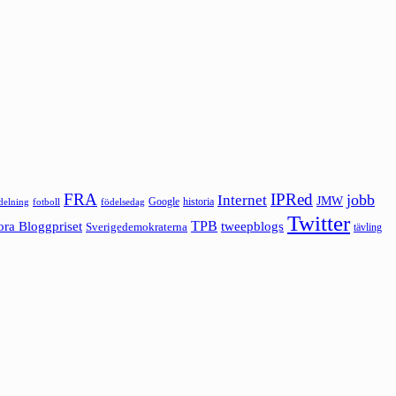
FRA
IPRed
jobb
Internet
JMW
Google
historia
ldelning
fotboll
födelsedag
Twitter
ora Bloggpriset
TPB
tweepblogs
Sverigedemokraterna
tävling