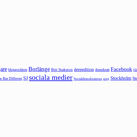
are
Borlänge
Facebook
deepedition
Brit Stakston
bloggosfären
demokrati
fi
sociala medier
SJ
Stockholm
St
 But Different
sorg
Socialdemokraterna