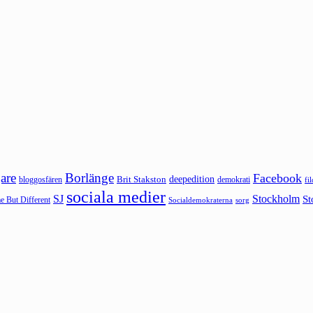
are
Borlänge
Facebook
deepedition
Brit Stakston
bloggosfären
demokrati
fi
sociala medier
SJ
Stockholm
St
 But Different
sorg
Socialdemokraterna