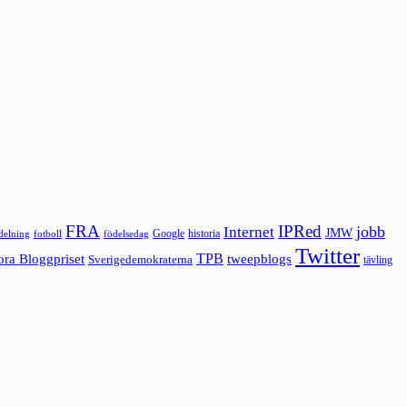
FRA
IPRed
jobb
Internet
JMW
Google
historia
ldelning
fotboll
födelsedag
Twitter
ora Bloggpriset
TPB
tweepblogs
Sverigedemokraterna
tävling