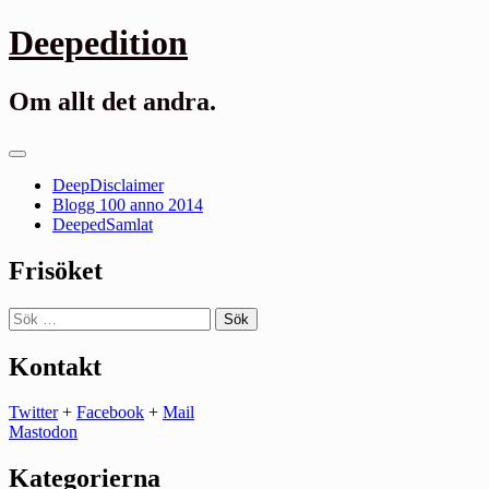
Gå
Deepedition
till
innehåll
Om allt det andra.
Primär
meny
DeepDisclaimer
Blogg 100 anno 2014
DeepedSamlat
Frisöket
Sök
efter:
Kontakt
Twitter
+
Facebook
+
Mail
Mastodon
Kategorierna