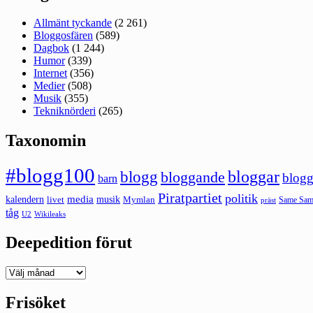
Allmänt tyckande
(2 261)
Bloggosfären
(589)
Dagbok
(1 244)
Humor
(339)
Internet
(356)
Medier
(508)
Musik
(355)
Tekniknörderi
(265)
Taxonomin
#blogg100
bloggar
blogg
bloggande
blogg
barn
Piratpartiet
politik
kalendern
media
livet
musik
Mymlan
Same Same
präst
tåg
U2
Wikileaks
Deepedition förut
Deepedition
förut
Frisöket