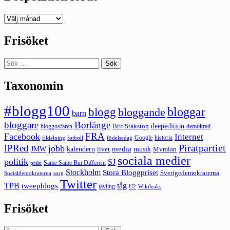
Deepedition
förut
Frisöket
Sök
efter:
Taxonomin
#blogg100
bloggar
blogg
bloggande
barn
bloggare
Borlänge
deepedition
Brit Stakston
bloggosfären
demokrati
FRA
Facebook
Internet
Google
historia
fildelning
fotboll
födelsedag
Piratpartiet
IPRed
jobb
kalendern
media
JMW
livet
musik
Mymlan
sociala medier
politik
SJ
Same Same But Different
präst
Stockholm
Stora Bloggpriset
Sverigedemokraterna
sorg
Socialdemokraterna
Twitter
TPB
tåg
tweepblogs
tävling
U2
Wikileaks
Frisöket
Sök