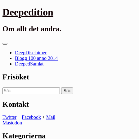
Gå
Deepedition
till
innehåll
Om allt det andra.
Primär
meny
DeepDisclaimer
Blogg 100 anno 2014
DeepedSamlat
Frisöket
Sök
efter:
Kontakt
Twitter
+
Facebook
+
Mail
Mastodon
Kategorierna