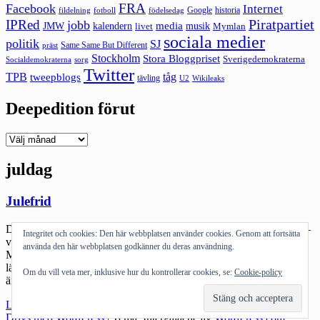
FRA
Facebook
Internet
Google
historia
fildelning
fotboll
födelsedag
Piratpartiet
IPRed
jobb
kalendern
media
JMW
livet
musik
Mymlan
sociala medier
politik
SJ
Same Same But Different
präst
Stockholm
Stora Bloggpriset
Sverigedemokraterna
sorg
Socialdemokraterna
Twitter
TPB
tåg
tweepblogs
tävling
U2
Wikileaks
Deepedition förut
Deepedition
förut
juldag
Julefrid
Det har varit julafton. Den var soft. Barnen fick mängder av paket –
Integritet och cookies: Den här webbplatsen använder cookies. Genom att fortsätta
vi vuxna hade vårt julklappsbyte. Min klapp var en kaffeburk från
använda den här webbplatsen godkänner du deras användning.
Meinl i Wien, med kaffe i och åtta Mozartkulor. Och världens
längsta rim som man kan läsa här. Det är bara att inse att de här två
Om du vill veta mer, inklusive hur du kontrollerar cookies, se:
Cookie-policy
är vad julen ändå […]
"Julefrid"
Läs mer
Drivs med WordPress
|
Tema: Intergalactic av
WordPress.com
.