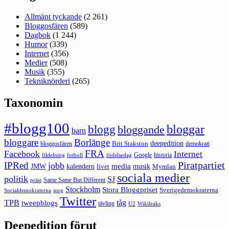
Allmänt tyckande
(2 261)
Bloggosfären
(589)
Dagbok
(1 244)
Humor
(339)
Internet
(356)
Medier
(508)
Musik
(355)
Tekniknörderi
(265)
Taxonomin
#blogg100
bloggar
blogg
bloggande
barn
bloggare
Borlänge
deepedition
Brit Stakston
bloggosfären
demokrati
FRA
Facebook
Internet
Google
historia
fildelning
fotboll
födelsedag
Piratpartiet
IPRed
jobb
kalendern
media
JMW
livet
musik
Mymlan
sociala medier
politik
SJ
Same Same But Different
präst
Stockholm
Stora Bloggpriset
Sverigedemokraterna
sorg
Socialdemokraterna
Twitter
TPB
tåg
tweepblogs
tävling
U2
Wikileaks
Deepedition förut