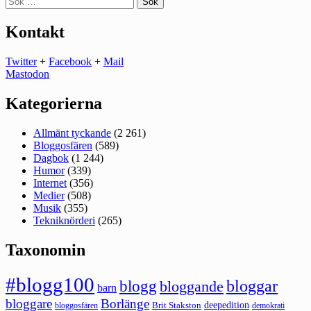
efter:
Kontakt
Twitter
+
Facebook
+
Mail
Mastodon
Kategorierna
Allmänt tyckande
(2 261)
Bloggosfären
(589)
Dagbok
(1 244)
Humor
(339)
Internet
(356)
Medier
(508)
Musik
(355)
Tekniknörderi
(265)
Taxonomin
#blogg100
bloggar
blogg
bloggande
barn
bloggare
Borlänge
deepedition
Brit Stakston
bloggosfären
demokrati