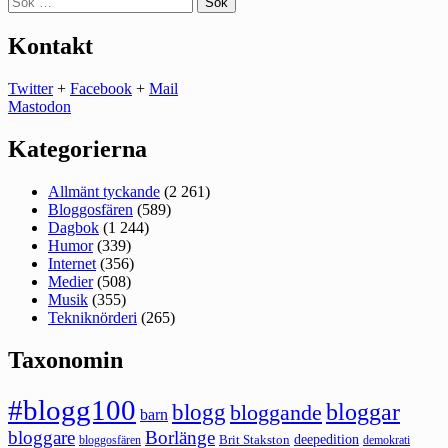
efter:
Kontakt
Twitter
+
Facebook
+
Mail
Mastodon
Kategorierna
Allmänt tyckande
(2 261)
Bloggosfären
(589)
Dagbok
(1 244)
Humor
(339)
Internet
(356)
Medier
(508)
Musik
(355)
Tekniknörderi
(265)
Taxonomin
#blogg100
bloggar
blogg
bloggande
barn
bloggare
Borlänge
deepedition
Brit Stakston
bloggosfären
demokrati