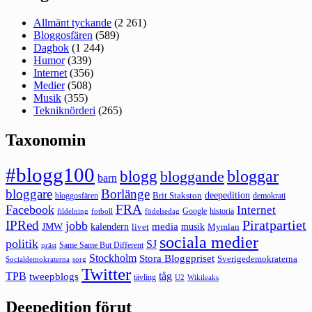
Allmänt tyckande
(2 261)
Bloggosfären
(589)
Dagbok
(1 244)
Humor
(339)
Internet
(356)
Medier
(508)
Musik
(355)
Tekniknörderi
(265)
Taxonomin
#blogg100
bloggar
blogg
bloggande
barn
bloggare
Borlänge
deepedition
Brit Stakston
bloggosfären
demokrati
FRA
Facebook
Internet
Google
historia
fildelning
fotboll
födelsedag
Piratpartiet
IPRed
jobb
kalendern
media
JMW
livet
musik
Mymlan
sociala medier
politik
SJ
Same Same But Different
präst
Stockholm
Stora Bloggpriset
Sverigedemokraterna
sorg
Socialdemokraterna
Twitter
TPB
tåg
tweepblogs
tävling
U2
Wikileaks
Deepedition förut