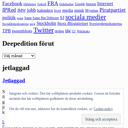
FRA
Facebook
Internet
Google
historia
fildelning
fotboll
födelsedag
Piratpartiet
IPRed
jobb
kalendern
media
JMW
livet
musik
Mymlan
sociala medier
politik
SJ
Same Same But Different
präst
Stockholm
Stora Bloggpriset
Sverigedemokraterna
sorg
Socialdemokraterna
Twitter
TPB
tåg
tweepblogs
tävling
U2
Wikileaks
Deepedition förut
Deepedition
förut
jetlaggad
Jetlaggad
Så galet trött. Inte så konstigt antagligen – igårkväll var jag helt
Integritet och cookies: Den här webbplatsen använder cookies. Genom att fortsätta
förvirrad och dagvill eftersom jag på något sätt tappat en dag. Det
använda den här webbplatsen godkänner du deras användning.
gick bra att somna igårkväll och hela dagen fram till 14 kunde jag
jobba och tänka: sen tog det liksom helt stopp… Måste försöka att
Om du vill veta mer, inklusive hur du kontrollerar cookies, se:
Cookie-policy
komma igång. Sonen är förbannad på […]
"Jetlaggad"
Läs mer
Drivs med WordPress
|
Tema: Intergalactic av
WordPress.com
.