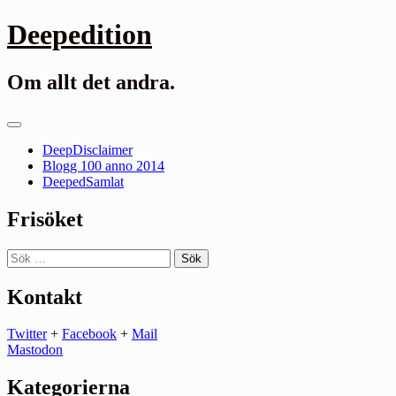
Gå
Deepedition
till
innehåll
Om allt det andra.
Primär
meny
DeepDisclaimer
Blogg 100 anno 2014
DeepedSamlat
Frisöket
Sök
efter:
Kontakt
Twitter
+
Facebook
+
Mail
Mastodon
Kategorierna