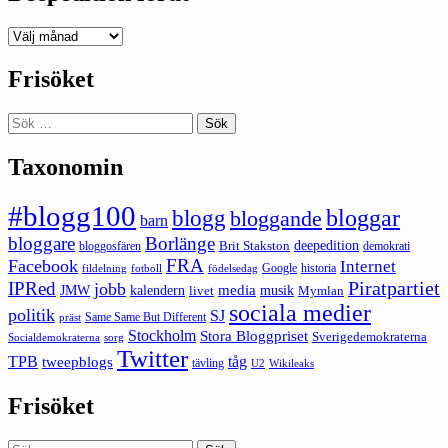
Deepedition
förut
Frisöket
Sök
efter:
Taxonomin
#blogg100
bloggar
blogg
bloggande
barn
bloggare
Borlänge
deepedition
Brit Stakston
bloggosfären
demokrati
FRA
Facebook
Internet
Google
historia
fildelning
fotboll
födelsedag
Piratpartiet
IPRed
jobb
kalendern
media
JMW
livet
musik
Mymlan
sociala medier
politik
SJ
Same Same But Different
präst
Stockholm
Stora Bloggpriset
Sverigedemokraterna
sorg
Socialdemokraterna
Twitter
TPB
tåg
tweepblogs
tävling
U2
Wikileaks
Frisöket
Sök