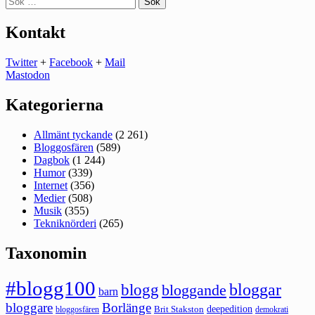
efter:
Kontakt
Twitter
+
Facebook
+
Mail
Mastodon
Kategorierna
Allmänt tyckande
(2 261)
Bloggosfären
(589)
Dagbok
(1 244)
Humor
(339)
Internet
(356)
Medier
(508)
Musik
(355)
Tekniknörderi
(265)
Taxonomin
#blogg100
bloggar
blogg
bloggande
barn
bloggare
Borlänge
deepedition
Brit Stakston
bloggosfären
demokrati