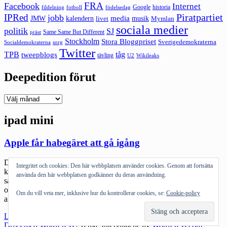
FRA
Facebook
Internet
Google
historia
fildelning
fotboll
födelsedag
Piratpartiet
IPRed
jobb
kalendern
media
JMW
livet
musik
Mymlan
sociala medier
politik
SJ
Same Same But Different
präst
Stockholm
Stora Bloggpriset
Sverigedemokraterna
sorg
Socialdemokraterna
Twitter
TPB
tåg
tweepblogs
tävling
U2
Wikileaks
Deepedition förut
Deepedition
förut
ipad mini
Apple får habegäret att gå igång
Det var länge sedan jag kände så här. Under ett par år har Apples
Integritet och cookies: Den här webbplatsen använder cookies. Genom att fortsätta
keynotes varit väldigt mycket ”jaha”. Men inte idag. Idag blev man
använda den här webbplatsen godkänner du deras användning.
sådär mör och plånboken valde att springa och gömma sig av ren
och skär skräck, suckarna från korten hördes lång väg. Jag är inte
Om du vill veta mer, inklusive hur du kontrollerar cookies, se:
Cookie-policy
alls speciellt fascinerad av Iphone 5. […]
"Apple
Läs mer
får
Drivs med WordPress
|
Tema: Intergalactic av
WordPress.com
.