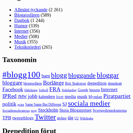
Allmänt tyckande
(2 261)
Bloggosfären
(589)
Dagbok
(1 244)
Humor
(339)
Internet
(356)
Medier
(508)
Musik
(355)
Tekniknörderi
(265)
Taxonomin
#blogg100
bloggar
blogg
bloggande
barn
bloggare
Borlänge
deepedition
Brit Stakston
bloggosfären
demokrati
FRA
Facebook
Internet
Google
historia
fildelning
fotboll
födelsedag
Piratpartiet
IPRed
jobb
kalendern
media
JMW
livet
musik
Mymlan
sociala medier
politik
SJ
Same Same But Different
präst
Stockholm
Stora Bloggpriset
Sverigedemokraterna
sorg
Socialdemokraterna
Twitter
TPB
tåg
tweepblogs
tävling
U2
Wikileaks
Deepedition förut