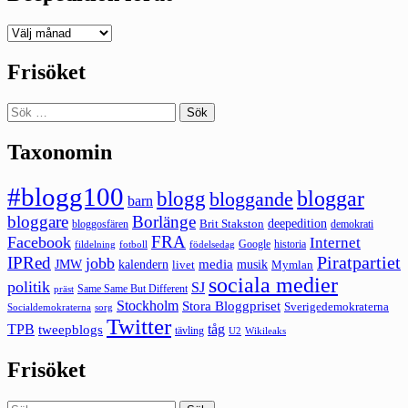
Deepedition
förut
Frisöket
Sök
efter:
Taxonomin
#blogg100
bloggar
blogg
bloggande
barn
bloggare
Borlänge
deepedition
Brit Stakston
bloggosfären
demokrati
FRA
Facebook
Internet
Google
historia
fildelning
fotboll
födelsedag
Piratpartiet
IPRed
jobb
kalendern
media
JMW
livet
musik
Mymlan
sociala medier
politik
SJ
Same Same But Different
präst
Stockholm
Stora Bloggpriset
Sverigedemokraterna
sorg
Socialdemokraterna
Twitter
TPB
tåg
tweepblogs
tävling
U2
Wikileaks
Frisöket
Sök