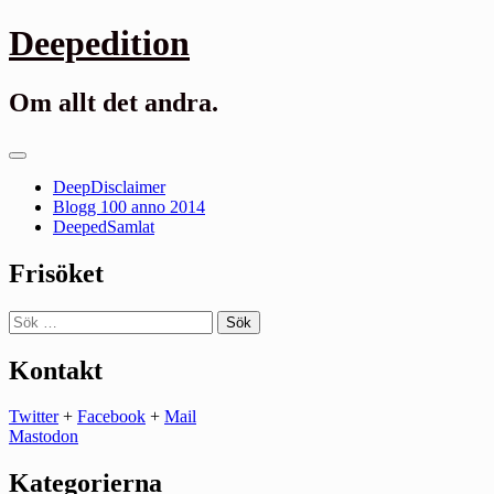
Gå
Deepedition
till
innehåll
Om allt det andra.
Primär
meny
DeepDisclaimer
Blogg 100 anno 2014
DeepedSamlat
Frisöket
Sök
efter:
Kontakt
Twitter
+
Facebook
+
Mail
Mastodon
Kategorierna