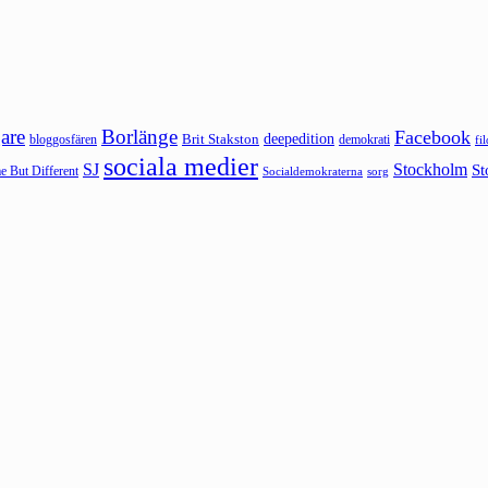
are
Borlänge
Facebook
deepedition
Brit Stakston
bloggosfären
demokrati
fi
sociala medier
SJ
Stockholm
St
 But Different
sorg
Socialdemokraterna