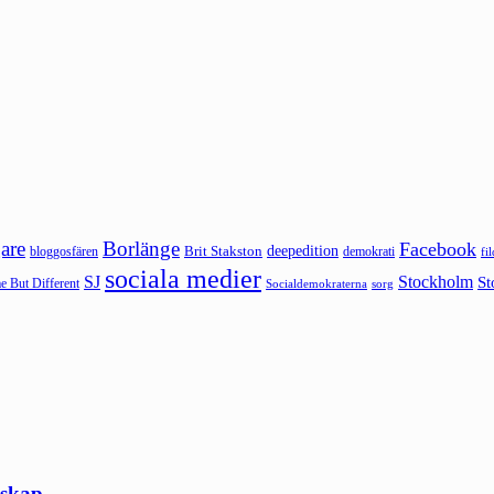
are
Borlänge
Facebook
deepedition
Brit Stakston
bloggosfären
demokrati
fi
sociala medier
SJ
Stockholm
St
 But Different
sorg
Socialdemokraterna
nskap