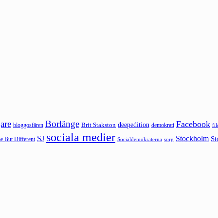
are
Borlänge
Facebook
deepedition
Brit Stakston
bloggosfären
demokrati
fi
sociala medier
SJ
Stockholm
St
 But Different
sorg
Socialdemokraterna