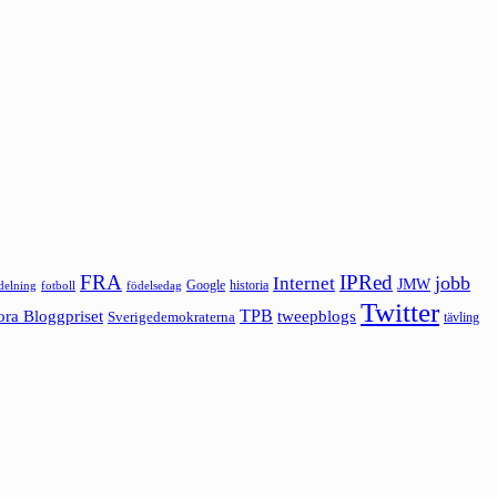
FRA
IPRed
jobb
Internet
JMW
Google
historia
ldelning
fotboll
födelsedag
Twitter
ora Bloggpriset
TPB
tweepblogs
Sverigedemokraterna
tävling