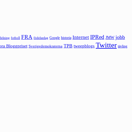
FRA
IPRed
jobb
Internet
JMW
Google
historia
ldelning
fotboll
födelsedag
Twitter
ora Bloggpriset
TPB
tweepblogs
Sverigedemokraterna
tävling