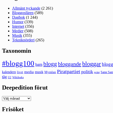
Allmänt tyckande
(2 261)
Bloggosfären
(589)
Dagbok
(1 244)
Humor
(339)
Internet
(356)
Medier
(508)
Musik
(355)
Tekniknörderi
(265)
Taxonomin
#blogg100
bloggar
blogg
bloggande
blogg
barn
Piratpartiet
politik
kalendern
media
livet
musik
Mymlan
Same Same
präst
tåg
U2
Wikileaks
Deepedition förut
Deepedition
förut
Frisöket