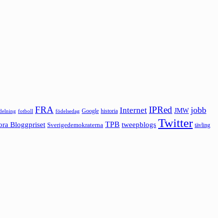
FRA
IPRed
jobb
Internet
JMW
Google
historia
ldelning
fotboll
födelsedag
Twitter
ora Bloggpriset
TPB
tweepblogs
Sverigedemokraterna
tävling