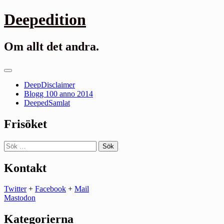
Gå
Deepedition
till
innehåll
Om allt det andra.
Primär
meny
DeepDisclaimer
Blogg 100 anno 2014
DeepedSamlat
Frisöket
Sök
efter:
Kontakt
Twitter
+
Facebook
+
Mail
Mastodon
Kategorierna