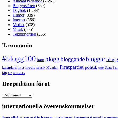
Allmänt tyckande
(2 261)
Bloggosfären
(589)
Dagbok
(1 244)
Humor
(339)
Internet
(356)
Medier
(508)
Musik
(355)
Tekniknörderi
(265)
Taxonomin
#blogg100
bloggar
blogg
bloggande
blogg
barn
Piratpartiet
politik
kalendern
media
livet
musik
Mymlan
Same Same
präst
tåg
U2
Wikileaks
Deepedition förut
Deepedition
förut
internationella överenskommelser
Israeliska myndigheters slag mot internationell geme