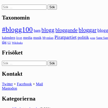
Sök
efter:
Taxonomin
#blogg100
bloggar
blogg
bloggande
blogg
barn
Piratpartiet
politik
kalendern
media
livet
musik
Mymlan
Same Same
präst
tåg
U2
Wikileaks
Frisöket
Sök
efter:
Kontakt
Twitter
+
Facebook
+
Mail
Mastodon
Kategorierna