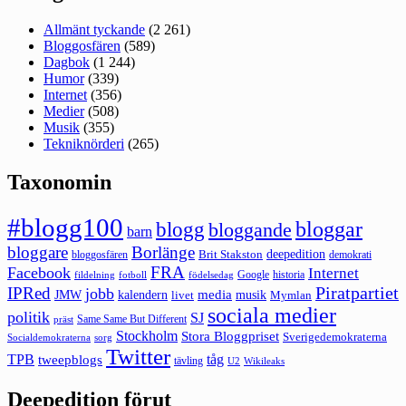
Allmänt tyckande
(2 261)
Bloggosfären
(589)
Dagbok
(1 244)
Humor
(339)
Internet
(356)
Medier
(508)
Musik
(355)
Tekniknörderi
(265)
Taxonomin
#blogg100
bloggar
blogg
bloggande
barn
bloggare
Borlänge
deepedition
Brit Stakston
bloggosfären
demokrati
FRA
Facebook
Internet
Google
historia
fildelning
fotboll
födelsedag
Piratpartiet
IPRed
jobb
kalendern
media
JMW
livet
musik
Mymlan
sociala medier
politik
SJ
Same Same But Different
präst
Stockholm
Stora Bloggpriset
Sverigedemokraterna
sorg
Socialdemokraterna
Twitter
TPB
tåg
tweepblogs
tävling
U2
Wikileaks
Deepedition förut