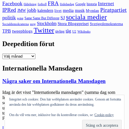
FRA
Facebook
Internet
Google
historia
fildelning
fotboll
födelsedag
Piratpartiet
IPRed
jobb
kalendern
media
JMW
livet
musik
Mymlan
sociala medier
politik
SJ
Same Same But Different
präst
Stockholm
Stora Bloggpriset
Sverigedemokraterna
sorg
Socialdemokraterna
Twitter
TPB
tåg
tweepblogs
tävling
U2
Wikileaks
Deepedition förut
Deepedition
förut
Internationella Mansdagen
Några saker om Internationella Mansdagen
Idag är det visst ”Internationella mansdagen” (samma dag som
Internationella toalettdagen vilket går att göra hur många skämt om
Integritet och cookies: Den här webbplatsen använder cookies. Genom att fortsätta
som möjligt). Citationstecknen är medvetna eftersom den har
använda den här webbplatsen godkänner du deras användning.
utropats utan att få officiell stämpel från FN (det har däremot
toalettdagen). Läser man vad den står för blir man lite fundersam.
Om du vill veta mer, inklusive hur du kontrollerar cookies, se:
Cookie-policy
Förutom att den också känns oerhört… […]
"Några
Läs mer