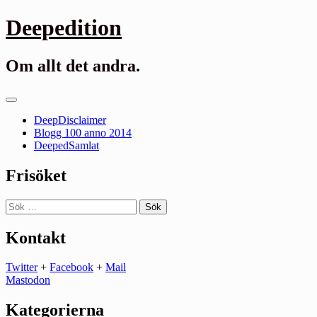
Gå
Deepedition
till
innehåll
Om allt det andra.
Primär
meny
DeepDisclaimer
Blogg 100 anno 2014
DeepedSamlat
Frisöket
Sök
efter:
Kontakt
Twitter
+
Facebook
+
Mail
Mastodon
Kategorierna