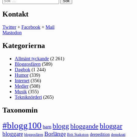
efter:
Kontakt
Twitter
+
Facebook
+
Mail
Mastodon
Kategorierna
Allmänt tyckande
(2 261)
Bloggosfären
(589)
Dagbok
(1 244)
Humor
(339)
Internet
(356)
Medier
(508)
Musik
(355)
Tekniknörderi
(265)
Taxonomin
#blogg100
bloggar
blogg
bloggande
barn
bloggare
Borlänge
deepedition
Brit Stakston
bloggosfären
demokrati