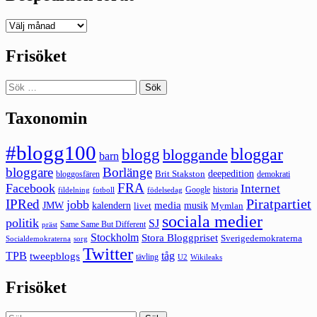
Deepedition
förut
Frisöket
Sök
efter:
Taxonomin
#blogg100
bloggar
blogg
bloggande
barn
bloggare
Borlänge
deepedition
Brit Stakston
bloggosfären
demokrati
FRA
Facebook
Internet
Google
historia
fildelning
fotboll
födelsedag
Piratpartiet
IPRed
jobb
kalendern
media
JMW
livet
musik
Mymlan
sociala medier
politik
SJ
Same Same But Different
präst
Stockholm
Stora Bloggpriset
Sverigedemokraterna
sorg
Socialdemokraterna
Twitter
TPB
tåg
tweepblogs
tävling
U2
Wikileaks
Frisöket
Sök