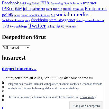
FRA
Facebook
Internet
Google
historia
fildelning
fotboll
födelsedag
Piratpartiet
IPRed
jobb
kalendern
media
JMW
livet
musik
Mymlan
sociala medier
politik
SJ
Same Same But Different
präst
Stockholm
Stora Bloggpriset
Sverigedemokraterna
sorg
Socialdemokraterna
Twitter
TPB
tåg
tweepblogs
tävling
U2
Wikileaks
Deepedition förut
Deepedition
förut
husarrest
deeped noterar…
…att nyheten om att Aung San Suu Kyi åter blivit dömd till
husarrest av Burmas regering inte direkt läggs högt upp varken i
Integritet och cookies: Den här webbplatsen använder cookies. Genom att fortsätta
nyhetssändningar eller hos tidningarna. Integritet och frihet har lite
använda den här webbplatsen godkänner du deras användning.
värde jämfört med gangsterkrig och prinsessförlovningar. Till och
med den fullkomligt fabulösa PR-bubblan Lars Kepler var mer
Om du vill veta mer, inklusive hur du kontrollerar cookies, se:
Cookie-policy
intressant. …att britter anser att riffet […]
"deeped
Läs mer