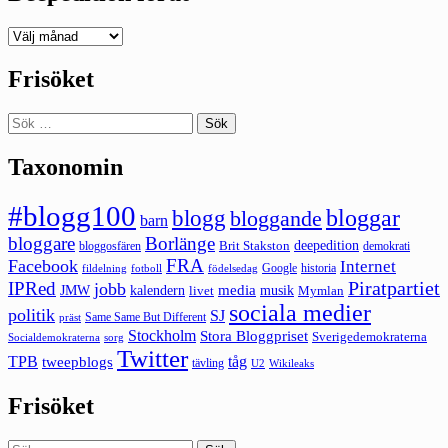
Deepedition
förut
Frisöket
Sök
efter:
Taxonomin
#blogg100
bloggar
blogg
bloggande
barn
bloggare
Borlänge
deepedition
Brit Stakston
bloggosfären
demokrati
FRA
Facebook
Internet
Google
historia
fildelning
fotboll
födelsedag
Piratpartiet
IPRed
jobb
kalendern
media
JMW
livet
musik
Mymlan
sociala medier
politik
SJ
Same Same But Different
präst
Stockholm
Stora Bloggpriset
Sverigedemokraterna
sorg
Socialdemokraterna
Twitter
TPB
tåg
tweepblogs
tävling
U2
Wikileaks
Frisöket
Sök