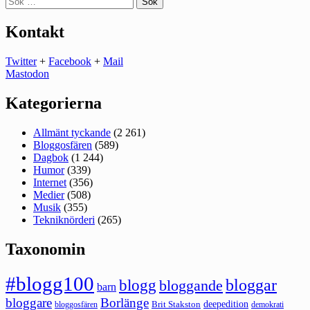
efter:
Kontakt
Twitter
+
Facebook
+
Mail
Mastodon
Kategorierna
Allmänt tyckande
(2 261)
Bloggosfären
(589)
Dagbok
(1 244)
Humor
(339)
Internet
(356)
Medier
(508)
Musik
(355)
Tekniknörderi
(265)
Taxonomin
#blogg100
bloggar
blogg
bloggande
barn
bloggare
Borlänge
deepedition
Brit Stakston
bloggosfären
demokrati