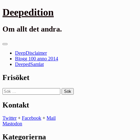
Gå
Deepedition
till
innehåll
Om allt det andra.
Primär
meny
DeepDisclaimer
Blogg 100 anno 2014
DeepedSamlat
Frisöket
Sök
efter:
Kontakt
Twitter
+
Facebook
+
Mail
Mastodon
Kategorierna