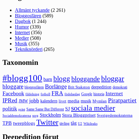
Allmänt tyckande
(2 261)
Bloggosfären
(589)
Dagbok
(1 244)
Humor
(339)
Internet
(356)
Medier
(508)
Musik
(355)
Tekniknörderi
(265)
Taxonomin
#blogg100
bloggar
blogg
bloggande
barn
bloggare
Borlänge
deepedition
Brit Stakston
bloggosfären
demokrati
FRA
Facebook
Internet
Google
historia
fildelning
fotboll
födelsedag
Piratpartiet
IPRed
jobb
kalendern
media
JMW
livet
musik
Mymlan
sociala medier
politik
SJ
Same Same But Different
präst
Stockholm
Stora Bloggpriset
Sverigedemokraterna
sorg
Socialdemokraterna
Twitter
TPB
tåg
tweepblogs
tävling
U2
Wikileaks
Deepedition förut