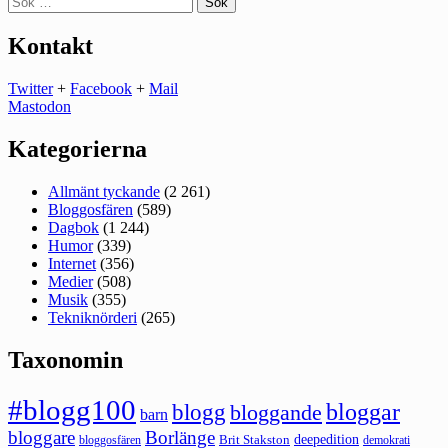
efter:
Kontakt
Twitter
+
Facebook
+
Mail
Mastodon
Kategorierna
Allmänt tyckande
(2 261)
Bloggosfären
(589)
Dagbok
(1 244)
Humor
(339)
Internet
(356)
Medier
(508)
Musik
(355)
Tekniknörderi
(265)
Taxonomin
#blogg100
bloggar
blogg
bloggande
barn
bloggare
Borlänge
deepedition
Brit Stakston
bloggosfären
demokrati