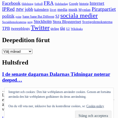
FRA
Facebook
Internet
Google
historia
fildelning
fotboll
födelsedag
Piratpartiet
IPRed
jobb
kalendern
media
JMW
livet
musik
Mymlan
sociala medier
politik
SJ
Same Same But Different
präst
Stockholm
Stora Bloggpriset
Sverigedemokraterna
sorg
Socialdemokraterna
Twitter
TPB
tåg
tweepblogs
tävling
U2
Wikileaks
Deepedition förut
Deepedition
förut
Hultsfred
I de senaste dagarnas Dalarnas Tidningar noterar
deeped…
…att det här med veckonummer verkar vara grejen för Peace &
Integritet och cookies: Den här webbplatsen använder cookies. Genom att fortsätta
Love, och att Patrik Hammar visar upp en klassisk dalapurken
använda den här webbplatsen godkänner du deras användning.
envishet, när han vägrar att ens öppna för att inse att det kanske inte
är världens smartaste drag att som den yngsta festivalen i landet
Om du vill veta mer, inklusive hur du kontrollerar cookies, se:
Cookie-policy
vägra ändra datum då man annars kommer att krocka […]
"I