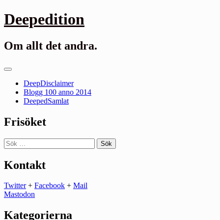
Gå
Deepedition
till
innehåll
Om allt det andra.
Primär
meny
DeepDisclaimer
Blogg 100 anno 2014
DeepedSamlat
Frisöket
Sök
efter:
Kontakt
Twitter
+
Facebook
+
Mail
Mastodon
Kategorierna