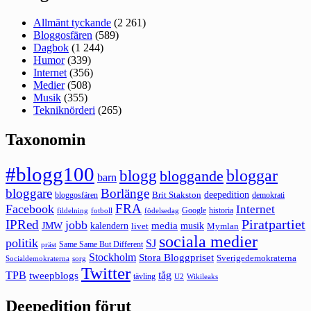
Allmänt tyckande
(2 261)
Bloggosfären
(589)
Dagbok
(1 244)
Humor
(339)
Internet
(356)
Medier
(508)
Musik
(355)
Tekniknörderi
(265)
Taxonomin
#blogg100
bloggar
blogg
bloggande
barn
bloggare
Borlänge
deepedition
Brit Stakston
bloggosfären
demokrati
FRA
Facebook
Internet
Google
historia
fildelning
fotboll
födelsedag
Piratpartiet
IPRed
jobb
kalendern
media
JMW
livet
musik
Mymlan
sociala medier
politik
SJ
Same Same But Different
präst
Stockholm
Stora Bloggpriset
Sverigedemokraterna
sorg
Socialdemokraterna
Twitter
TPB
tåg
tweepblogs
tävling
U2
Wikileaks
Deepedition förut