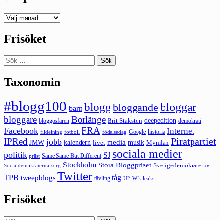
Deepedition
förut
Frisöket
Sök
efter:
Taxonomin
#blogg100
bloggar
blogg
bloggande
barn
bloggare
Borlänge
deepedition
Brit Stakston
bloggosfären
demokrati
FRA
Facebook
Internet
Google
historia
fildelning
fotboll
födelsedag
Piratpartiet
IPRed
jobb
kalendern
media
JMW
livet
musik
Mymlan
sociala medier
politik
SJ
Same Same But Different
präst
Stockholm
Stora Bloggpriset
Sverigedemokraterna
sorg
Socialdemokraterna
Twitter
TPB
tåg
tweepblogs
tävling
U2
Wikileaks
Frisöket
Sök