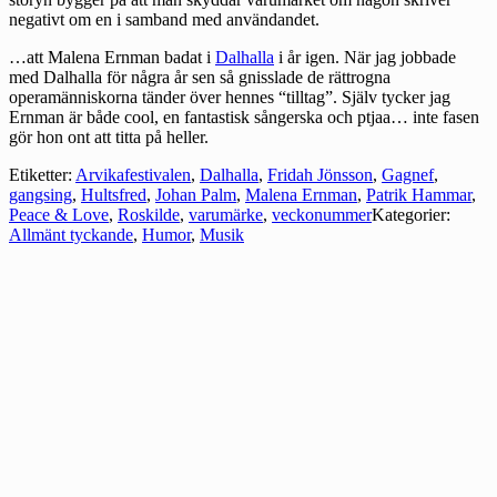
negativt om en i samband med användandet.
…att Malena Ernman
badat
i
Dalhalla
i år igen. När jag jobbade
med Dalhalla för några år sen så gnisslade de rättrogna
operamänniskorna tänder över hennes “tilltag”. Själv tycker jag
Ernman är både cool, en fantastisk sångerska och ptjaa… inte fasen
gör hon ont att titta på heller.
Etiketter:
Arvikafestivalen
,
Dalhalla
,
Fridah Jönsson
,
Gagnef
,
gangsing
,
Hultsfred
,
Johan Palm
,
Malena Ernman
,
Patrik Hammar
,
Peace & Love
,
Roskilde
,
varumärke
,
veckonummer
Kategorier:
Allmänt tyckande
,
Humor
,
Musik