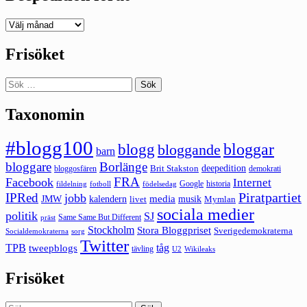
Deepedition
förut
Frisöket
Sök
efter:
Taxonomin
#blogg100
bloggar
blogg
bloggande
barn
bloggare
Borlänge
deepedition
Brit Stakston
bloggosfären
demokrati
FRA
Facebook
Internet
Google
historia
fildelning
fotboll
födelsedag
Piratpartiet
IPRed
jobb
kalendern
media
JMW
livet
musik
Mymlan
sociala medier
politik
SJ
Same Same But Different
präst
Stockholm
Stora Bloggpriset
Sverigedemokraterna
sorg
Socialdemokraterna
Twitter
TPB
tåg
tweepblogs
tävling
U2
Wikileaks
Frisöket
Sök