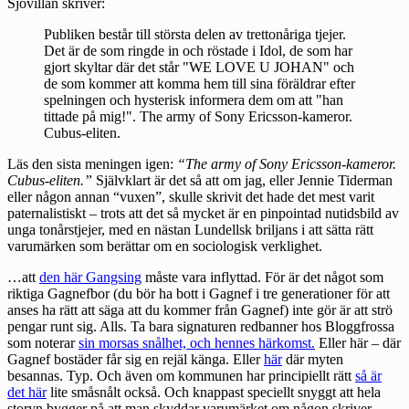
Sjövillan skriver:
Publiken består till största delen av trettonåriga tjejer.
Det är de som ringde in och röstade i Idol, de som har
gjort skyltar där det står "WE LOVE U JOHAN" och
de som kommer att komma hem till sina föräldrar efter
spelningen och hysterisk informera dem om att "han
tittade på mig!". The army of Sony Ericsson-kameror.
Cubus-eliten.
Läs den sista meningen igen:
“The army of Sony Ericsson-kameror.
Cubus-eliten.”
Självklart är det så att om jag, eller Jennie Tiderman
eller någon annan “vuxen”, skulle skrivit det hade det mest varit
paternalistiskt – trots att det så mycket är en pinpointad nutidsbild av
unga tonårstjejer, med en nästan Lundellsk briljans i att sätta rätt
varumärken som berättar om en sociologisk verklighet.
…att
den här Gangsing
måste vara inflyttad. För är det något som
riktiga Gagnefbor (du bör ha bott i Gagnef i tre generationer för att
anses ha rätt att säga att du kommer från Gagnef) inte gör är att strö
pengar runt sig. Alls. Ta bara signaturen redbanner hos Bloggfrossa
som noterar
sin morsas snålhet, och hennes härkomst.
Eller
här
– där
Gagnef bostäder får sig en rejäl känga. Eller
här
där myten
besannas. Typ. Och även om kommunen har principiellt rätt
så är
det här
lite småsnålt också. Och knappast speciellt snyggt att hela
storyn bygger på att man skyddar varumärket om någon skriver