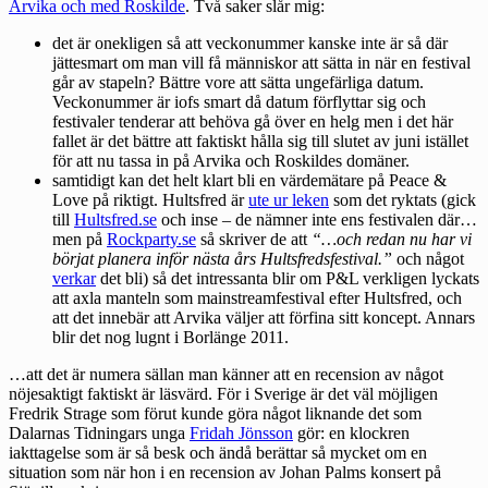
Arvika och med Roskilde
. Två saker slår mig:
det är onekligen så att veckonummer kanske inte är så där
jättesmart om man vill få människor att sätta in när en festival
går av stapeln? Bättre vore att sätta ungefärliga datum.
Veckonummer är iofs smart då datum förflyttar sig och
festivaler tenderar att behöva gå över en helg men i det här
fallet är det bättre att faktiskt hålla sig till slutet av juni istället
för att nu tassa in på Arvika och Roskildes domäner.
samtidigt kan det helt klart bli en värdemätare på Peace &
Love på riktigt. Hultsfred är
ute ur leken
som det ryktats (gick
till
Hultsfred.se
och inse – de nämner inte ens festivalen där…
men på
Rockparty.se
så skriver de att
“…och redan nu har vi
börjat planera inför nästa års Hultsfredsfestival.”
och något
verkar
det bli) så det intressanta blir om P&L verkligen lyckats
att axla manteln som mainstreamfestival efter Hultsfred, och
att det innebär att Arvika väljer att förfina sitt koncept. Annars
blir det nog lugnt i Borlänge 2011.
…att det är numera sällan man känner att en recension av något
nöjesaktigt faktiskt är läsvärd. För i Sverige är det väl möjligen
Fredrik Strage som förut kunde göra något liknande det som
Dalarnas Tidningars unga
Fridah Jönsson
gör: en klockren
iakttagelse som är så besk och ändå berättar så mycket om en
situation som när hon i en recension av Johan Palms konsert på