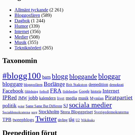
Allmänt tyckande
(2 261)
Bloggosfären
(589)
Dagbok
(1 244)
Humor
(339)
Internet
(356)
Medier
(508)
Musik
(355)
Tekniknörderi
(265)
Taxonomin
#blogg100
bloggar
blogg
bloggande
barn
bloggare
Borlänge
deepedition
Brit Stakston
bloggosfären
demokrati
FRA
Facebook
Internet
Google
historia
fildelning
fotboll
födelsedag
Piratpartiet
IPRed
jobb
kalendern
media
JMW
livet
musik
Mymlan
sociala medier
politik
SJ
Same Same But Different
präst
Stockholm
Stora Bloggpriset
Sverigedemokraterna
sorg
Socialdemokraterna
Twitter
TPB
tåg
tweepblogs
tävling
U2
Wikileaks
Deepedition förut