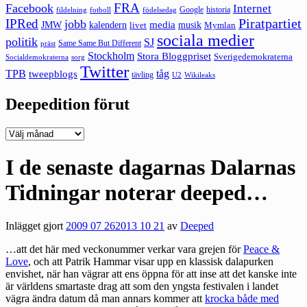
FRA
Facebook
Internet
Google
historia
fildelning
fotboll
födelsedag
Piratpartiet
IPRed
jobb
kalendern
media
JMW
livet
musik
Mymlan
sociala medier
politik
SJ
Same Same But Different
präst
Stockholm
Stora Bloggpriset
Sverigedemokraterna
sorg
Socialdemokraterna
Twitter
TPB
tåg
tweepblogs
tävling
U2
Wikileaks
Deepedition förut
Deepedition
förut
I de senaste dagarnas Dalarnas
Tidningar noterar deeped…
Inlägget gjort
2009 07 26
2013 10 21
av
Deeped
…att det här med veckonummer verkar vara grejen för
Peace &
Love
, och att Patrik Hammar visar upp en klassisk dalapurken
envishet, när han vägrar att ens öppna för att inse att det kanske inte
är världens smartaste drag att som den yngsta festivalen i landet
vägra ändra datum då man annars kommer att
krocka både med