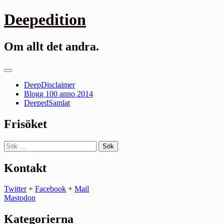
Gå
Deepedition
till
innehåll
Om allt det andra.
Primär
meny
DeepDisclaimer
Blogg 100 anno 2014
DeepedSamlat
Frisöket
Sök
efter:
Kontakt
Twitter
+
Facebook
+
Mail
Mastodon
Kategorierna