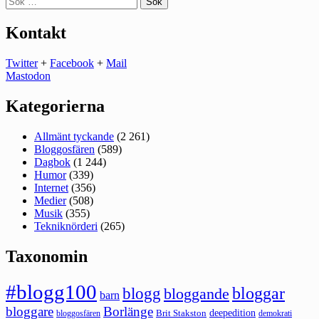
efter:
Kontakt
Twitter
+
Facebook
+
Mail
Mastodon
Kategorierna
Allmänt tyckande
(2 261)
Bloggosfären
(589)
Dagbok
(1 244)
Humor
(339)
Internet
(356)
Medier
(508)
Musik
(355)
Tekniknörderi
(265)
Taxonomin
#blogg100
bloggar
blogg
bloggande
barn
bloggare
Borlänge
deepedition
Brit Stakston
bloggosfären
demokrati