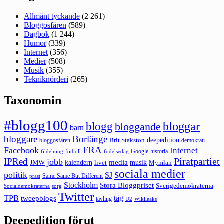
Allmänt tyckande
(2 261)
Bloggosfären
(589)
Dagbok
(1 244)
Humor
(339)
Internet
(356)
Medier
(508)
Musik
(355)
Tekniknörderi
(265)
Taxonomin
#blogg100
bloggar
blogg
bloggande
barn
bloggare
Borlänge
deepedition
Brit Stakston
bloggosfären
demokrati
FRA
Facebook
Internet
Google
historia
fildelning
fotboll
födelsedag
Piratpartiet
IPRed
jobb
kalendern
media
JMW
livet
musik
Mymlan
sociala medier
politik
SJ
Same Same But Different
präst
Stockholm
Stora Bloggpriset
Sverigedemokraterna
sorg
Socialdemokraterna
Twitter
TPB
tåg
tweepblogs
tävling
U2
Wikileaks
Deepedition förut