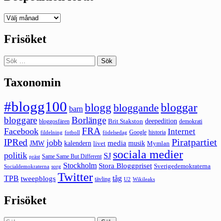
Deepedition
förut
Frisöket
Sök
efter:
Taxonomin
#blogg100
bloggar
blogg
bloggande
barn
bloggare
Borlänge
deepedition
Brit Stakston
bloggosfären
demokrati
FRA
Facebook
Internet
Google
historia
fildelning
fotboll
födelsedag
Piratpartiet
IPRed
jobb
kalendern
media
JMW
livet
musik
Mymlan
sociala medier
politik
SJ
Same Same But Different
präst
Stockholm
Stora Bloggpriset
Sverigedemokraterna
sorg
Socialdemokraterna
Twitter
TPB
tåg
tweepblogs
tävling
U2
Wikileaks
Frisöket
Sök