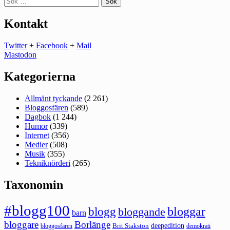
efter:
Kontakt
Twitter
+
Facebook
+
Mail
Mastodon
Kategorierna
Allmänt tyckande
(2 261)
Bloggosfären
(589)
Dagbok
(1 244)
Humor
(339)
Internet
(356)
Medier
(508)
Musik
(355)
Tekniknörderi
(265)
Taxonomin
#blogg100
bloggar
blogg
bloggande
barn
bloggare
Borlänge
deepedition
Brit Stakston
bloggosfären
demokrati