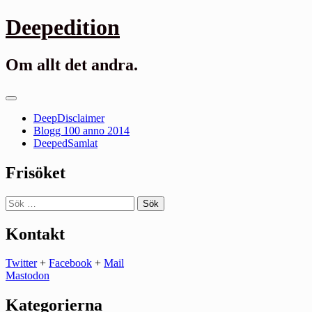
Gå
Deepedition
till
innehåll
Om allt det andra.
Primär
meny
DeepDisclaimer
Blogg 100 anno 2014
DeepedSamlat
Frisöket
Sök
efter:
Kontakt
Twitter
+
Facebook
+
Mail
Mastodon
Kategorierna