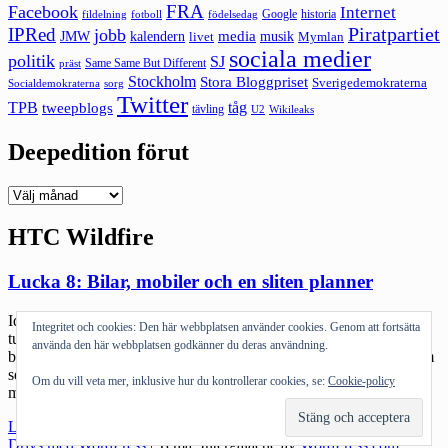
FRA
Facebook
Internet
Google
historia
fildelning
fotboll
födelsedag
Piratpartiet
IPRed
jobb
kalendern
media
JMW
livet
musik
Mymlan
sociala medier
politik
SJ
Same Same But Different
präst
Stockholm
Stora Bloggpriset
Sverigedemokraterna
sorg
Socialdemokraterna
Twitter
TPB
tåg
tweepblogs
tävling
U2
Wikileaks
Deepedition förut
Deepedition
förut
HTC Wildfire
Lucka 8: Bilar, mobiler och en sliten planner
Idag blir det en kort uppdatering. Jag är galet trött. Det har varit en
Integritet och cookies: Den här webbplatsen använder cookies. Genom att fortsätta
tuff månad. Det har varit en intensiv höst. Men det gör inget. Nu
använda den här webbplatsen godkänner du deras användning.
börjar det bli dags för lite ledigt snart. Fylla på batterierna, ladda om
servern och formatera om vissa delar av cacheminnet. [insert valfria
Om du vill veta mer, inklusive hur du kontrollerar cookies, se:
Cookie-policy
metaforer för vilande] Imorgon sista […]
"Lucka
Läs mer
8:
Drivs med WordPress
|
Tema: Intergalactic av
WordPress.com
.