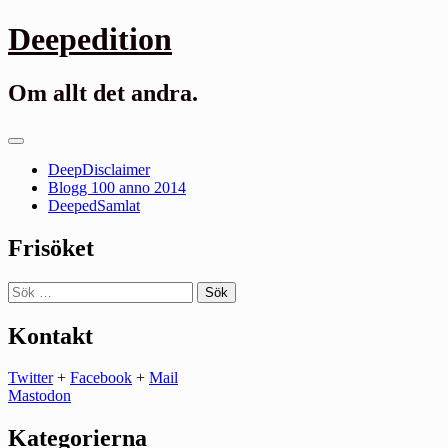
Gå
Deepedition
till
innehåll
Om allt det andra.
Primär
meny
DeepDisclaimer
Blogg 100 anno 2014
DeepedSamlat
Frisöket
Sök
efter:
Kontakt
Twitter
+
Facebook
+
Mail
Mastodon
Kategorierna