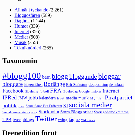
Allmänt tyckande
(2 261)
Bloggosfären
(589)
Dagbok
(1 244)
Humor
(339)
Internet
(356)
Medier
(508)
Musik
(355)
Tekniknörderi
(265)
Taxonomin
#blogg100
bloggar
blogg
bloggande
barn
bloggare
Borlänge
deepedition
Brit Stakston
bloggosfären
demokrati
FRA
Facebook
Internet
Google
historia
fildelning
fotboll
födelsedag
Piratpartiet
IPRed
jobb
kalendern
media
JMW
livet
musik
Mymlan
sociala medier
politik
SJ
Same Same But Different
präst
Stockholm
Stora Bloggpriset
Sverigedemokraterna
sorg
Socialdemokraterna
Twitter
TPB
tåg
tweepblogs
tävling
U2
Wikileaks
Deepedition förut