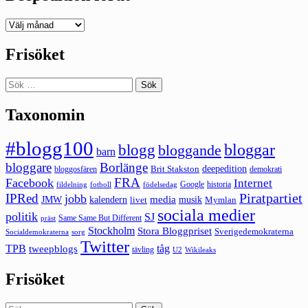
Deepedition
förut
Frisöket
Sök
efter:
Taxonomin
#blogg100
bloggar
blogg
bloggande
barn
bloggare
Borlänge
deepedition
Brit Stakston
bloggosfären
demokrati
FRA
Facebook
Internet
Google
historia
fildelning
fotboll
födelsedag
Piratpartiet
IPRed
jobb
kalendern
media
JMW
livet
musik
Mymlan
sociala medier
politik
SJ
Same Same But Different
präst
Stockholm
Stora Bloggpriset
Sverigedemokraterna
sorg
Socialdemokraterna
Twitter
TPB
tåg
tweepblogs
tävling
U2
Wikileaks
Frisöket
Sök