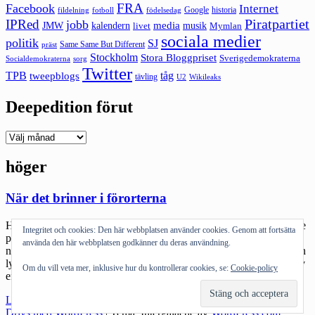
FRA
Facebook
Internet
Google
historia
fildelning
fotboll
födelsedag
Piratpartiet
IPRed
jobb
kalendern
media
JMW
livet
musik
Mymlan
sociala medier
politik
SJ
Same Same But Different
präst
Stockholm
Stora Bloggpriset
Sverigedemokraterna
sorg
Socialdemokraterna
Twitter
TPB
tåg
tweepblogs
tävling
U2
Wikileaks
Deepedition förut
Deepedition
förut
höger
När det brinner i förorterna
Händelserna i Stockholm kom mig nära i veckan när jag hängde ute
Integritet och cookies: Den här webbplatsen använder cookies. Genom att fortsätta
på ett slott utanför Jakobsberg ett dygn (vilket i sig var surrealistiskt
använda den här webbplatsen godkänner du deras användning.
när man läste nyheterna om kravaller bara ett par rejäla stenkast från
lyxrummet) och när jag skulle ta pendeln in till stan så möttes jag av
Om du vill veta mer, inklusive hur du kontrollerar cookies, se:
Cookie-policy
en utbränd bil. En bild […]
"När
Läs mer
det
Drivs med WordPress
|
Tema: Intergalactic av
WordPress.com
.