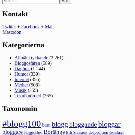
efter:
Kontakt
Twitter
+
Facebook
+
Mail
Mastodon
Kategorierna
Allmänt tyckande
(2 261)
Bloggosfären
(589)
Dagbok
(1 244)
Humor
(339)
Internet
(356)
Medier
(508)
Musik
(355)
Tekniknörderi
(265)
Taxonomin
#blogg100
bloggar
blogg
bloggande
barn
bloggare
Borlänge
deepedition
Brit Stakston
bloggosfären
demokrati