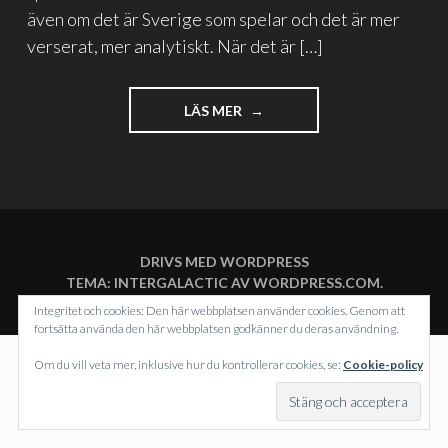
även om det är Sverige som spelar och det är mer
verserat, mer analytiskt. När det är […]
"VM
LÄS MER
I
GUTTURALISMER"
DRIVS MED WORDPRESS
TEMA: INTERGALACTIC AV
WORDPRESS.COM
.
Integritet och cookies: Den här webbplatsen använder cookies. Genom att
fortsätta använda den här webbplatsen godkänner du deras användning.
Om du vill veta mer, inklusive hur du kontrollerar cookies, se:
Cookie-policy