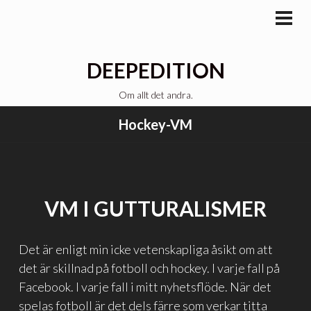
Gå
till
PRI
MEN
innehåll
DEEPEDITION
Om allt det andra.
Hockey-VM
VM I GUTTURALISMER
Det är enligt min icke vetenskapliga åsikt om att
det är skillnad på fotboll och hockey. I varje fall på
Facebook. I varje fall i mitt nyhetsflöde. När det
spelas fotboll är det dels färre som verkar titta