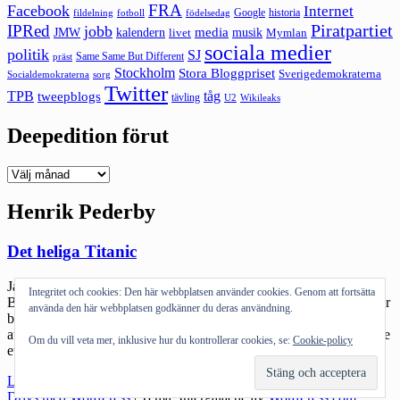
FRA
Facebook
Internet
Google
historia
fildelning
fotboll
födelsedag
Piratpartiet
IPRed
jobb
kalendern
media
JMW
livet
musik
Mymlan
sociala medier
politik
SJ
Same Same But Different
präst
Stockholm
Stora Bloggpriset
Sverigedemokraterna
sorg
Socialdemokraterna
Twitter
TPB
tåg
tweepblogs
tävling
U2
Wikileaks
Deepedition förut
Deepedition
förut
Henrik Pederby
Det heliga Titanic
Jag trodde jag skulle få hjärnblödning när jag läste hur min vän
Integritet och cookies: Den här webbplatsen använder cookies. Genom att fortsätta
Brygubben blivit refuserad i ett av kyrkomötets programblad. Varför
använda den här webbplatsen godkänner du deras användning.
bryr jag mig? Jag vet ärligt talat inte – men jag blir förbannad intill
att vilja slå sönder något. Nånstans djupt inne i mig finns fortfarande
Om du vill veta mer, inklusive hur du kontrollerar cookies, se:
Cookie-policy
ett minne, ett sorts ärr av den passion, […]
"Det
Läs mer
heliga
Drivs med WordPress
|
Tema: Intergalactic av
WordPress.com
.