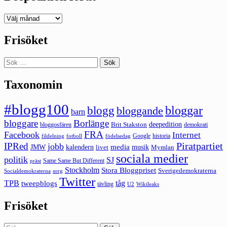
Deepedition
förut
Frisöket
Sök
efter:
Taxonomin
#blogg100
bloggar
blogg
bloggande
barn
bloggare
Borlänge
deepedition
Brit Stakston
bloggosfären
demokrati
FRA
Facebook
Internet
Google
historia
fildelning
fotboll
födelsedag
Piratpartiet
IPRed
jobb
kalendern
media
JMW
livet
musik
Mymlan
sociala medier
politik
SJ
Same Same But Different
präst
Stockholm
Stora Bloggpriset
Sverigedemokraterna
sorg
Socialdemokraterna
Twitter
TPB
tåg
tweepblogs
tävling
U2
Wikileaks
Frisöket
Sök