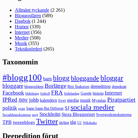
Allmänt tyckande
(2 261)
Bloggosfären
(589)
Dagbok
(1 244)
Humor
(339)
Internet
(356)
Medier
(508)
Musik
(355)
Tekniknörderi
(265)
Taxonomin
#blogg100
bloggar
blogg
bloggande
barn
bloggare
Borlänge
deepedition
Brit Stakston
bloggosfären
demokrati
FRA
Facebook
Internet
Google
historia
fildelning
fotboll
födelsedag
Piratpartiet
IPRed
jobb
kalendern
media
JMW
livet
musik
Mymlan
sociala medier
politik
SJ
Same Same But Different
präst
Stockholm
Stora Bloggpriset
Sverigedemokraterna
sorg
Socialdemokraterna
Twitter
TPB
tåg
tweepblogs
tävling
U2
Wikileaks
Deepedition förut