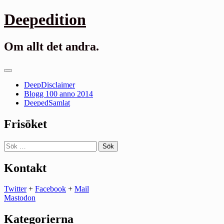
Gå
Deepedition
till
innehåll
Om allt det andra.
Primär
meny
DeepDisclaimer
Blogg 100 anno 2014
DeepedSamlat
Frisöket
Sök
efter:
Kontakt
Twitter
+
Facebook
+
Mail
Mastodon
Kategorierna