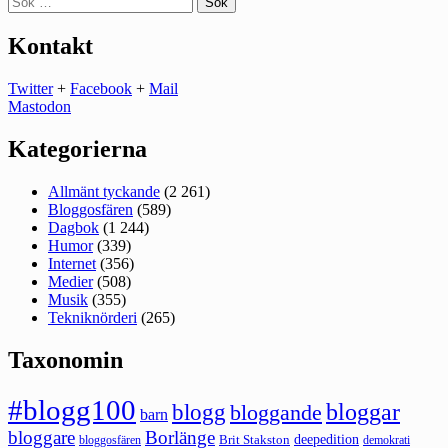
efter:
Kontakt
Twitter
+
Facebook
+
Mail
Mastodon
Kategorierna
Allmänt tyckande
(2 261)
Bloggosfären
(589)
Dagbok
(1 244)
Humor
(339)
Internet
(356)
Medier
(508)
Musik
(355)
Tekniknörderi
(265)
Taxonomin
#blogg100
bloggar
blogg
bloggande
barn
bloggare
Borlänge
deepedition
Brit Stakston
bloggosfären
demokrati