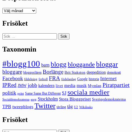
Deepedition
förut
Frisöket
Sök
efter:
Taxonomin
#blogg100
bloggar
blogg
bloggande
barn
bloggare
Borlänge
deepedition
Brit Stakston
bloggosfären
demokrati
FRA
Facebook
Internet
Google
historia
fildelning
fotboll
födelsedag
Piratpartiet
IPRed
jobb
kalendern
media
JMW
livet
musik
Mymlan
sociala medier
politik
SJ
Same Same But Different
präst
Stockholm
Stora Bloggpriset
Sverigedemokraterna
sorg
Socialdemokraterna
Twitter
TPB
tåg
tweepblogs
tävling
U2
Wikileaks
Frisöket
Sök