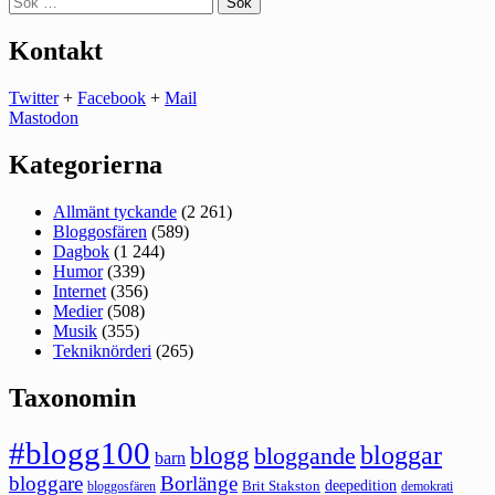
efter:
Kontakt
Twitter
+
Facebook
+
Mail
Mastodon
Kategorierna
Allmänt tyckande
(2 261)
Bloggosfären
(589)
Dagbok
(1 244)
Humor
(339)
Internet
(356)
Medier
(508)
Musik
(355)
Tekniknörderi
(265)
Taxonomin
#blogg100
bloggar
blogg
bloggande
barn
bloggare
Borlänge
deepedition
Brit Stakston
bloggosfären
demokrati