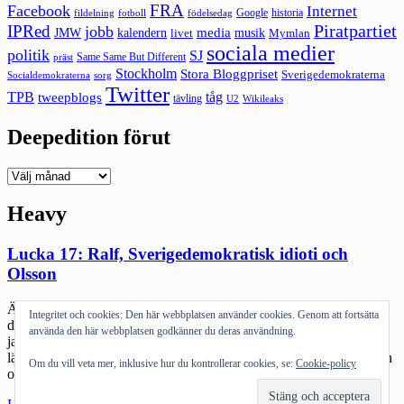
FRA
Facebook
Internet
Google
historia
fildelning
fotboll
födelsedag
Piratpartiet
IPRed
jobb
kalendern
media
JMW
livet
musik
Mymlan
sociala medier
politik
SJ
Same Same But Different
präst
Stockholm
Stora Bloggpriset
Sverigedemokraterna
sorg
Socialdemokraterna
Twitter
TPB
tåg
tweepblogs
tävling
U2
Wikileaks
Deepedition förut
Deepedition
förut
Heavy
Lucka 17: Ralf, Sverigedemokratisk idioti och
Olsson
Ännu en dag hemma i Dalarna. Förkyld och eländig. Det innebär
Integritet och cookies: Den här webbplatsen använder cookies. Genom att fortsätta
dock att man hinner läsa tidningar här hemifrån. Vanligtvis hinner
använda den här webbplatsen godkänner du deras användning.
jag oftast bara ögna igenom ledarsidan i Borlänge Tidning och bli
lätt agiterad på Pernilla Ohlins texter innan jag får slänga mig i bilen
Om du vill veta mer, inklusive hur du kontrollerar cookies, se:
Cookie-policy
och ta tåget ner mot Stockholm. Idag var det också […]
"Lucka