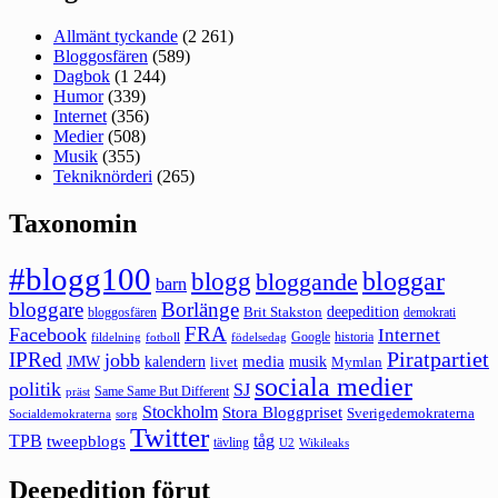
Allmänt tyckande
(2 261)
Bloggosfären
(589)
Dagbok
(1 244)
Humor
(339)
Internet
(356)
Medier
(508)
Musik
(355)
Tekniknörderi
(265)
Taxonomin
#blogg100
bloggar
blogg
bloggande
barn
bloggare
Borlänge
deepedition
Brit Stakston
bloggosfären
demokrati
FRA
Facebook
Internet
Google
historia
fildelning
fotboll
födelsedag
Piratpartiet
IPRed
jobb
kalendern
media
JMW
livet
musik
Mymlan
sociala medier
politik
SJ
Same Same But Different
präst
Stockholm
Stora Bloggpriset
Sverigedemokraterna
sorg
Socialdemokraterna
Twitter
TPB
tåg
tweepblogs
tävling
U2
Wikileaks
Deepedition förut