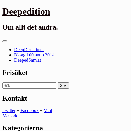
Gå
Deepedition
till
innehåll
Om allt det andra.
Primär
meny
DeepDisclaimer
Blogg 100 anno 2014
DeepedSamlat
Frisöket
Sök
efter:
Kontakt
Twitter
+
Facebook
+
Mail
Mastodon
Kategorierna