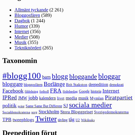
Allmänt tyckande
(2 261)
Bloggosfären
(589)
Dagbok
(1 244)
Humor
(339)
Internet
(356)
Medier
(508)
Musik
(355)
Tekniknörderi
(265)
Taxonomin
#blogg100
bloggar
blogg
bloggande
barn
bloggare
Borlänge
deepedition
Brit Stakston
bloggosfären
demokrati
FRA
Facebook
Internet
Google
historia
fildelning
fotboll
födelsedag
Piratpartiet
IPRed
jobb
kalendern
media
JMW
livet
musik
Mymlan
sociala medier
politik
SJ
Same Same But Different
präst
Stockholm
Stora Bloggpriset
Sverigedemokraterna
sorg
Socialdemokraterna
Twitter
TPB
tåg
tweepblogs
tävling
U2
Wikileaks
Deepedition förut