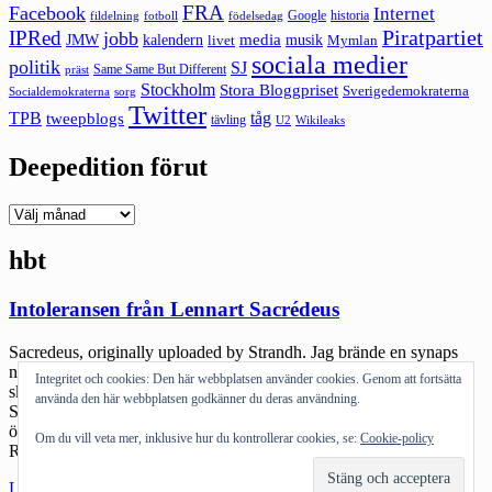
FRA
Facebook
Internet
Google
historia
fildelning
fotboll
födelsedag
Piratpartiet
IPRed
jobb
kalendern
media
JMW
livet
musik
Mymlan
sociala medier
politik
SJ
Same Same But Different
präst
Stockholm
Stora Bloggpriset
Sverigedemokraterna
sorg
Socialdemokraterna
Twitter
TPB
tåg
tweepblogs
tävling
U2
Wikileaks
Deepedition förut
Deepedition
förut
hbt
Intoleransen från Lennart Sacrédeus
Sacredeus, originally uploaded by Strandh. Jag brände en synaps
när jag läste insändaren från Lennart Sacrédeus och var tvungen att
Integritet och cookies: Den här webbplatsen använder cookies. Genom att fortsätta
skriva en insändare till lokaltidningen. Den blev så här: ”Lennart
använda den här webbplatsen godkänner du deras användning.
Sacredeus skriver en insändare i torsdagens BT där han ondgör sig
över att hans partiledare blir dissad av Pride och HBT-rörelsen.
Om du vill veta mer, inklusive hur du kontrollerar cookies, se:
Cookie-policy
Riksdagsmannens slutsats är att […]
"Intoleransen
Läs mer