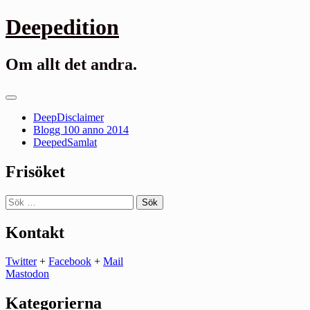
Gå
Deepedition
till
innehåll
Om allt det andra.
Primär
meny
DeepDisclaimer
Blogg 100 anno 2014
DeepedSamlat
Frisöket
Sök
efter:
Kontakt
Twitter
+
Facebook
+
Mail
Mastodon
Kategorierna