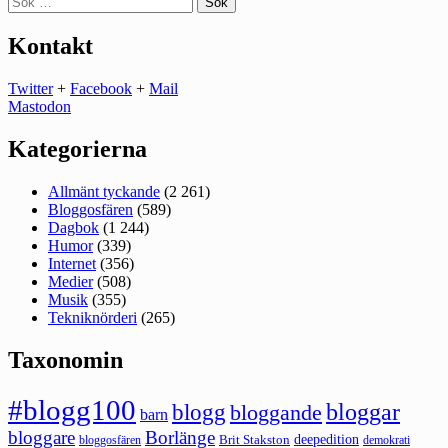
efter:
Kontakt
Twitter
+
Facebook
+
Mail
Mastodon
Kategorierna
Allmänt tyckande
(2 261)
Bloggosfären
(589)
Dagbok
(1 244)
Humor
(339)
Internet
(356)
Medier
(508)
Musik
(355)
Tekniknörderi
(265)
Taxonomin
#blogg100
bloggar
blogg
bloggande
barn
bloggare
Borlänge
deepedition
Brit Stakston
bloggosfären
demokrati