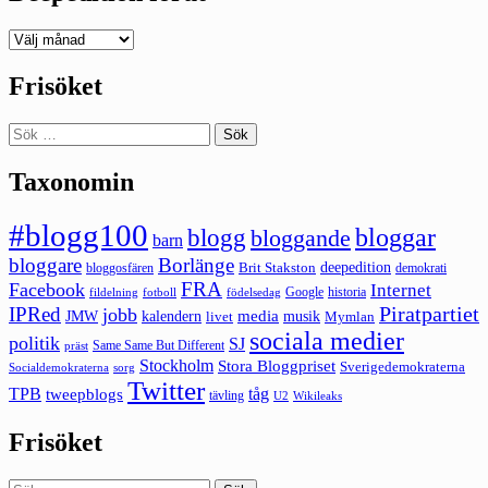
Deepedition
förut
Frisöket
Sök
efter:
Taxonomin
#blogg100
bloggar
blogg
bloggande
barn
bloggare
Borlänge
deepedition
Brit Stakston
bloggosfären
demokrati
FRA
Facebook
Internet
Google
historia
fildelning
fotboll
födelsedag
Piratpartiet
IPRed
jobb
kalendern
media
JMW
livet
musik
Mymlan
sociala medier
politik
SJ
Same Same But Different
präst
Stockholm
Stora Bloggpriset
Sverigedemokraterna
sorg
Socialdemokraterna
Twitter
TPB
tåg
tweepblogs
tävling
U2
Wikileaks
Frisöket
Sök