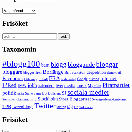
Deepedition
förut
Frisöket
Sök
efter:
Taxonomin
#blogg100
bloggar
blogg
bloggande
barn
bloggare
Borlänge
deepedition
Brit Stakston
bloggosfären
demokrati
FRA
Facebook
Internet
Google
historia
fildelning
fotboll
födelsedag
Piratpartiet
IPRed
jobb
kalendern
media
JMW
livet
musik
Mymlan
sociala medier
politik
SJ
Same Same But Different
präst
Stockholm
Stora Bloggpriset
Sverigedemokraterna
sorg
Socialdemokraterna
Twitter
TPB
tåg
tweepblogs
tävling
U2
Wikileaks
Frisöket
Sök