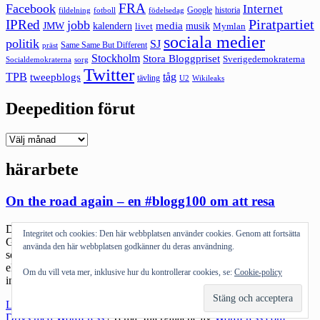
FRA
Facebook
Internet
Google
historia
fildelning
fotboll
födelsedag
Piratpartiet
IPRed
jobb
kalendern
media
JMW
livet
musik
Mymlan
sociala medier
politik
SJ
Same Same But Different
präst
Stockholm
Stora Bloggpriset
Sverigedemokraterna
sorg
Socialdemokraterna
Twitter
TPB
tåg
tweepblogs
tävling
U2
Wikileaks
Deepedition förut
Deepedition
förut
härarbete
On the road again – en #blogg100 om att resa
De senaste tio har jag åkt till Göteborg, Stockholm, Malmö,
Integritet och cookies: Den här webbplatsen använder cookies. Genom att fortsätta
Göteborg. Nästa vecka är det Motala och Stockholm. Jag har de
använda den här webbplatsen godkänner du deras användning.
senaste åren rest mycket. Man vänjer sig faktiskt. Ibland är det
eländigt – framförallt om det strular med resorna – men att åka är
Om du vill veta mer, inklusive hur du kontrollerar cookies, se:
Cookie-policy
inte längre jobbigt. För jag har tidigare tyckt att åka […]
"On
Läs mer
the
Drivs med WordPress
|
Tema: Intergalactic av
WordPress.com
.