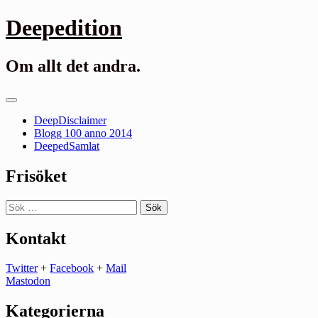
Gå
Deepedition
till
innehåll
Om allt det andra.
Primär
meny
DeepDisclaimer
Blogg 100 anno 2014
DeepedSamlat
Frisöket
Sök
efter:
Kontakt
Twitter
+
Facebook
+
Mail
Mastodon
Kategorierna