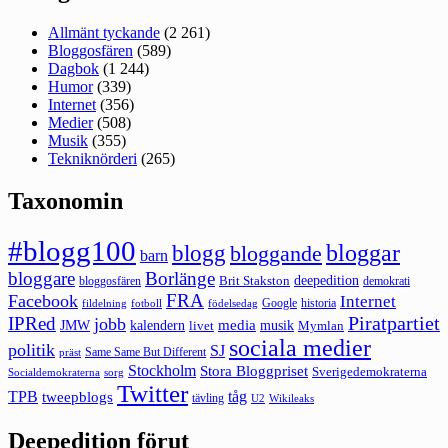
Allmänt tyckande
(2 261)
Bloggosfären
(589)
Dagbok
(1 244)
Humor
(339)
Internet
(356)
Medier
(508)
Musik
(355)
Tekniknörderi
(265)
Taxonomin
#blogg100
bloggar
blogg
bloggande
barn
bloggare
Borlänge
deepedition
Brit Stakston
bloggosfären
demokrati
FRA
Facebook
Internet
Google
historia
fildelning
fotboll
födelsedag
Piratpartiet
IPRed
jobb
kalendern
media
JMW
livet
musik
Mymlan
sociala medier
politik
SJ
Same Same But Different
präst
Stockholm
Stora Bloggpriset
Sverigedemokraterna
sorg
Socialdemokraterna
Twitter
TPB
tåg
tweepblogs
tävling
U2
Wikileaks
Deepedition förut