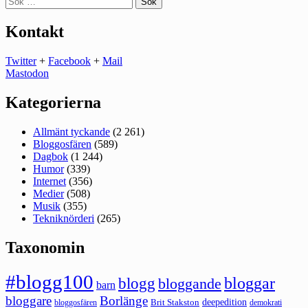
efter:
Kontakt
Twitter
+
Facebook
+
Mail
Mastodon
Kategorierna
Allmänt tyckande
(2 261)
Bloggosfären
(589)
Dagbok
(1 244)
Humor
(339)
Internet
(356)
Medier
(508)
Musik
(355)
Tekniknörderi
(265)
Taxonomin
#blogg100
bloggar
blogg
bloggande
barn
bloggare
Borlänge
deepedition
Brit Stakston
bloggosfären
demokrati