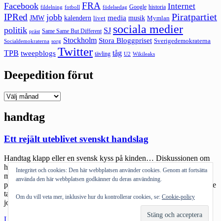
FRA
Facebook
Internet
Google
historia
fildelning
fotboll
födelsedag
Piratpartiet
IPRed
jobb
kalendern
media
JMW
livet
musik
Mymlan
sociala medier
politik
SJ
Same Same But Different
präst
Stockholm
Stora Bloggpriset
Sverigedemokraterna
sorg
Socialdemokraterna
Twitter
TPB
tåg
tweepblogs
tävling
U2
Wikileaks
Deepedition förut
Deepedition
förut
handtag
Ett rejält uteblivet svenskt handslag
Handtag klapp eller en svensk kyss på kinden… Diskussionen om
handslaget som uteblev (rubriken i princip snodd av KIT) är inte
Integritet och cookies: Den här webbplatsen använder cookies. Genom att fortsätta
märklig utan snarare väldigt belysande. I grunden: Yasri Khan är
använda den här webbplatsen godkänner du deras användning.
politiker, han kandiderade till Miljöpartiets partistyrelse, han vägrade
ta en kvinna (Ann Tiberg, van journalist som valde att göra ett bra
Om du vill veta mer, inklusive hur du kontrollerar cookies, se:
Cookie-policy
journalistiskt jobb utan […]
"Ett
Läs mer