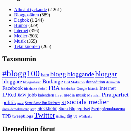
Allmänt tyckande
(2 261)
Bloggosfären
(589)
Dagbok
(1 244)
Humor
(339)
Internet
(356)
Medier
(508)
Musik
(355)
Tekniknörderi
(265)
Taxonomin
#blogg100
bloggar
blogg
bloggande
barn
bloggare
Borlänge
deepedition
Brit Stakston
bloggosfären
demokrati
FRA
Facebook
Internet
Google
historia
fildelning
fotboll
födelsedag
Piratpartiet
IPRed
jobb
kalendern
media
JMW
livet
musik
Mymlan
sociala medier
politik
SJ
Same Same But Different
präst
Stockholm
Stora Bloggpriset
Sverigedemokraterna
sorg
Socialdemokraterna
Twitter
TPB
tåg
tweepblogs
tävling
U2
Wikileaks
Deepedition förut