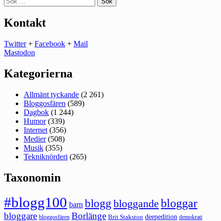
efter:
Kontakt
Twitter
+
Facebook
+
Mail
Mastodon
Kategorierna
Allmänt tyckande
(2 261)
Bloggosfären
(589)
Dagbok
(1 244)
Humor
(339)
Internet
(356)
Medier
(508)
Musik
(355)
Tekniknörderi
(265)
Taxonomin
#blogg100
bloggar
blogg
bloggande
barn
bloggare
Borlänge
deepedition
Brit Stakston
bloggosfären
demokrati