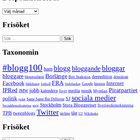
Deepedition
förut
Frisöket
Sök
efter:
Taxonomin
#blogg100
bloggar
blogg
bloggande
barn
bloggare
Borlänge
deepedition
Brit Stakston
bloggosfären
demokrati
FRA
Facebook
Internet
Google
historia
fildelning
fotboll
födelsedag
Piratpartiet
IPRed
jobb
kalendern
media
JMW
livet
musik
Mymlan
sociala medier
politik
SJ
Same Same But Different
präst
Stockholm
Stora Bloggpriset
Sverigedemokraterna
sorg
Socialdemokraterna
Twitter
TPB
tåg
tweepblogs
tävling
U2
Wikileaks
Frisöket
Sök