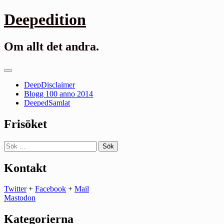
Gå
Deepedition
till
innehåll
Om allt det andra.
Primär
meny
DeepDisclaimer
Blogg 100 anno 2014
DeepedSamlat
Frisöket
Sök
efter:
Kontakt
Twitter
+
Facebook
+
Mail
Mastodon
Kategorierna