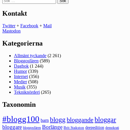
efter:
Kontakt
Twitter
+
Facebook
+
Mail
Mastodon
Kategorierna
Allmänt tyckande
(2 261)
Bloggosfären
(589)
Dagbok
(1 244)
Humor
(339)
Internet
(356)
Medier
(508)
Musik
(355)
Tekniknörderi
(265)
Taxonomin
#blogg100
bloggar
blogg
bloggande
barn
bloggare
Borlänge
deepedition
Brit Stakston
bloggosfären
demokrati