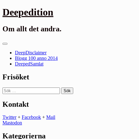
Gå
Deepedition
till
innehåll
Om allt det andra.
Primär
meny
DeepDisclaimer
Blogg 100 anno 2014
DeepedSamlat
Frisöket
Sök
efter:
Kontakt
Twitter
+
Facebook
+
Mail
Mastodon
Kategorierna