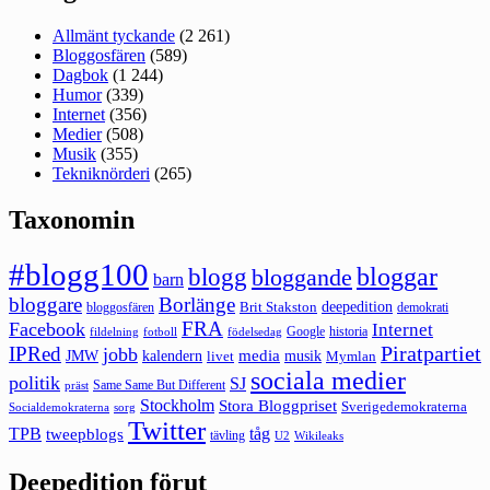
Allmänt tyckande
(2 261)
Bloggosfären
(589)
Dagbok
(1 244)
Humor
(339)
Internet
(356)
Medier
(508)
Musik
(355)
Tekniknörderi
(265)
Taxonomin
#blogg100
bloggar
blogg
bloggande
barn
bloggare
Borlänge
deepedition
Brit Stakston
bloggosfären
demokrati
FRA
Facebook
Internet
Google
historia
fildelning
fotboll
födelsedag
Piratpartiet
IPRed
jobb
kalendern
media
JMW
livet
musik
Mymlan
sociala medier
politik
SJ
Same Same But Different
präst
Stockholm
Stora Bloggpriset
Sverigedemokraterna
sorg
Socialdemokraterna
Twitter
TPB
tåg
tweepblogs
tävling
U2
Wikileaks
Deepedition förut