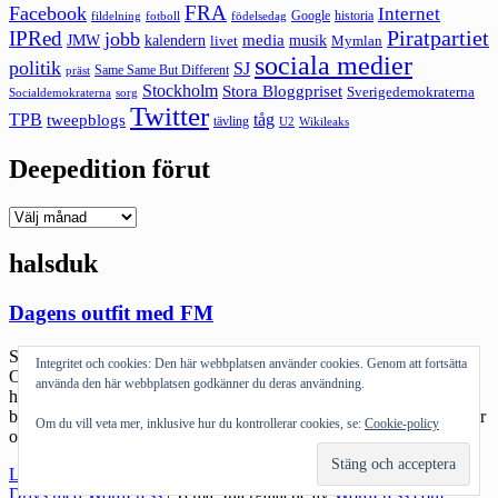
FRA
Facebook
Internet
Google
historia
fildelning
fotboll
födelsedag
Piratpartiet
IPRed
jobb
kalendern
media
JMW
livet
musik
Mymlan
sociala medier
politik
SJ
Same Same But Different
präst
Stockholm
Stora Bloggpriset
Sverigedemokraterna
sorg
Socialdemokraterna
Twitter
TPB
tåg
tweepblogs
tävling
U2
Wikileaks
Deepedition förut
Deepedition
förut
halsduk
Dagens outfit med FM
Så har man begått premiär på den välkända och ökända Dagens
Integritet och cookies: Den här webbplatsen använder cookies. Genom att fortsätta
Outfit av @fm. Jag har skrivit om det tidigare och du kan kolla in
använda den här webbplatsen godkänner du deras användning.
hans FB för fler exempel. Enligt många är vi lika, enligt vissa
beroende på den lätt galna blicken som båda äger… En fundering är
Om du vill veta mer, inklusive hur du kontrollerar cookies, se:
Cookie-policy
om vi män blir lika när […]
"Dagens
Läs mer
outfit
Drivs med WordPress
|
Tema: Intergalactic av
WordPress.com
.