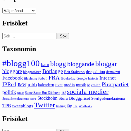
Deepedition
förut
Frisöket
Sök
efter:
Taxonomin
#blogg100
bloggar
blogg
bloggande
barn
bloggare
Borlänge
deepedition
Brit Stakston
bloggosfären
demokrati
FRA
Facebook
Internet
Google
historia
fildelning
fotboll
födelsedag
Piratpartiet
IPRed
jobb
kalendern
media
JMW
livet
musik
Mymlan
sociala medier
politik
SJ
Same Same But Different
präst
Stockholm
Stora Bloggpriset
Sverigedemokraterna
sorg
Socialdemokraterna
Twitter
TPB
tåg
tweepblogs
tävling
U2
Wikileaks
Frisöket
Sök