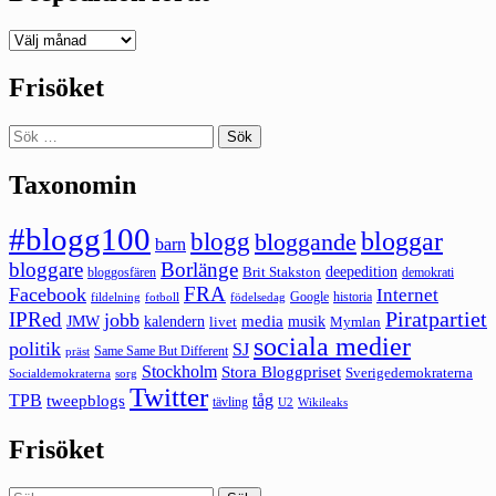
Deepedition
förut
Frisöket
Sök
efter:
Taxonomin
#blogg100
bloggar
blogg
bloggande
barn
bloggare
Borlänge
deepedition
Brit Stakston
bloggosfären
demokrati
FRA
Facebook
Internet
Google
historia
fildelning
fotboll
födelsedag
Piratpartiet
IPRed
jobb
kalendern
media
JMW
livet
musik
Mymlan
sociala medier
politik
SJ
Same Same But Different
präst
Stockholm
Stora Bloggpriset
Sverigedemokraterna
sorg
Socialdemokraterna
Twitter
TPB
tåg
tweepblogs
tävling
U2
Wikileaks
Frisöket
Sök