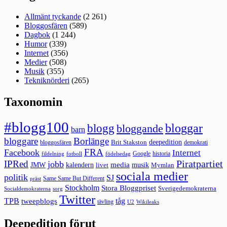
Allmänt tyckande
(2 261)
Bloggosfären
(589)
Dagbok
(1 244)
Humor
(339)
Internet
(356)
Medier
(508)
Musik
(355)
Tekniknörderi
(265)
Taxonomin
#blogg100
bloggar
blogg
bloggande
barn
bloggare
Borlänge
deepedition
Brit Stakston
bloggosfären
demokrati
FRA
Facebook
Internet
Google
historia
fildelning
fotboll
födelsedag
Piratpartiet
IPRed
jobb
kalendern
media
JMW
livet
musik
Mymlan
sociala medier
politik
SJ
Same Same But Different
präst
Stockholm
Stora Bloggpriset
Sverigedemokraterna
sorg
Socialdemokraterna
Twitter
TPB
tåg
tweepblogs
tävling
U2
Wikileaks
Deepedition förut