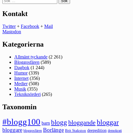
efter:
Kontakt
Twitter
+
Facebook
+
Mail
Mastodon
Kategorierna
Allmänt tyckande
(2 261)
Bloggosfären
(589)
Dagbok
(1 244)
Humor
(339)
Internet
(356)
Medier
(508)
Musik
(355)
Tekniknörderi
(265)
Taxonomin
#blogg100
bloggar
blogg
bloggande
barn
bloggare
Borlänge
deepedition
Brit Stakston
bloggosfären
demokrati