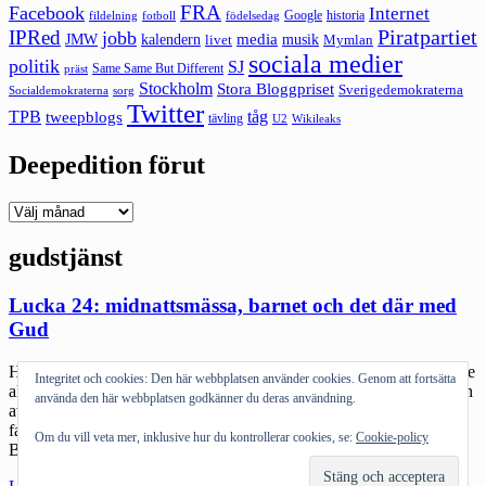
FRA
Facebook
Internet
Google
historia
fildelning
fotboll
födelsedag
Piratpartiet
IPRed
jobb
kalendern
media
JMW
livet
musik
Mymlan
sociala medier
politik
SJ
Same Same But Different
präst
Stockholm
Stora Bloggpriset
Sverigedemokraterna
sorg
Socialdemokraterna
Twitter
TPB
tåg
tweepblogs
tävling
U2
Wikileaks
Deepedition förut
Deepedition
förut
gudstjänst
Lucka 24: midnattsmässa, barnet och det där med
Gud
Hamnar inatt i en stillsam pratstund med @nvagge om känslan att se
Integritet och cookies: Den här webbplatsen använder cookies. Genom att fortsätta
alla vänner gå till midnattsmässor. Båda har vi vår bakgrund där i en
använda den här webbplatsen godkänner du deras användning.
av de goda delarna av kyrkan. Mitt i det brusande fantastiska att
faktiskt någon kan kombinera kamp för frihet här och nu och Gud.
Om du vill veta mer, inklusive hur du kontrollerar cookies, se:
Cookie-policy
Båda har också sin grund i […]
"Lucka