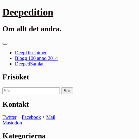
Gå
Deepedition
till
innehåll
Om allt det andra.
Primär
meny
DeepDisclaimer
Blogg 100 anno 2014
DeepedSamlat
Frisöket
Sök
efter:
Kontakt
Twitter
+
Facebook
+
Mail
Mastodon
Kategorierna