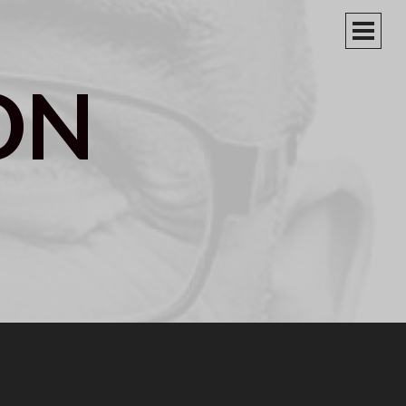
PRIM
MEN
ON