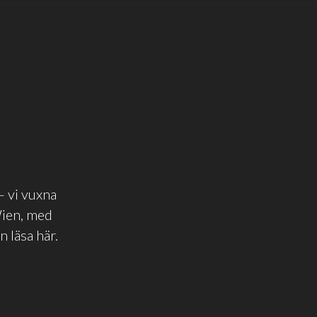
– vi vuxna
Wien, med
 läsa här.