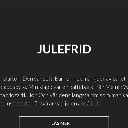
JULEFRID
t julafton. Den var soft. Barnen fick mängder av paket 
lklappsbyte. Min klapp var en kaffeburk från Meinl i 
åtta Mozartkulor. Och världens längsta rim som man kan
tt inse att de här två är vad julen ändå […]
"JULEFRID"
LÄS MER