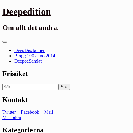
Gå
Deepedition
till
innehåll
Om allt det andra.
Primär
meny
DeepDisclaimer
Blogg 100 anno 2014
DeepedSamlat
Frisöket
Sök
efter:
Kontakt
Twitter
+
Facebook
+
Mail
Mastodon
Kategorierna