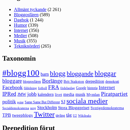
Allmänt tyckande
(2 261)
Bloggosfären
(589)
Dagbok
(1 244)
Humor
(339)
Internet
(356)
Medier
(508)
Musik
(355)
Tekniknörderi
(265)
Taxonomin
#blogg100
bloggar
blogg
bloggande
barn
bloggare
Borlänge
deepedition
Brit Stakston
bloggosfären
demokrati
FRA
Facebook
Internet
Google
historia
fildelning
fotboll
födelsedag
Piratpartiet
IPRed
jobb
kalendern
media
JMW
livet
musik
Mymlan
sociala medier
politik
SJ
Same Same But Different
präst
Stockholm
Stora Bloggpriset
Sverigedemokraterna
sorg
Socialdemokraterna
Twitter
TPB
tåg
tweepblogs
tävling
U2
Wikileaks
Deepedition förut