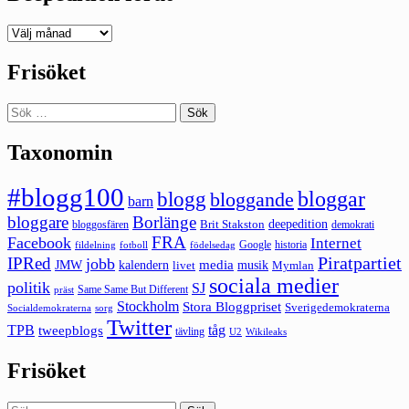
Deepedition
förut
Frisöket
Sök
efter:
Taxonomin
#blogg100
bloggar
blogg
bloggande
barn
bloggare
Borlänge
deepedition
Brit Stakston
bloggosfären
demokrati
FRA
Facebook
Internet
Google
historia
fildelning
fotboll
födelsedag
Piratpartiet
IPRed
jobb
kalendern
media
JMW
livet
musik
Mymlan
sociala medier
politik
SJ
Same Same But Different
präst
Stockholm
Stora Bloggpriset
Sverigedemokraterna
sorg
Socialdemokraterna
Twitter
TPB
tåg
tweepblogs
tävling
U2
Wikileaks
Frisöket
Sök