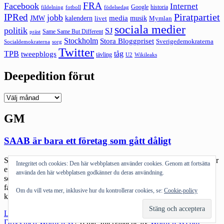
FRA
Facebook
Internet
Google
historia
fildelning
fotboll
födelsedag
Piratpartiet
IPRed
jobb
kalendern
media
JMW
livet
musik
Mymlan
sociala medier
politik
SJ
Same Same But Different
präst
Stockholm
Stora Bloggpriset
Sverigedemokraterna
sorg
Socialdemokraterna
Twitter
TPB
tåg
tweepblogs
tävling
U2
Wikileaks
Deepedition förut
Deepedition
förut
GM
SAAB är bara ett företag som gått dåligt
SAAB. Vi ägde en SAAB en gång. En metallic vinröd 900. Det var
Integritet och cookies: Den här webbplatsen använder cookies. Genom att fortsätta
en okej bil. SAAB är något speciellt. Men nej, jag tillhör inte dem
använda den här webbplatsen godkänner du deras användning.
som ropar på statlig intervention. De som gör det missar ett viktigt
faktum: det går inte att tillverka bilar på det sättet i ett land med den
Om du vill veta mer, inklusive hur du kontrollerar cookies, se:
Cookie-policy
kostnadsmassa som […]
"SAAB
Läs mer
är
Drivs med WordPress
|
Tema: Intergalactic av
WordPress.com
.