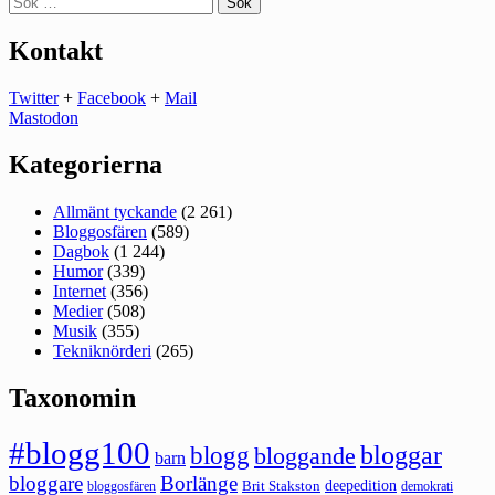
efter:
Kontakt
Twitter
+
Facebook
+
Mail
Mastodon
Kategorierna
Allmänt tyckande
(2 261)
Bloggosfären
(589)
Dagbok
(1 244)
Humor
(339)
Internet
(356)
Medier
(508)
Musik
(355)
Tekniknörderi
(265)
Taxonomin
#blogg100
bloggar
blogg
bloggande
barn
bloggare
Borlänge
deepedition
Brit Stakston
bloggosfären
demokrati