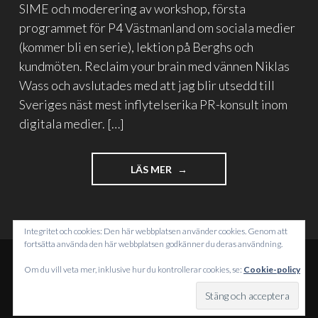
SIME och moderering av workshop, första
programmet för P4 Västmanland om sociala medier
(kommer bli en serie), lektion på Berghs och
kundmöten. Reclaim your brain med vännen Niklas
Wass och avslutades med att jag blir utsedd till
Sveriges näst mest inflytelserika PR-konsult inom
digitala medier. […]
"GARAGEBAND,
LÄS MER
MASTERFILER
OCH
EN
VECKA
Integritet och cookies: Den här webbplatsen använder cookies. Genom att
SOM
fortsätta använda den här webbplatsen godkänner du deras användning.
ÄR
Om du vill veta mer, inklusive hur du kontrollerar cookies, se:
Cookie-policy
ÖVER"
DRIVS MED WORDPRESS
TEMA: INTERGALACTIC AV
WORDPRESS.COM
.