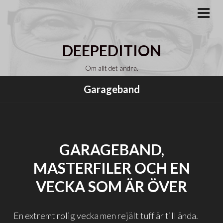
Gå
till
PRI
MEN
innehåll
DEEPEDITION
Om allt det andra.
Garageband
GARAGEBAND,
MASTERFILER OCH EN
VECKA SOM ÄR ÖVER
En extremt rolig vecka men rejält tuff är till ända.