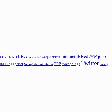
FRA
IPRed
jobb
Internet
JMW
Google
historia
ldelning
fotboll
födelsedag
Twitter
ora Bloggpriset
TPB
tweepblogs
Sverigedemokraterna
tävling