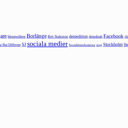
are
Borlänge
Facebook
deepedition
Brit Stakston
bloggosfären
demokrati
fi
sociala medier
SJ
Stockholm
St
 But Different
sorg
Socialdemokraterna