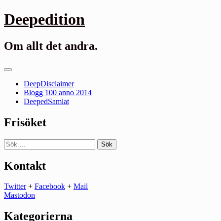
Gå
Deepedition
till
innehåll
Om allt det andra.
Primär
meny
DeepDisclaimer
Blogg 100 anno 2014
DeepedSamlat
Frisöket
Sök
efter:
Kontakt
Twitter
+
Facebook
+
Mail
Mastodon
Kategorierna