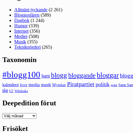
Allmänt tyckande
(2 261)
Bloggosfären
(589)
Dagbok
(1 244)
Humor
(339)
Internet
(356)
Medier
(508)
Musik
(355)
Tekniknörderi
(265)
Taxonomin
#blogg100
bloggar
blogg
bloggande
blogg
barn
Piratpartiet
politik
kalendern
media
livet
musik
Mymlan
Same Same
präst
tåg
U2
Wikileaks
Deepedition förut
Deepedition
förut
Frisöket