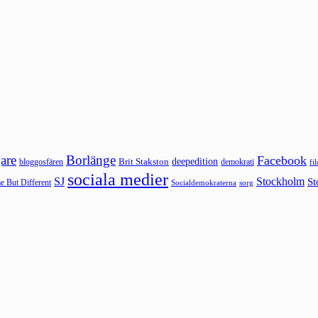
are
Borlänge
Facebook
deepedition
Brit Stakston
bloggosfären
demokrati
fi
sociala medier
SJ
Stockholm
St
 But Different
sorg
Socialdemokraterna