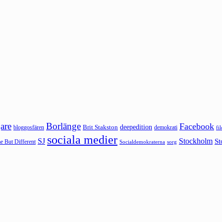
are
Borlänge
Facebook
deepedition
Brit Stakston
bloggosfären
demokrati
fi
sociala medier
SJ
Stockholm
St
 But Different
sorg
Socialdemokraterna