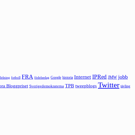
FRA
IPRed
jobb
Internet
JMW
Google
historia
ldelning
fotboll
födelsedag
Twitter
ora Bloggpriset
TPB
tweepblogs
Sverigedemokraterna
tävling