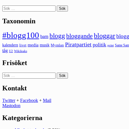
Sök
efter:
Taxonomin
#blogg100
bloggar
blogg
bloggande
blogg
barn
Piratpartiet
politik
kalendern
media
livet
musik
Mymlan
Same Same
präst
tåg
U2
Wikileaks
Frisöket
Sök
efter:
Kontakt
Twitter
+
Facebook
+
Mail
Mastodon
Kategorierna