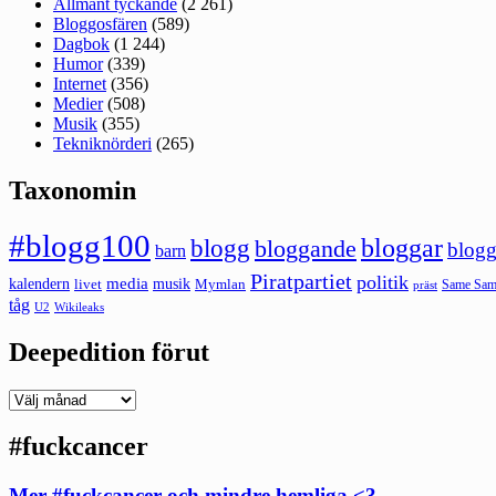
Allmänt tyckande
(2 261)
Bloggosfären
(589)
Dagbok
(1 244)
Humor
(339)
Internet
(356)
Medier
(508)
Musik
(355)
Tekniknörderi
(265)
Taxonomin
#blogg100
bloggar
blogg
bloggande
blogg
barn
Piratpartiet
politik
kalendern
media
livet
musik
Mymlan
Same Same
präst
tåg
U2
Wikileaks
Deepedition förut
Deepedition
förut
#fuckcancer
Mer #fuckcancer och mindre hemliga <3