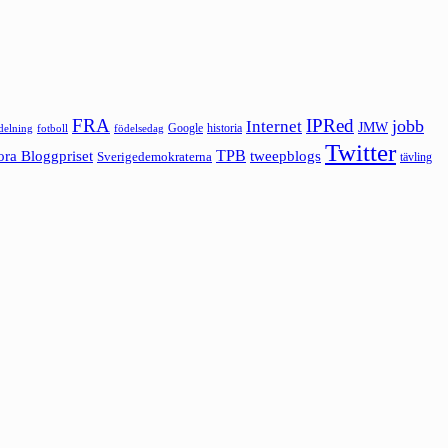
FRA
IPRed
jobb
Internet
JMW
Google
historia
ldelning
fotboll
födelsedag
Twitter
ora Bloggpriset
TPB
tweepblogs
Sverigedemokraterna
tävling