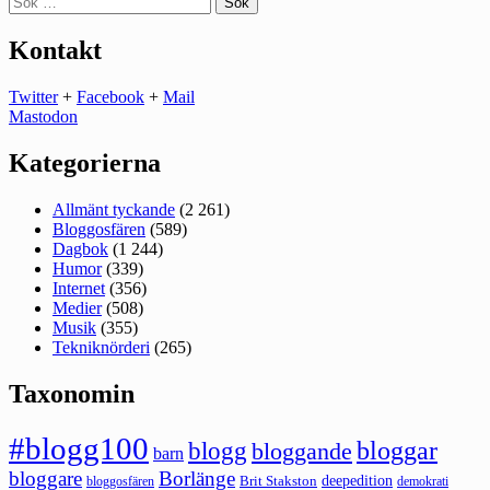
efter:
Kontakt
Twitter
+
Facebook
+
Mail
Mastodon
Kategorierna
Allmänt tyckande
(2 261)
Bloggosfären
(589)
Dagbok
(1 244)
Humor
(339)
Internet
(356)
Medier
(508)
Musik
(355)
Tekniknörderi
(265)
Taxonomin
#blogg100
bloggar
blogg
bloggande
barn
bloggare
Borlänge
deepedition
Brit Stakston
bloggosfären
demokrati