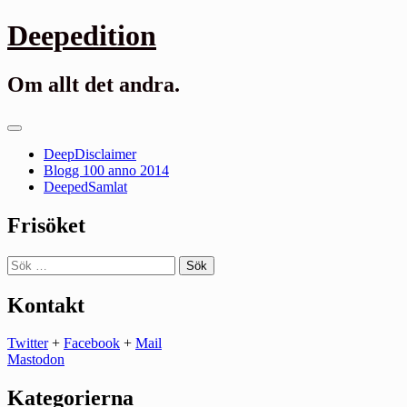
Gå
Deepedition
till
innehåll
Om allt det andra.
Primär
meny
DeepDisclaimer
Blogg 100 anno 2014
DeepedSamlat
Frisöket
Sök
efter:
Kontakt
Twitter
+
Facebook
+
Mail
Mastodon
Kategorierna