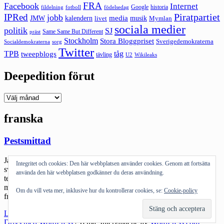
FRA
Facebook
Internet
Google
historia
fildelning
fotboll
födelsedag
Piratpartiet
IPRed
jobb
kalendern
media
JMW
livet
musik
Mymlan
sociala medier
politik
SJ
Same Same But Different
präst
Stockholm
Stora Bloggpriset
Sverigedemokraterna
sorg
Socialdemokraterna
Twitter
TPB
tåg
tweepblogs
tävling
U2
Wikileaks
Deepedition förut
Deepedition
förut
franska
Pestsmittad
Jag känner mig en smula pestsmittad. Jag misstänker att jag har
Integritet och cookies: Den här webbplatsen använder cookies. Genom att fortsätta
svinflunsan och det är nästan så folk inte ens vill prata med en i
använda den här webbplatsen godkänner du deras användning.
telefon :). Det är tungt att sitta och jobba idag. Det som kanske är
mest irriterande är att man ändå är så där inte jättesjuk och inte alls
Om du vill veta mer, inklusive hur du kontrollerar cookies, se:
Cookie-policy
frisk. Ett […]
"Pestsmittad"
Läs mer
Drivs med WordPress
|
Tema: Intergalactic av
WordPress.com
.