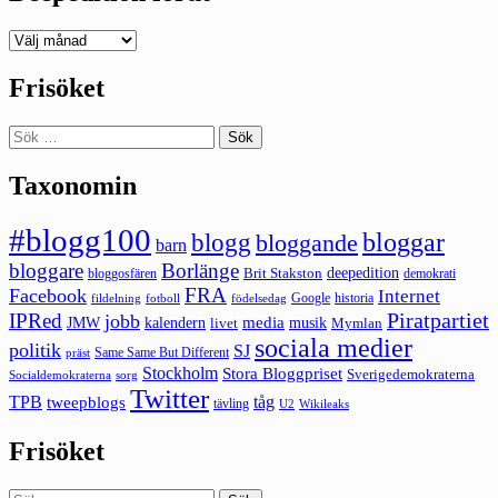
Deepedition
förut
Frisöket
Sök
efter:
Taxonomin
#blogg100
bloggar
blogg
bloggande
barn
bloggare
Borlänge
deepedition
Brit Stakston
bloggosfären
demokrati
FRA
Facebook
Internet
Google
historia
fildelning
fotboll
födelsedag
Piratpartiet
IPRed
jobb
kalendern
media
JMW
livet
musik
Mymlan
sociala medier
politik
SJ
Same Same But Different
präst
Stockholm
Stora Bloggpriset
Sverigedemokraterna
sorg
Socialdemokraterna
Twitter
TPB
tåg
tweepblogs
tävling
U2
Wikileaks
Frisöket
Sök