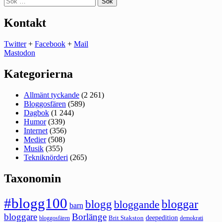
efter:
Kontakt
Twitter
+
Facebook
+
Mail
Mastodon
Kategorierna
Allmänt tyckande
(2 261)
Bloggosfären
(589)
Dagbok
(1 244)
Humor
(339)
Internet
(356)
Medier
(508)
Musik
(355)
Tekniknörderi
(265)
Taxonomin
#blogg100
bloggar
blogg
bloggande
barn
bloggare
Borlänge
deepedition
Brit Stakston
bloggosfären
demokrati