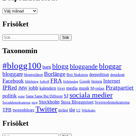
Deepedition
förut
Frisöket
Sök
efter:
Taxonomin
#blogg100
bloggar
blogg
bloggande
barn
bloggare
Borlänge
deepedition
Brit Stakston
bloggosfären
demokrati
FRA
Facebook
Internet
Google
historia
fildelning
fotboll
födelsedag
Piratpartiet
IPRed
jobb
kalendern
media
JMW
livet
musik
Mymlan
sociala medier
politik
SJ
Same Same But Different
präst
Stockholm
Stora Bloggpriset
Sverigedemokraterna
sorg
Socialdemokraterna
Twitter
TPB
tåg
tweepblogs
tävling
U2
Wikileaks
Frisöket
Sök