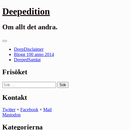
Gå
Deepedition
till
innehåll
Om allt det andra.
Primär
meny
DeepDisclaimer
Blogg 100 anno 2014
DeepedSamlat
Frisöket
Sök
efter:
Kontakt
Twitter
+
Facebook
+
Mail
Mastodon
Kategorierna