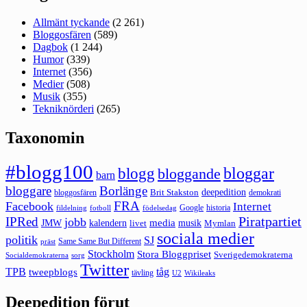
Allmänt tyckande
(2 261)
Bloggosfären
(589)
Dagbok
(1 244)
Humor
(339)
Internet
(356)
Medier
(508)
Musik
(355)
Tekniknörderi
(265)
Taxonomin
#blogg100
bloggar
blogg
bloggande
barn
bloggare
Borlänge
deepedition
Brit Stakston
bloggosfären
demokrati
FRA
Facebook
Internet
Google
historia
fildelning
fotboll
födelsedag
Piratpartiet
IPRed
jobb
kalendern
media
JMW
livet
musik
Mymlan
sociala medier
politik
SJ
Same Same But Different
präst
Stockholm
Stora Bloggpriset
Sverigedemokraterna
sorg
Socialdemokraterna
Twitter
TPB
tåg
tweepblogs
tävling
U2
Wikileaks
Deepedition förut