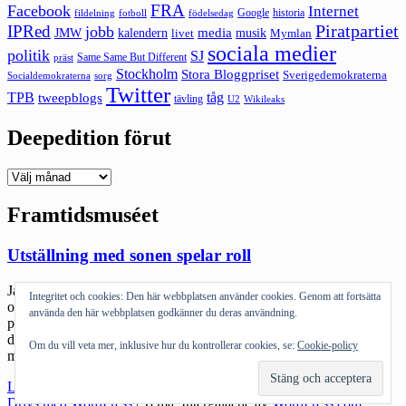
FRA
Facebook
Internet
Google
historia
fildelning
fotboll
födelsedag
Piratpartiet
IPRed
jobb
kalendern
media
JMW
livet
musik
Mymlan
sociala medier
politik
SJ
Same Same But Different
präst
Stockholm
Stora Bloggpriset
Sverigedemokraterna
sorg
Socialdemokraterna
Twitter
TPB
tåg
tweepblogs
tävling
U2
Wikileaks
Deepedition förut
Deepedition
förut
Framtidsmuséet
Utställning med sonen spelar roll
Jag och sonen var på Framtidsmuséet utställning ”Spela Roll” igår
Integritet och cookies: Den här webbplatsen använder cookies. Genom att fortsätta
och när jag nu ser att Diablo III kan släppas redan i år så tänker jag
använda den här webbplatsen godkänner du deras användning.
på hur han och jag helt enkelt hittat pappa – son-aktiviteten i
datorspel. Inte för att jag spelar speciellt mycket men det intresserar
Om du vill veta mer, inklusive hur du kontrollerar cookies, se:
Cookie-policy
mig och han är duktig. Vi […]
"Utställning
Läs mer
med
Drivs med WordPress
|
Tema: Intergalactic av
WordPress.com
.